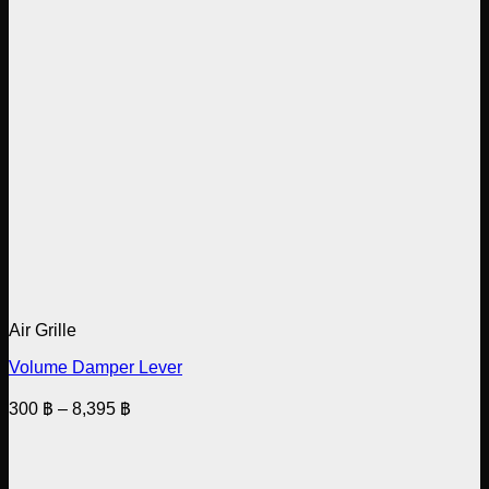
Air Grille
Volume Damper Lever
Price
300
฿
–
8,395
฿
range:
300 ฿
through