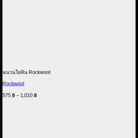
ฉนวนใยหิน Rockwool
Rockwool
Price
575
฿
–
1,010
฿
range:
575 ฿
through
1,010 ฿