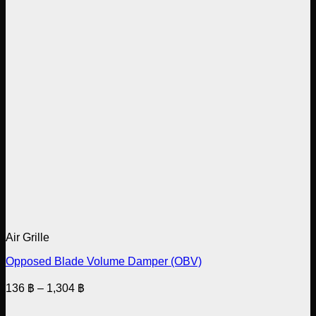
Air Grille
Opposed Blade Volume Damper (OBV)
Price
136
฿
–
1,304
฿
range:
136 ฿