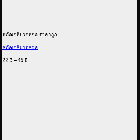
สตัดเกลียวตลอด ราคาถูก
สตัดเกลียวตลอด
Price
22
฿
–
45
฿
range:
22 ฿
through
45 ฿