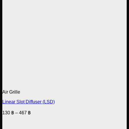
Air Grille
Linear Slot Diffuser (LSD)
Price
130
฿
–
467
฿
range:
130 ฿
through