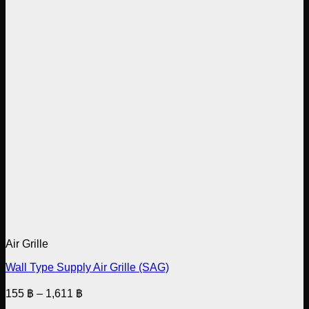
Air Grille
Wall Type Supply Air Grille (SAG)
Price
155
฿
–
1,611
฿
range: