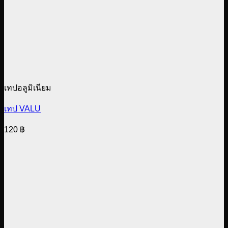
เทปอลูมิเนียม
เทป VALU
120
฿