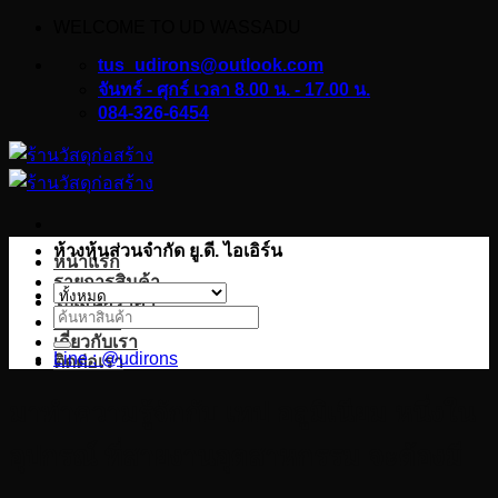
WELCOME TO UD WASSADU
ข้าม
ไป
tus_udirons@outlook.com
ยัง
จันทร์ - ศุกร์ เวลา 8.00 น. - 17.00 น.
084-326-6454
เนื้อหา
ห้างหุ้นส่วนจำกัด ยู.ดี. ไอเอิร์น
หน้าแรก
รายการสินค้า
ใบเสนอราคา
ค้นหา:
บทความ
เกี่ยวกับเรา
Line : @udirons
ติดต่อเรา
มาทำความรู้จักกับ เทป อลูมิเนียม หนึ่งใน
อุปกรณ์ ที่สายงานอุตสาหกรรม จะต้องมี