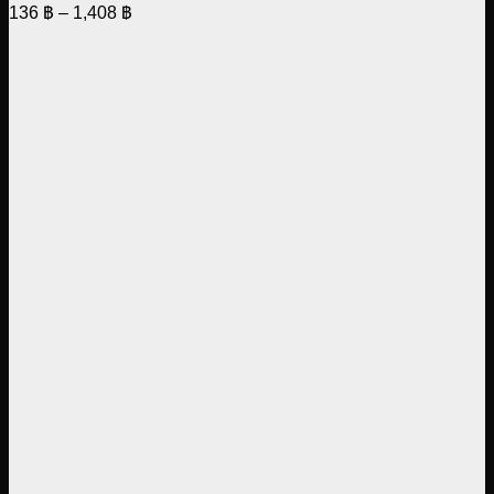
Price
136
฿
–
1,408
฿
range:
136 ฿
through
1,408 ฿