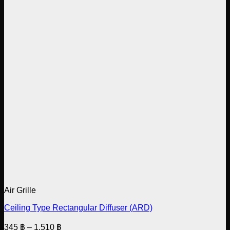
Air Grille
Ceiling Type Rectangular Diffuser (ARD)
Price
345
฿
–
1,510
฿