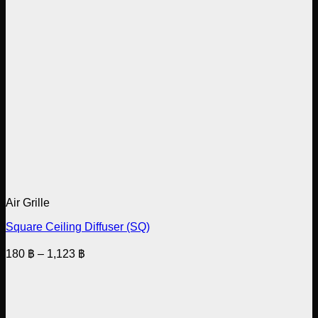
Air Grille
Square Ceiling Diffuser (SQ)
Price
180
฿
–
1,123
฿
range:
180 ฿
through
1,123 ฿