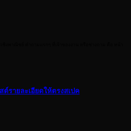
รเชิงพาณิชย์ คำถามแรกๆ ที่เจ้าของงาน หรือช่างถาม คือ หน้า
คลิสต์รายละเอียดให้ตรงสเปค