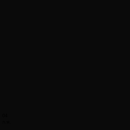
04
ก.พ.