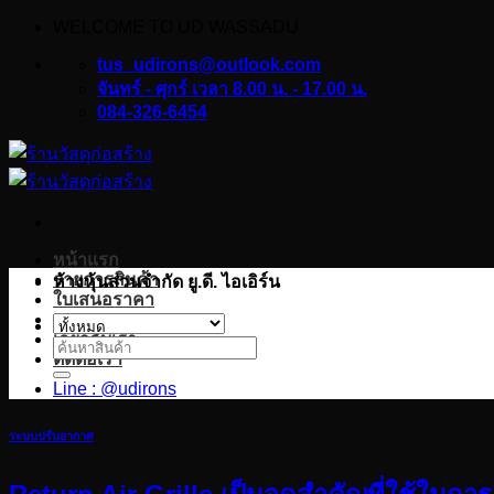
WELCOME TO UD WASSADU
ข้าม
ไป
tus_udirons@outlook.com
ยัง
จันทร์ - ศุกร์ เวลา 8.00 น. - 17.00 น.
084-326-6454
เนื้อหา
หน้าแรก
รายการสินค้า
ห้างหุ้นส่วนจำกัด ยู.ดี. ไอเอิร์น
ใบเสนอราคา
บทความ
เกี่ยวกับเรา
ค้นหา:
ติดต่อเรา
Line : @udirons
ระบบปรับอากาศ