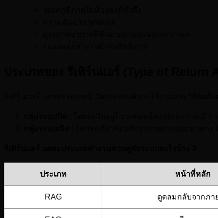
อุณหภูมิภายในห้องคงที่ทั่วถึง
ความดันอากาศสมดุล
คุณภาพอากาศดีขึ้นจากการกรองและถ่ายเท
ระบบแอร์ทำงานมีประสิทธิภาพ
ประเภทของ รีเทิร์นแอร์ (Type of Return A
รีเทิร์นแอร์ แต่ละประเภทมี วัตถุประสงค์การใช้งานและวิธีติดตั้
กลุ่มระบบปิด :
โดยจะปิดอยู่ในวงจรเครื่องปรับอากาศ มี 1
กลุ่มระบบเปิด :
โดยจะเกี่ยวข้องกับอากาศภายนอกอาคาร ม
รีเทิร์นแอร์ แต่ละประเภททำงานควบคู่กับระบบอะไรบ้าง ?
ประเภท
หน้าที่หลัก
RAG
ดูดลมกลับจากภา