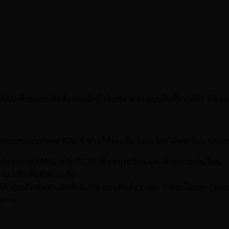
RAG ซ้าย-แบบติดตั้งเจาะยึดฝ้ายิปซั่ม ขวา-แบบติดตั้งวางฝ้า T-Bar)
บบระบบท่อลม (Duct) ช่วยให้ลมเย็น ไหลเวียนได้ต่อเนื่อง และสม
งปรับอากาศ (AHU หรือ FCU) เพื่อหมุนเวียน และทำความเย็นใหม่
น หรือพื้นที่พักอาศัย
้ แบบติดตั้งเจาะยึดฝ้ายิปซั่ม แบบติดตั้งวางฝ้า T-Bar โดยทุกรู
อากาศ