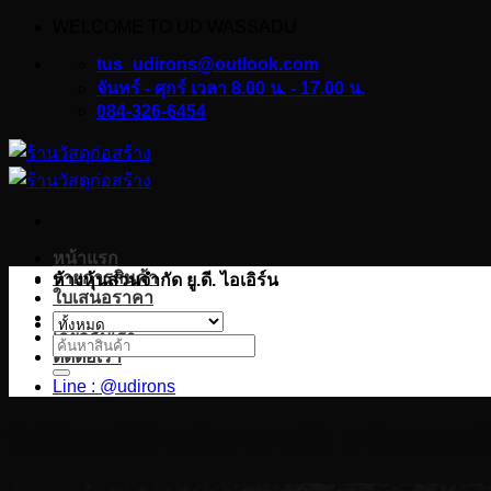
WELCOME TO UD WASSADU
ข้าม
ไป
tus_udirons@outlook.com
ยัง
จันทร์ - ศุกร์ เวลา 8.00 น. - 17.00 น.
084-326-6454
เนื้อหา
หน้าแรก
รายการสินค้า
ห้างหุ้นส่วนจำกัด ยู.ดี. ไอเอิร์น
ใบเสนอราคา
บทความ
เกี่ยวกับเรา
ค้นหา:
ติดต่อเรา
Line : @udirons
รีเทิร์นแอร์ คืออะไร? เจาะลึก 4 ประเภท เ