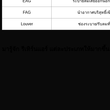
EAG
ระบายลมเสียออกนอ
FAG
นำอากาศบริสุทธิ์เข
Louver
ช่องระบาย/รับลมทั
มารู้จัก รีเทิร์นแอร์ แต่ละประเภทให้มากขึ้น