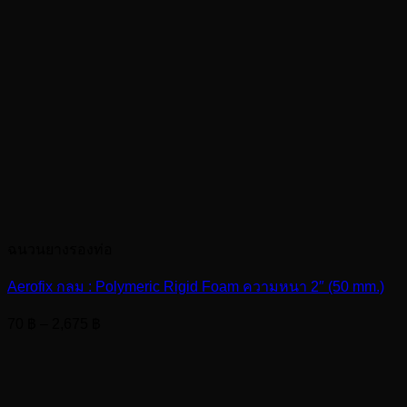
ฉนวนยางรองท่อ
Aerofix กลม : Polymeric Rigid Foam ความหนา 2″ (50 mm.)
Price
70
฿
–
2,675
฿
range:
70 ฿
through
2,675 ฿