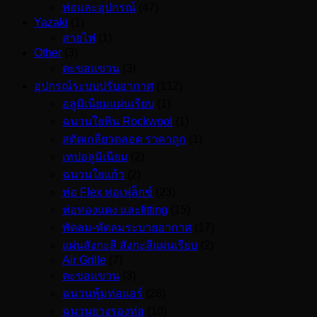
ท่อและอุปกรณ์
(47)
Yazaki
(1)
สายไฟ
(1)
Other
(3)
ตะขอแขวน
(3)
อุปกรณ์ระบบปรับอากาศ
(112)
อลูมิเนียมแผ่นเรียบ
(1)
ฉนวนใยหิน Rockwool
(1)
สตัดเกลียวตลอด ราคาถูก
(1)
เทปอลูมิเนียม
(2)
ฉนวนใยแก้ว
(2)
ท่อ Flex ท่อเฟล็กซ์
(23)
ท่อทองแดง และfitting
(15)
พัดลม-พัดลมระบายอากาศ
(17)
แผ่นสังกะสี สังกะสีแผ่นเรียบ
(2)
Air Grille
(7)
ตะขอแขวน
(3)
ฉนวนหุ้มท่อแอร์
(28)
ฉนวนยางรองท่อ
(10)