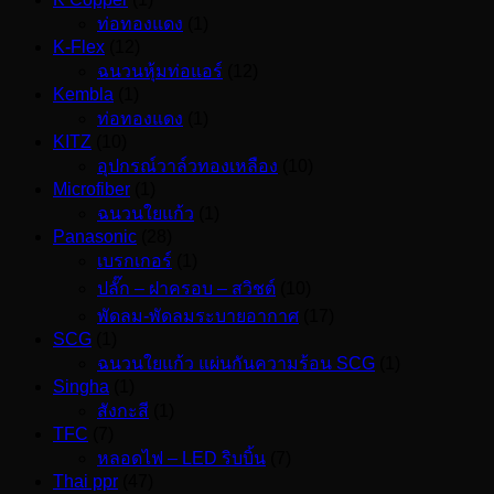
ท่อทองแดง
(1)
K-Flex
(12)
ฉนวนหุ้มท่อแอร์
(12)
Kembla
(1)
ท่อทองแดง
(1)
KITZ
(10)
อุปกรณ์วาล์วทองเหลือง
(10)
Microfiber
(1)
ฉนวนใยแก้ว
(1)
Panasonic
(28)
เบรกเกอร์
(1)
ปลั๊ก – ฝาครอบ – สวิชต์
(10)
พัดลม-พัดลมระบายอากาศ
(17)
SCG
(1)
ฉนวนใยแก้ว แผ่นกันความร้อน SCG
(1)
Singha
(1)
สังกะสี
(1)
TFC
(7)
หลอดไฟ – LED ริบบิ้น
(7)
Thai ppr
(47)