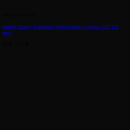
ฉนวนยางรองท่อ
Aerofix Stand : Polymeric Rigid Foam ความหนา 1/2″ (13
mm.)
Price
37
฿
–
231
฿
range:
37 ฿
through
231 ฿