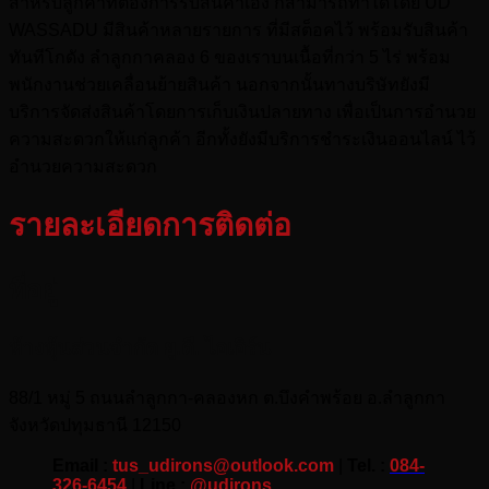
สำหรับลูกค้าที่ต้องการรับสินค้าเอง ก็สามารถทำได้โดย UD
WASSADU มีสินค้าหลายรายการ ที่มีสต็อคไว้ พร้อมรับสินค้า
ทันทีโกดัง ลำลูกกาคลอง 6 ของเราบนเนื้อที่กว่า 5 ไร่ พร้อม
พนักงานช่วยเคลื่อนย้ายสินค้า นอกจากนั้นทางบริษัทยังมี
บริการจัดส่งสินค้าโดยการเก็บเงินปลายทาง เพื่อเป็นการอำนวย
ความสะดวกให้แก่ลูกค้า อีกทั้งยังมีบริการชำระเงินออนไลน์ ไว้
อำนวยความสะดวก
รายละเอียดการติดต่อ
ที่อยู่
ห้างหุ้นส่วนจำกัด ยู.ดี. ไอเอิร์น
88/1 หมู่ 5 ถนนลำลูกกา-คลองหก ต.บึงคำพร้อย อ.ลำลูกกา
จังหวัดปทุมธานี 12150
Email :
tus_udirons@outlook.com
|
Tel. :
084-
326-6454
|
Line :
@udirons