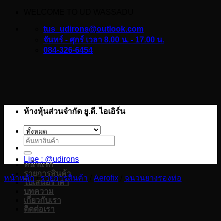
WELCOME TO UD WASSADU
ข้าม
ไป
tus_udirons@outlook.com
ยัง
จันทร์ - ศุกร์ เวลา 8.00 น. - 17.00 น.
084-326-6454
เนื้อหา
ห้างหุ้นส่วนจำกัด ยู.ดี. ไอเอิร์น
ค้นหา:
Line : @udirons
หน้าแรก
รายการสินค้า
หน้าหลัก
/
รายการสินค้า
/
Aerofix
/
ฉนวนยางรองท่อ
ใบเสนอราคา
บทความ
เกี่ยวกับเรา
ติดต่อเรา