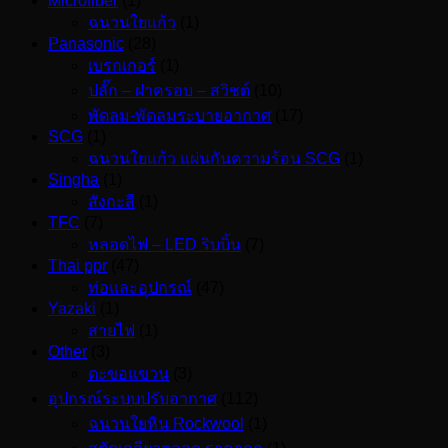
Microfiber
(1)
ฉนวนใยแก้ว
(1)
Panasonic
(28)
เบรกเกอร์
(1)
ปลั๊ก – ฝาครอบ – สวิชต์
(10)
พัดลม-พัดลมระบายอากาศ
(17)
SCG
(1)
ฉนวนใยแก้ว แผ่นกันความร้อน SCG
(1)
Singha
(1)
สังกะสี
(1)
TFC
(7)
หลอดไฟ – LED ริบบิ้น
(7)
Thai ppr
(47)
ท่อและอุปกรณ์
(47)
Yazaki
(1)
สายไฟ
(1)
Other
(3)
ตะขอแขวน
(3)
อุปกรณ์ระบบปรับอากาศ
(112)
ฉนวนใยหิน Rockwool
(1)