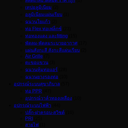
สตัดเกลียวตลอด ราคาถูก
(1)
เทปอลูมิเนียม
(2)
อลูมิเนียมแผ่นเรียบ
(1)
ฉนวนใยแก้ว
(2)
ท่อ Flex ท่อเฟล็กซ์
(23)
ท่อทองแดง และfitting
(15)
พัดลม-พัดลมระบายอากาศ
(17)
แผ่นสังกะสี สังกะสีแผ่นเรียบ
(2)
Air Grille
(7)
ตะขอแขวน
(3)
ฉนวนหุ้มท่อแอร์
(28)
ฉนวนยางรองท่อ
(10)
อุปกรณ์ระบบสุขาภิบาล
(57)
ท่อ PPR
(47)
อุปกรณ์วาล์วทองเหลือง
(10)
อุปกรณ์ระบบไฟฟ้า
(44)
ปลั๊ก-ฝาครอบ-สวิชต์
(10)
PRI
(25)
สายไฟ
(1)