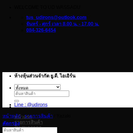
WELCOME TO UD WASSADU
ข้าม
ไป
tus_udirons@outlook.com
ยัง
จันทร์ - ศุกร์ เวลา 8.00 น. - 17.00 น.
084-326-6454
เนื้อหา
ห้างหุ้นส่วนจำกัด ยู.ดี. ไอเอิร์น
ค้นหา:
Line : @udirons
หน้าหลัก
/
รายการสินค้า
/
Yazaki
หน้าแรก
รายการสินค้า
คัดกรอง
ใบเสนอราคา
บทความ