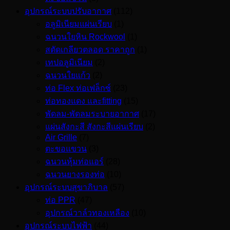
อุปกรณ์ระบบปรับอากาศ
(112)
อลูมิเนียมแผ่นเรียบ
(1)
ฉนวนใยหิน Rockwool
(1)
สตัดเกลียวตลอด ราคาถูก
(1)
เทปอลูมิเนียม
(2)
ฉนวนใยแก้ว
(2)
ท่อ Flex ท่อเฟล็กซ์
(23)
ท่อทองแดง และfitting
(15)
พัดลม-พัดลมระบายอากาศ
(17)
แผ่นสังกะสี สังกะสีแผ่นเรียบ
(2)
Air Grille
(7)
ตะขอแขวน
(3)
ฉนวนหุ้มท่อแอร์
(28)
ฉนวนยางรองท่อ
(10)
อุปกรณ์ระบบสุขาภิบาล
(57)
ท่อ PPR
(47)
อุปกรณ์วาล์วทองเหลือง
(10)
อุปกรณ์ระบบไฟฟ้า
(44)