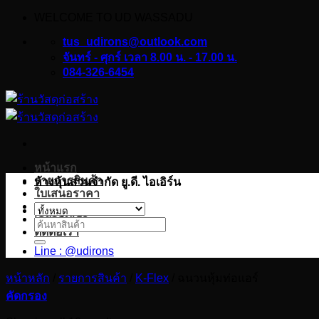
WELCOME TO UD WASSADU
ข้าม
ไป
tus_udirons@outlook.com
ยัง
จันทร์ - ศุกร์ เวลา 8.00 น. - 17.00 น.
084-326-6454
เนื้อหา
หน้าแรก
รายการสินค้า
ห้างหุ้นส่วนจำกัด ยู.ดี. ไอเอิร์น
ใบเสนอราคา
บทความ
เกี่ยวกับเรา
ค้นหา:
ติดต่อเรา
Line : @udirons
หน้าหลัก
/
รายการสินค้า
/
K-Flex
/
ฉนวนหุ้มท่อแอร์
คัดกรอง