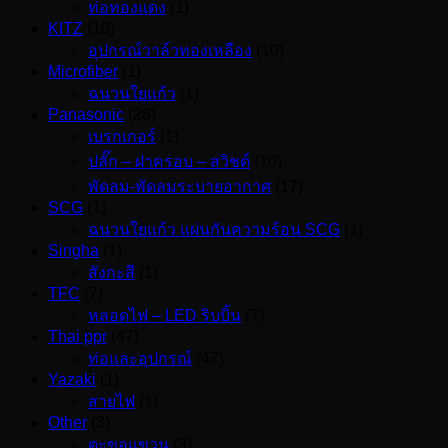
ท่อทองแดง
(1)
KITZ
(10)
อุปกรณ์วาล์วทองเหลือง
(10)
Microfiber
(1)
ฉนวนใยแก้ว
(1)
Panasonic
(28)
เบรกเกอร์
(1)
ปลั๊ก – ฝาครอบ – สวิชต์
(10)
พัดลม-พัดลมระบายอากาศ
(17)
SCG
(1)
ฉนวนใยแก้ว แผ่นกันความร้อน SCG
(1)
Singha
(1)
สังกะสี
(1)
TFC
(7)
หลอดไฟ – LED ริบบิ้น
(7)
Thai ppr
(47)
ท่อและอุปกรณ์
(47)
Yazaki
(1)
สายไฟ
(1)
Other
(3)
ตะขอแขวน
(3)