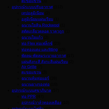
ตะขอแขวน
(3)
อุปกรณ์ระบบปรับอากาศ
(112)
เทปอลูมิเนียม
(2)
อลูมิเนียมแผ่นเรียบ
(1)
ฉนวนใยหิน Rockwool
(1)
สตัดเกลียวตลอด ราคาถูก
(1)
ฉนวนใยแก้ว
(2)
ท่อ Flex ท่อเฟล็กซ์
(23)
ท่อทองแดง และfitting
(15)
พัดลม-พัดลมระบายอากาศ
(17)
แผ่นสังกะสี สังกะสีแผ่นเรียบ
(2)
Air Grille
(7)
ตะขอแขวน
(3)
ฉนวนหุ้มท่อแอร์
(28)
ฉนวนยางรองท่อ
(10)
อุปกรณ์ระบบสุขาภิบาล
(57)
ท่อ PPR
(47)
อุปกรณ์วาล์วทองเหลือง
(10)
อุปกรณ์ระบบไฟฟ้า
(44)