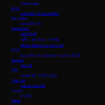
ท่อทองแดง
(1)
KITZ
(10)
อุปกรณ์วาล์วทองเหลือง
(10)
Microfiber
(1)
ฉนวนใยแก้ว
(1)
Panasonic
(28)
เบรกเกอร์
(1)
ปลั๊ก – ฝาครอบ – สวิชต์
(10)
พัดลม-พัดลมระบายอากาศ
(17)
SCG
(1)
ฉนวนใยแก้ว แผ่นกันความร้อน SCG
(1)
Singha
(1)
สังกะสี
(1)
TFC
(7)
หลอดไฟ – LED ริบบิ้น
(7)
Thai ppr
(47)
ท่อและอุปกรณ์
(47)
Yazaki
(1)
สายไฟ
(1)
Other
(3)