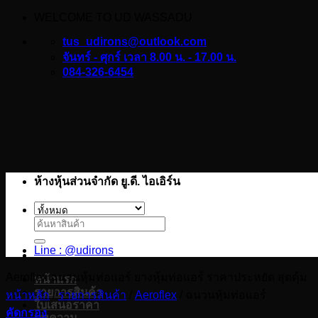
WELCOME TO UD WASSADU
ข้าม
ไป
tus_udirons@outlook.com
ยัง
จันทร์ - ศุกร์ เวลา 8.00 น. - 17.00 น.
084-326-6454
เนื้อหา
ห้างหุ้นส่วนจำกัด ยู.ดี. ไอเอิร์น
ค้นหา:
Line : @udirons
Aeroflex ฉนวนหุ้มท่อแอร์ ยางหุ้มท่อแอร์ ราคาประหยัด สุดคุ้ม
หน้าแรก
รายการสินค้า
หน้าหลัก
/
รายการสินค้า
/
Aeroflex
/
ฉนวนหุ้มท่อแอร์
ใบเสนอราคา
คัดกรอง
บทความ