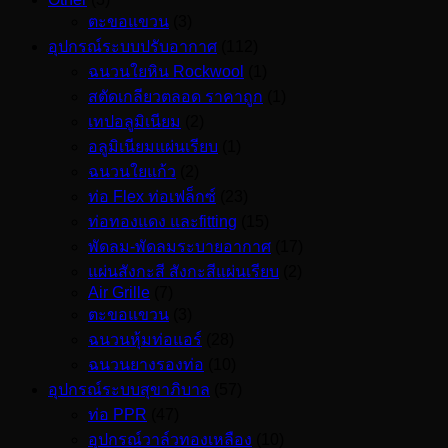
ตะขอแขวน
(3)
อุปกรณ์ระบบปรับอากาศ
(112)
ฉนวนใยหิน Rockwool
(1)
สตัดเกลียวตลอด ราคาถูก
(1)
เทปอลูมิเนียม
(2)
อลูมิเนียมแผ่นเรียบ
(1)
ฉนวนใยแก้ว
(2)
ท่อ Flex ท่อเฟล็กซ์
(23)
ท่อทองแดง และfitting
(15)
พัดลม-พัดลมระบายอากาศ
(17)
แผ่นสังกะสี สังกะสีแผ่นเรียบ
(2)
Air Grille
(7)
ตะขอแขวน
(3)
ฉนวนหุ้มท่อแอร์
(28)
ฉนวนยางรองท่อ
(10)
อุปกรณ์ระบบสุขาภิบาล
(57)
ท่อ PPR
(47)
อุปกรณ์วาล์วทองเหลือง
(10)