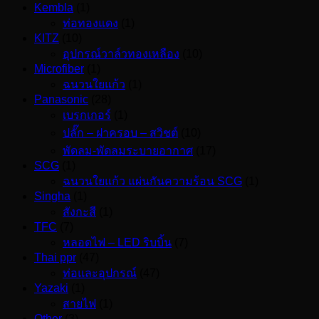
Kembla
(1)
ท่อทองแดง
(1)
KITZ
(10)
อุปกรณ์วาล์วทองเหลือง
(10)
Microfiber
(1)
ฉนวนใยแก้ว
(1)
Panasonic
(28)
เบรกเกอร์
(1)
ปลั๊ก – ฝาครอบ – สวิชต์
(10)
พัดลม-พัดลมระบายอากาศ
(17)
SCG
(1)
ฉนวนใยแก้ว แผ่นกันความร้อน SCG
(1)
Singha
(1)
สังกะสี
(1)
TFC
(7)
หลอดไฟ – LED ริบบิ้น
(7)
Thai ppr
(47)
ท่อและอุปกรณ์
(47)
Yazaki
(1)
สายไฟ
(1)
Other
(3)