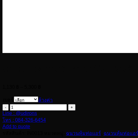
Aeroflex ฉนวนยางชนิดแผ่นตัดส
Price
1,130
฿
–
5,300
฿
range:
1,130 ฿
เบอร์
ล้างค่า
through
จำนวน
5,300 ฿
Line : @udirons
Aeroflex
โทร : 084-326-6454
ฉนวน
Add to quote
ยาง
รหัสสินค้า:
IN0013
หมวดหมู่:
ฉนวนหุ้มท่อแอร์
,
ฉนวนหุ้มท่อแอร
ชนิด