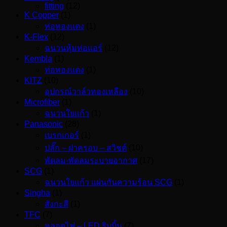
fitting
(12)
K Copper
(1)
ท่อทองแดง
(1)
K-Flex
(12)
ฉนวนหุ้มท่อแอร์
(12)
Kembla
(1)
ท่อทองแดง
(1)
KITZ
(10)
อุปกรณ์วาล์วทองเหลือง
(10)
Microfiber
(1)
ฉนวนใยแก้ว
(1)
Panasonic
(28)
เบรกเกอร์
(1)
ปลั๊ก – ฝาครอบ – สวิชต์
(10)
พัดลม-พัดลมระบายอากาศ
(17)
SCG
(1)
ฉนวนใยแก้ว แผ่นกันความร้อน SCG
(1)
Singha
(1)
สังกะสี
(1)
TFC
(7)
หลอดไฟ – LED ริบบิ้น
(7)