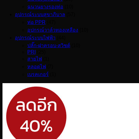
ฉนวนยางรองท่อ
(10)
อุปกรณ์ระบบสุขาภิบาล
(57)
ท่อ PPR
(47)
อุปกรณ์วาล์วทองเหลือง
(10)
อุปกรณ์ระบบไฟฟ้า
(44)
ปลั๊ก-ฝาครอบ-สวิชต์
(10)
PRI
(25)
สายไฟ
(1)
หลอดไฟ
(7)
เบรคเกอร์
(1)