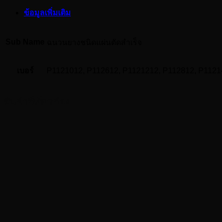
แผ่น
ข้อมูลเพิ่มเติม
ตัด
สำเร็จ
Sub Name
ฉนวนยางชนิดแผ่นตัดสำเร็จ
ขนาด
ยาว
4
เบอร์
P1121012, P112612, P1121212, P112812, P1121
ฟุต
(1.22
m.)
สินค้าที่เกี่ยวข้อง
หนา
1-
1/2”
ชิ้น