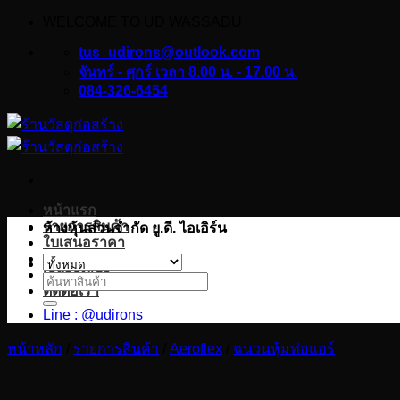
WELCOME TO UD WASSADU
ข้าม
ไป
tus_udirons@outlook.com
ยัง
จันทร์ - ศุกร์ เวลา 8.00 น. - 17.00 น.
084-326-6454
เนื้อหา
หน้าแรก
รายการสินค้า
ห้างหุ้นส่วนจำกัด ยู.ดี. ไอเอิร์น
ใบเสนอราคา
บทความ
เกี่ยวกับเรา
ค้นหา:
ติดต่อเรา
Line : @udirons
หน้าหลัก
/
รายการสินค้า
/
Aeroflex
/
ฉนวนหุ้มท่อแอร์