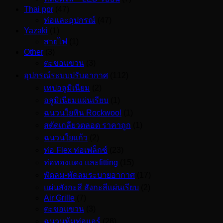
Thai ppr
(47)
ท่อและอุปกรณ์
(47)
Yazaki
(1)
สายไฟ
(1)
Other
(3)
ตะขอแขวน
(3)
อุปกรณ์ระบบปรับอากาศ
(112)
เทปอลูมิเนียม
(2)
อลูมิเนียมแผ่นเรียบ
(1)
ฉนวนใยหิน Rockwool
(1)
สตัดเกลียวตลอด ราคาถูก
(1)
ฉนวนใยแก้ว
(2)
ท่อ Flex ท่อเฟล็กซ์
(23)
ท่อทองแดง และfitting
(15)
พัดลม-พัดลมระบายอากาศ
(17)
แผ่นสังกะสี สังกะสีแผ่นเรียบ
(2)
Air Grille
(7)
ตะขอแขวน
(3)
ฉนวนหุ้มท่อแอร์
(28)