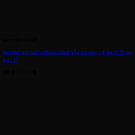
ฉนวนหุ้มท่อแอร์
Aeroflex ฉนวนยางชนิดแผ่นตัดสำเร็จ ขนาดยาว 4 ฟุต (1.22 m.)
หนา 1”
Price
690
฿
–
3,500
฿
range:
690 ฿
through
3,500 ฿