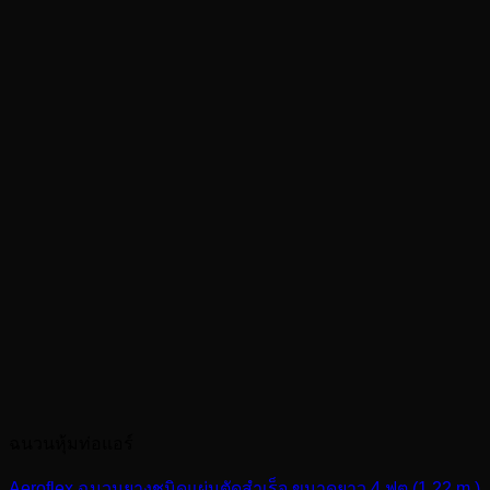
ฉนวนหุ้มท่อแอร์
Aeroflex ฉนวนยางชนิดแผ่นตัดสำเร็จ ขนาดยาว 4 ฟุต (1.22 m.)