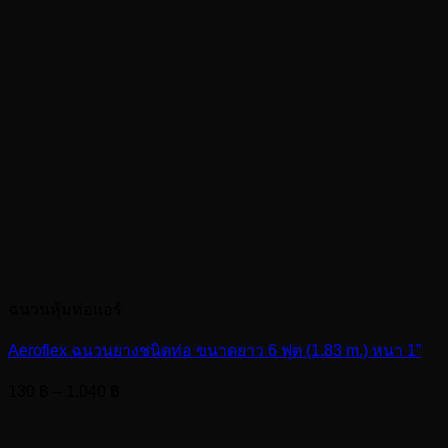
ฉนวนหุ้มท่อแอร์
Aeroflex ฉนวนยางชนิดท่อ ขนาดยาว 6 ฟุต (1.83 m.) หนา 1”
Price
130
฿
–
1,040
฿
range:
130 ฿
through