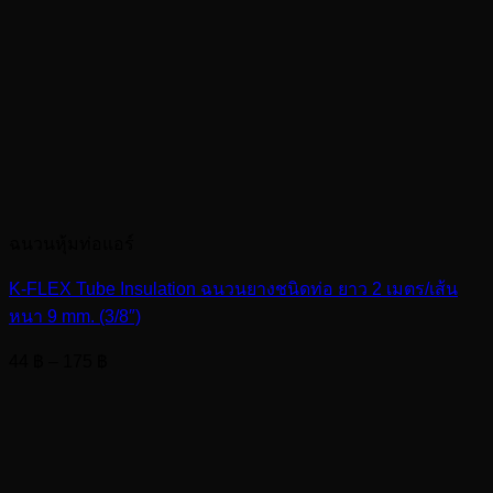
ฉนวนหุ้มท่อแอร์
K-FLEX Tube Insulation ฉนวนยางชนิดท่อ ยาว 2 เมตร/เส้น
หนา 9 mm. (3/8″)
Price
44
฿
–
175
฿
range:
44 ฿
through
175 ฿