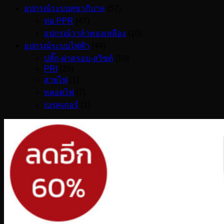
อุปกรณ์ระบบสุขาภิบาล
(57)
ท่อ PPR
(47)
อุปกรณ์วาล์วทองเหลือง
(10)
อุปกรณ์ระบบไฟฟ้า
(44)
ปลั๊ก-ฝาครอบ-สวิชต์
(10)
PRI
(25)
สายไฟ
(1)
หลอดไฟ
(7)
เบรคเกอร์
(1)