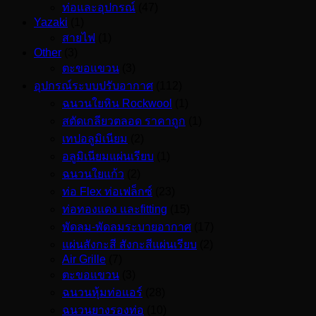
ท่อและอุปกรณ์
(47)
Yazaki
(1)
สายไฟ
(1)
Other
(3)
ตะขอแขวน
(3)
อุปกรณ์ระบบปรับอากาศ
(112)
ฉนวนใยหิน Rockwool
(1)
สตัดเกลียวตลอด ราคาถูก
(1)
เทปอลูมิเนียม
(2)
อลูมิเนียมแผ่นเรียบ
(1)
ฉนวนใยแก้ว
(2)
ท่อ Flex ท่อเฟล็กซ์
(23)
ท่อทองแดง และfitting
(15)
พัดลม-พัดลมระบายอากาศ
(17)
แผ่นสังกะสี สังกะสีแผ่นเรียบ
(2)
Air Grille
(7)
ตะขอแขวน
(3)
ฉนวนหุ้มท่อแอร์
(28)
ฉนวนยางรองท่อ
(10)