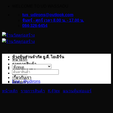
WELCOME TO UD WASSADU
ข้าม
ไป
tus_udirons@outlook.com
ยัง
จันทร์ - ศุกร์ เวลา 8.00 น. - 17.00 น.
084-326-6454
เนื้อหา
ห้างหุ้นส่วนจำกัด ยู.ดี. ไอเอิร์น
หน้าแรก
รายการสินค้า
ใบเสนอราคา
ค้นหา:
บทความ
เกี่ยวกับเรา
Line : @udirons
ติดต่อเรา
หน้าหลัก
/
รายการสินค้า
/
K-Flex
/
ฉนวนหุ้มท่อแอร์