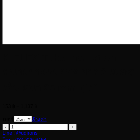
K-FLEX Tube Insulation
ฉนวนยางชนิดท่อ ยาว 2 เมตร/
เส้น หนา 25 mm. (1″)
Price
153
฿
–
1,137
฿
range:
153 ฿
เบอร์
ล้างค่า
through
จำนวน
1,137 ฿
Line : @udirons
K-
FLEX
โทร : 084-326-6454