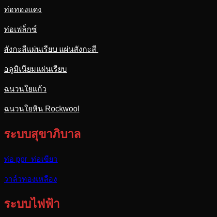
ท่อทองแดง
ท่อเฟล็กซ์
สังกะสีแผ่นเรียบ แผ่นสังกะสี
อลูมิเนียมแผ่นเรียบ
ฉนวนใยแก้ว
ฉนวนใยหิน Rockwool
ระบบสุขาภิบาล
ท่อ ppr ท่อเขียว
วาล์วทองเหลือง
ระบบไฟฟ้า