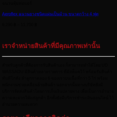
ฉนวนหุ้มท่อแอร์
Aeroflex ฉนวนยางชนิดแผ่นเป็นม้วน ขนาดกว้าง 4 ฟุต
Price
6,290
฿
–
11,700
฿
range:
6,290 ฿
through
เราจำหน่ายสินค้าที่มีคุณภาพเท่านั้น
11,700 ฿
สำหรับลูกค้าที่ต้องการรับสินค้าเอง ก็สามารถทำได้โดย UD
WASSADU มีสินค้าหลายรายการ ที่มีสต็อคไว้ พร้อมรับสินค้า
ทันทีโกดัง ลำลูกกาคลอง 6 ของเราบนเนื้อที่กว่า 5 ไร่ พร้อม
พนักงานช่วยเคลื่อนย้ายสินค้า นอกจากนั้นทางบริษัทยังมี
บริการจัดส่งสินค้าโดยการเก็บเงินปลายทาง เพื่อเป็นการอำนวย
ความสะดวกให้แก่ลูกค้า อีกทั้งยังมีบริการชำระเงินออนไลน์ ไว้
อำนวยความสะดวก