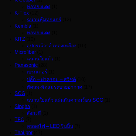
ท่อทองแดง
(1)
K-Flex
(12)
ฉนวนหุ้มท่อแอร์
(12)
Kembla
(1)
ท่อทองแดง
(1)
KITZ
(10)
อุปกรณ์วาล์วทองเหลือง
(10)
Microfiber
(1)
ฉนวนใยแก้ว
(1)
Panasonic
(28)
เบรกเกอร์
(1)
ปลั๊ก – ฝาครอบ – สวิชต์
(10)
พัดลม-พัดลมระบายอากาศ
(17)
SCG
(1)
ฉนวนใยแก้ว แผ่นกันความร้อน SCG
(1)
Singha
(1)
สังกะสี
(1)
TFC
(7)
หลอดไฟ – LED ริบบิ้น
(7)
Thai ppr
(47)