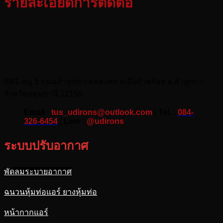
รายละเอียดการติดต่อ
ที่อยู่
ห้างหุ้นส่วนจำกัด ยู.ดี. ไอเอิร์น
88/1 หมู่ 5 ถนนลำลูกกา-คลองหก ต.บึงคำพร้อย อ.ลำลูกกา
จังหวัดปทุมธานี 12150
Email :
tus_udirons@outlook.com
|
Tel. :
084-
326-6454
|
Line :
@udirons
ระบบปรับอากาศ
พัดลมระบายอากาศ
ฉนวนหุ้มท่อแอร์ ยางหุ้มท่อ
หน้ากากแอร์