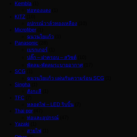
Kembla
(1)
ท่อทองแดง
(1)
KITZ
(10)
อุปกรณ์วาล์วทองเหลือง
(10)
Microfiber
(1)
ฉนวนใยแก้ว
(1)
Panasonic
(28)
เบรกเกอร์
(1)
ปลั๊ก – ฝาครอบ – สวิชต์
(10)
พัดลม-พัดลมระบายอากาศ
(17)
SCG
(1)
ฉนวนใยแก้ว แผ่นกันความร้อน SCG
(1)
Singha
(1)
สังกะสี
(1)
TFC
(7)
หลอดไฟ – LED ริบบิ้น
(7)
Thai ppr
(47)
ท่อและอุปกรณ์
(47)
Yazaki
(1)
สายไฟ
(1)