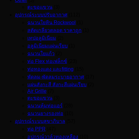
Other
(3)
ตะขอแขวน
(3)
อุปกรณ์ระบบปรับอากาศ
(112)
ฉนวนใยหิน Rockwool
(1)
สตัดเกลียวตลอด ราคาถูก
(1)
เทปอลูมิเนียม
(2)
อลูมิเนียมแผ่นเรียบ
(1)
ฉนวนใยแก้ว
(2)
ท่อ Flex ท่อเฟล็กซ์
(23)
ท่อทองแดง และfitting
(15)
พัดลม-พัดลมระบายอากาศ
(17)
แผ่นสังกะสี สังกะสีแผ่นเรียบ
(2)
Air Grille
(7)
ตะขอแขวน
(3)
ฉนวนหุ้มท่อแอร์
(28)
ฉนวนยางรองท่อ
(10)
อุปกรณ์ระบบสุขาภิบาล
(57)
ท่อ PPR
(47)
อุปกรณ์วาล์วทองเหลือง
(10)