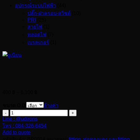
อุปกรณ์ระบบไฟฟ้า
(44)
ปลั๊ก-ฝาครอบ-สวิชต์
(10)
PRI
(25)
สายไฟ
(1)
หลอดไฟ
(7)
เบรคเกอร์
(1)
ยูเนียน
Price
400
฿
–
6,100
฿
range:
400 ฿
ขนาด O.D
ล้างค่า
through
จำนวน
6,100 ฿
Line : @udirons
ยูเนียน
โทร : 084-326-6454
ชิ้น
Add to quote
รหัสสินค้า:
BP0014
หมวดหมู่:
fitting
,
ท่อทองแดง และfitting