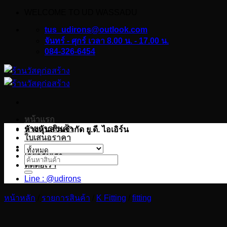
WELCOME TO UD WASSADU
ข้าม
ไป
tus_udirons@outlook.com
ยัง
จันทร์ - ศุกร์ เวลา 8.00 น. - 17.00 น.
084-326-6454
เนื้อหา
หน้าแรก
รายการสินค้า
ห้างหุ้นส่วนจำกัด ยู.ดี. ไอเอิร์น
ใบเสนอราคา
บทความ
เกี่ยวกับเรา
ค้นหา:
ติดต่อเรา
Line : @udirons
หน้าหลัก
/
รายการสินค้า
/
K Fitting
/
fitting