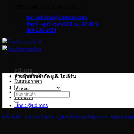
WELCOME TO UD WASSADU
ข้าม
ไป
tus_udirons@outlook.com
ยัง
จันทร์ - ศุกร์ เวลา 8.00 น. - 17.00 น.
084-326-6454
เนื้อหา
หน้าแรก
รายการสินค้า
ห้างหุ้นส่วนจำกัด ยู.ดี. ไอเอิร์น
ใบเสนอราคา
บทความ
เกี่ยวกับเรา
ค้นหา:
ติดต่อเรา
Line : @udirons
หน้าหลัก
/
รายการสินค้า
/
อุปกรณ์ระบบปรับอากาศ
/
ท่อทองแดง 