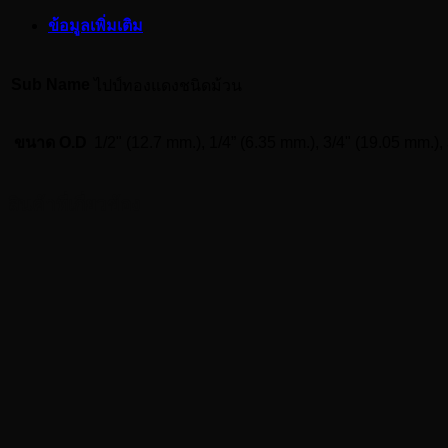
ชนิด
ข้อมูลเพิ่มเติม
ม้วน
ยาว
15
Sub Name
ไปป์ทองแดงชนิดม้วน
เมตร
หรือ
ขนาด O.D
1/2" (12.7 mm.), 1/4” (6.35 mm.), 3/4" (19.05 mm.),
50
ฟุต
ชิ้น
สินค้าที่เกี่ยวข้อง