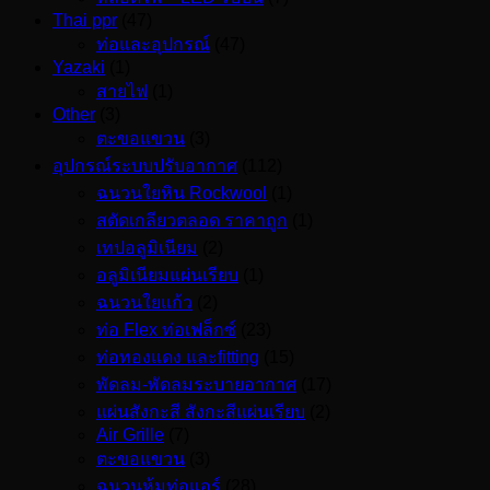
Thai ppr
(47)
ท่อและอุปกรณ์
(47)
Yazaki
(1)
สายไฟ
(1)
Other
(3)
ตะขอแขวน
(3)
อุปกรณ์ระบบปรับอากาศ
(112)
ฉนวนใยหิน Rockwool
(1)
สตัดเกลียวตลอด ราคาถูก
(1)
เทปอลูมิเนียม
(2)
อลูมิเนียมแผ่นเรียบ
(1)
ฉนวนใยแก้ว
(2)
ท่อ Flex ท่อเฟล็กซ์
(23)
ท่อทองแดง และfitting
(15)
พัดลม-พัดลมระบายอากาศ
(17)
แผ่นสังกะสี สังกะสีแผ่นเรียบ
(2)
Air Grille
(7)
ตะขอแขวน
(3)
ฉนวนหุ้มท่อแอร์
(28)