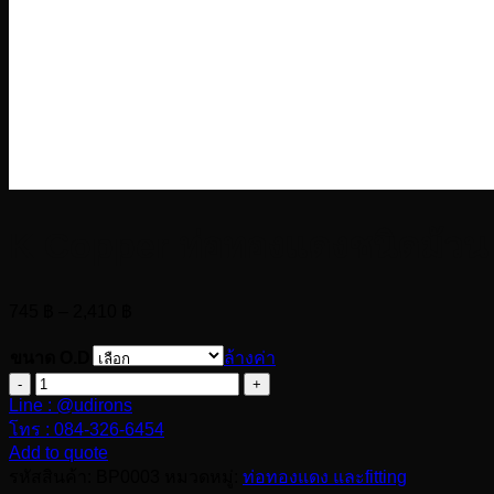
K Copper ท่อทองแดงชนิดม้วน 
Price
745
฿
–
2,410
฿
range:
745 ฿
ขนาด O.D
ล้างค่า
through
จำนวน
2,410 ฿
Line : @udirons
K
Copper
โทร : 084-326-6454
Add to quote
ท่อ
รหัสสินค้า:
BP0003
หมวดหมู่:
ท่อทองแดง และfitting
ทองแดง