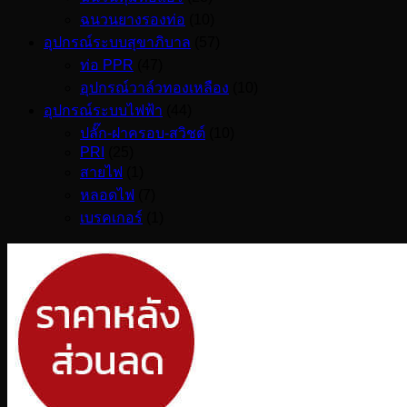
ฉนวนยางรองท่อ
(10)
อุปกรณ์ระบบสุขาภิบาล
(57)
ท่อ PPR
(47)
อุปกรณ์วาล์วทองเหลือง
(10)
อุปกรณ์ระบบไฟฟ้า
(44)
ปลั๊ก-ฝาครอบ-สวิชต์
(10)
PRI
(25)
สายไฟ
(1)
หลอดไฟ
(7)
เบรคเกอร์
(1)