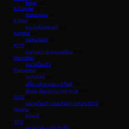
fitting
(12)
K Copper
(1)
ท่อทองแดง
(1)
K-Flex
(12)
ฉนวนหุ้มท่อแอร์
(12)
Kembla
(1)
ท่อทองแดง
(1)
KITZ
(10)
อุปกรณ์วาล์วทองเหลือง
(10)
Microfiber
(1)
ฉนวนใยแก้ว
(1)
Panasonic
(28)
เบรกเกอร์
(1)
ปลั๊ก – ฝาครอบ – สวิชต์
(10)
พัดลม-พัดลมระบายอากาศ
(17)
SCG
(1)
ฉนวนใยแก้ว แผ่นกันความร้อน SCG
(1)
Singha
(1)
สังกะสี
(1)
TFC
(7)
หลอดไฟ – LED ริบบิ้น
(7)