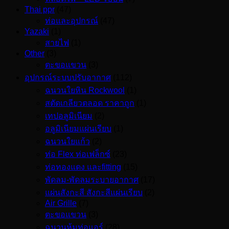
Thai ppr
(47)
ท่อและอุปกรณ์
(47)
Yazaki
(1)
สายไฟ
(1)
Other
(3)
ตะขอแขวน
(3)
อุปกรณ์ระบบปรับอากาศ
(112)
ฉนวนใยหิน Rockwool
(1)
สตัดเกลียวตลอด ราคาถูก
(1)
เทปอลูมิเนียม
(2)
อลูมิเนียมแผ่นเรียบ
(1)
ฉนวนใยแก้ว
(2)
ท่อ Flex ท่อเฟล็กซ์
(23)
ท่อทองแดง และfitting
(15)
พัดลม-พัดลมระบายอากาศ
(17)
แผ่นสังกะสี สังกะสีแผ่นเรียบ
(2)
Air Grille
(7)
ตะขอแขวน
(3)
ฉนวนหุ้มท่อแอร์
(28)