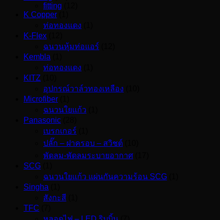
fitting
(12)
K Copper
(1)
ท่อทองแดง
(1)
K-Flex
(12)
ฉนวนหุ้มท่อแอร์
(12)
Kembla
(1)
ท่อทองแดง
(1)
KITZ
(10)
อุปกรณ์วาล์วทองเหลือง
(10)
Microfiber
(1)
ฉนวนใยแก้ว
(1)
Panasonic
(28)
เบรกเกอร์
(1)
ปลั๊ก – ฝาครอบ – สวิชต์
(10)
พัดลม-พัดลมระบายอากาศ
(17)
SCG
(1)
ฉนวนใยแก้ว แผ่นกันความร้อน SCG
(1)
Singha
(1)
สังกะสี
(1)
TFC
(7)
หลอดไฟ – LED ริบบิ้น
(7)