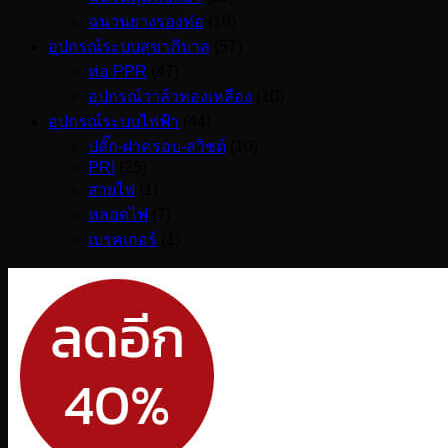
ฉนวนยางรองท่อ
(10)
อุปกรณ์ระบบสุขาภิบาล
(57)
ท่อ PPR
(47)
อุปกรณ์วาล์วทองเหลือง
(10)
อุปกรณ์ระบบไฟฟ้า
(44)
ปลั๊ก-ฝาครอบ-สวิชต์
(10)
PRI
(25)
สายไฟ
(1)
หลอดไฟ
(7)
เบรคเกอร์
(1)