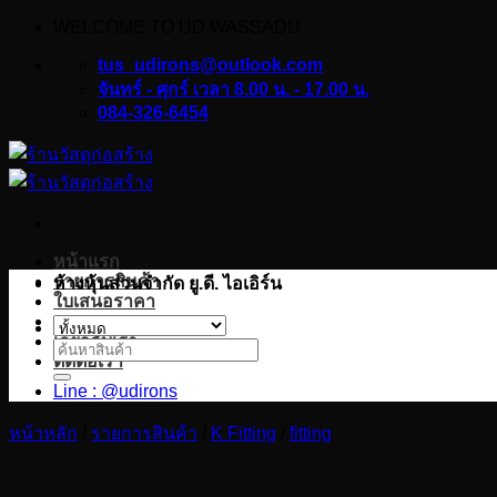
WELCOME TO UD WASSADU
ข้าม
ไป
tus_udirons@outlook.com
ยัง
จันทร์ - ศุกร์ เวลา 8.00 น. - 17.00 น.
084-326-6454
เนื้อหา
หน้าแรก
รายการสินค้า
ห้างหุ้นส่วนจำกัด ยู.ดี. ไอเอิร์น
ใบเสนอราคา
บทความ
เกี่ยวกับเรา
ค้นหา:
ติดต่อเรา
Line : @udirons
หน้าหลัก
/
รายการสินค้า
/
K Fitting
/
fitting