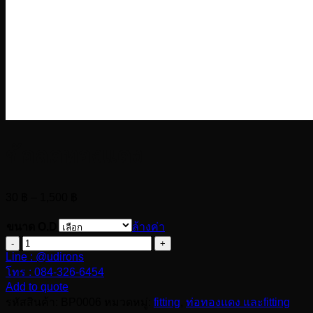
ข้อลดทองแดง
Price
30
฿
–
1,500
฿
range:
30 ฿
ขนาด O.D
ล้างค่า
through
จำนวน
1,500 ฿
Line : @udirons
ข้อ
โทร : 084-326-6454
ลด
Add to quote
ทองแดง
รหัสสินค้า:
BP0006
หมวดหมู่:
fitting
,
ท่อทองแดง และfitting