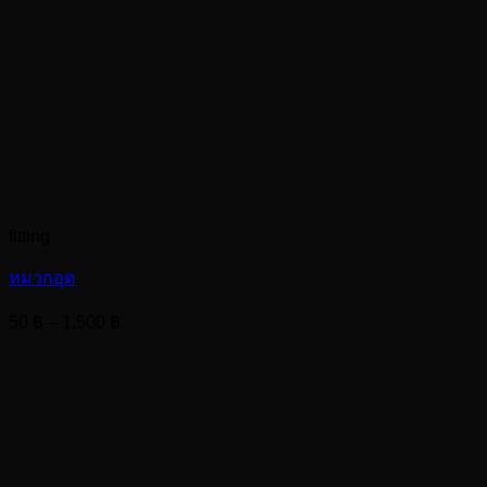
fitting
หมวกอุด
Price
50
฿
–
1,500
฿
range:
50 ฿
through
1,500 ฿