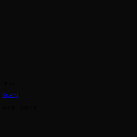
fitting
พีแทรป
Price
470
฿
–
3,800
฿
range:
470 ฿
through
3,800 ฿