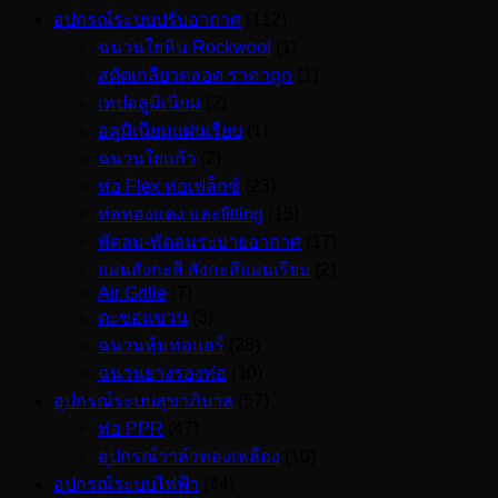
อุปกรณ์ระบบปรับอากาศ
(112)
ฉนวนใยหิน Rockwool
(1)
สตัดเกลียวตลอด ราคาถูก
(1)
เทปอลูมิเนียม
(2)
อลูมิเนียมแผ่นเรียบ
(1)
ฉนวนใยแก้ว
(2)
ท่อ Flex ท่อเฟล็กซ์
(23)
ท่อทองแดง และfitting
(15)
พัดลม-พัดลมระบายอากาศ
(17)
แผ่นสังกะสี สังกะสีแผ่นเรียบ
(2)
Air Grille
(7)
ตะขอแขวน
(3)
ฉนวนหุ้มท่อแอร์
(28)
ฉนวนยางรองท่อ
(10)
อุปกรณ์ระบบสุขาภิบาล
(57)
ท่อ PPR
(47)
อุปกรณ์วาล์วทองเหลือง
(10)
อุปกรณ์ระบบไฟฟ้า
(44)