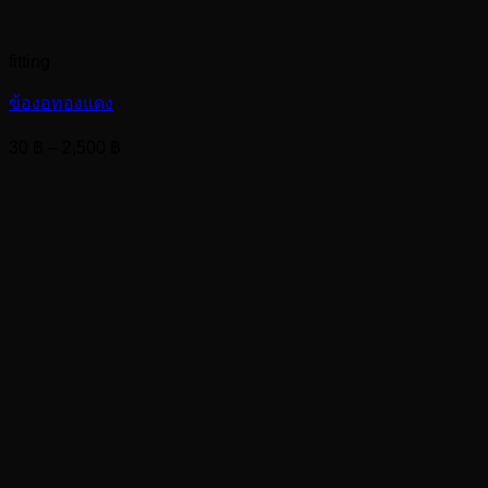
fitting
ข้องอทองแดง
Price
30
฿
–
2,500
฿
range:
30 ฿
through
2,500 ฿