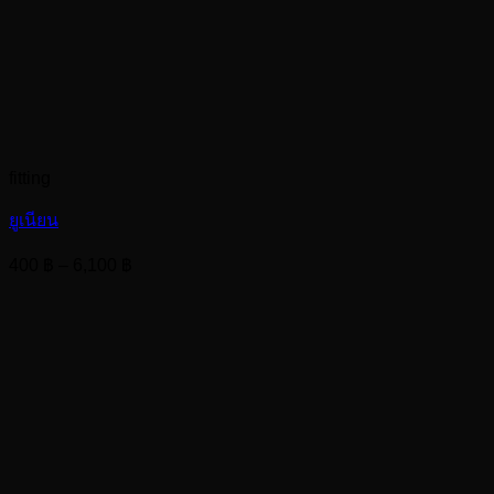
fitting
ยูเนียน
Price
400
฿
–
6,100
฿
range:
400 ฿
through
6,100 ฿