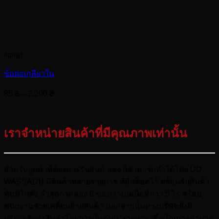
fitting
ข้อต่อเกลียวใน
Price
85
฿
–
2,200
฿
range:
85 ฿
through
เราจำหน่ายสินค้าที่มีคุณภาพเท่านั้น
2,200 ฿
สำหรับลูกค้าที่ต้องการรับสินค้าเอง ก็สามารถทำได้โดย UD
WASSADU มีสินค้าหลายรายการ ที่มีสต็อคไว้ พร้อมรับสินค้า
ทันทีโกดัง ลำลูกกาคลอง 6 ของเราบนเนื้อที่กว่า 5 ไร่ พร้อม
พนักงานช่วยเคลื่อนย้ายสินค้า นอกจากนั้นทางบริษัทยังมี
บริการจัดส่งสินค้าโดยการเก็บเงินปลายทาง เพื่อเป็นการอำนวย