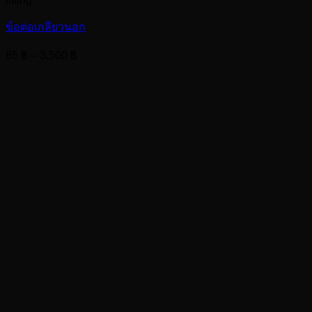
fitting
ข้อต่อเกลียวนอก
Price
85
฿
–
3,500
฿
range:
85 ฿
through
3,500 ฿