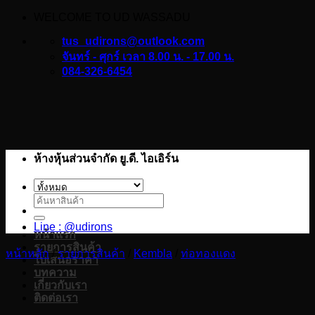
WELCOME TO UD WASSADU
ข้าม
ไป
tus_udirons@outlook.com
ยัง
จันทร์ - ศุกร์ เวลา 8.00 น. - 17.00 น.
084-326-6454
เนื้อหา
ห้างหุ้นส่วนจำกัด ยู.ดี. ไอเอิร์น
ค้นหา:
Line : @udirons
หน้าแรก
รายการสินค้า
หน้าหลัก
/
รายการสินค้า
/
Kembla
/
ท่อทองแดง
ใบเสนอราคา
บทความ
เกี่ยวกับเรา
ติดต่อเรา