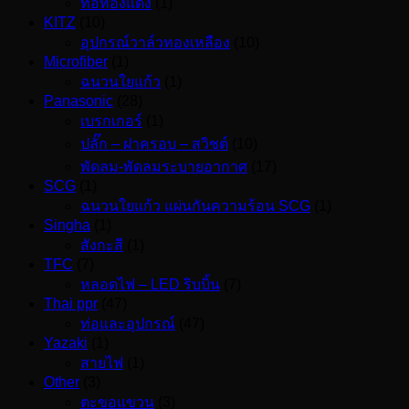
ท่อทองแดง
(1)
KITZ
(10)
อุปกรณ์วาล์วทองเหลือง
(10)
Microfiber
(1)
ฉนวนใยแก้ว
(1)
Panasonic
(28)
เบรกเกอร์
(1)
ปลั๊ก – ฝาครอบ – สวิชต์
(10)
พัดลม-พัดลมระบายอากาศ
(17)
SCG
(1)
ฉนวนใยแก้ว แผ่นกันความร้อน SCG
(1)
Singha
(1)
สังกะสี
(1)
TFC
(7)
หลอดไฟ – LED ริบบิ้น
(7)
Thai ppr
(47)
ท่อและอุปกรณ์
(47)
Yazaki
(1)
สายไฟ
(1)
Other
(3)
ตะขอแขวน
(3)