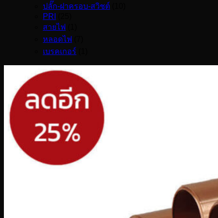
ปลั๊ก-ฝาครอบ-สวิชต์
(10)
PRI
(25)
สายไฟ
(1)
หลอดไฟ
(7)
เบรคเกอร์
(1)