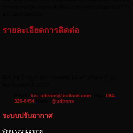
ความสะดวกให้แก่ลูกค้า อีกทั้งยังมีบริการชำระเงินออนไลน์ ไว้
อำนวยความสะดวก
รายละเอียดการติดต่อ
ที่อยู่
ห้างหุ้นส่วนจำกัด ยู.ดี. ไอเอิร์น
88/1 หมู่ 5 ถนนลำลูกกา-คลองหก ต.บึงคำพร้อย อ.ลำลูกกา
จังหวัดปทุมธานี 12150
Email :
tus_udirons@outlook.com
|
Tel. :
084-
326-6454
|
Line :
@udirons
ระบบปรับอากาศ
พัดลมระบายอากาศ