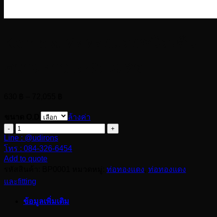
Kembla ท่อทองแดงชนิดเส้น
ความยาว 5.80 เมตร
Price
630
฿
–
72,055
฿
range:
630 ฿
ขนาด O.D
ล้างค่า
through
จำนวน
72,055 ฿
Line : @udirons
Kembla
โทร : 084-326-6454
ท่อ
Add to quote
ทองแดง
รหัสสินค้า:
BP0001
หมวดหมู่:
ท่อทองแดง
,
ท่อทองแดง
ชนิด
และfitting
เส้น
ความ
ข้อมูลเพิ่มเติม
ยาว