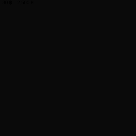
Price
30
฿
–
2,500
฿
range:
30 ฿
through
2,500 ฿