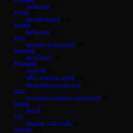
ท่อทองแดง
(1)
K-Flex
(12)
ฉนวนหุ้มท่อแอร์
(12)
Kembla
(1)
ท่อทองแดง
(1)
KITZ
(10)
อุปกรณ์วาล์วทองเหลือง
(10)
Microfiber
(1)
ฉนวนใยแก้ว
(1)
Panasonic
(28)
เบรกเกอร์
(1)
ปลั๊ก – ฝาครอบ – สวิชต์
(10)
พัดลม-พัดลมระบายอากาศ
(17)
SCG
(1)
ฉนวนใยแก้ว แผ่นกันความร้อน SCG
(1)
Singha
(1)
สังกะสี
(1)
TFC
(7)
หลอดไฟ – LED ริบบิ้น
(7)
Thai ppr
(47)