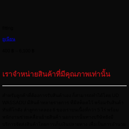
fitting
ยูเนียน
Price
400
฿
–
6,100
฿
range:
400 ฿
through
เราจำหน่ายสินค้าที่มีคุณภาพเท่านั้น
6,100 ฿
สำหรับลูกค้าที่ต้องการรับสินค้าเอง ก็สามารถทำได้โดย UD
WASSADU มีสินค้าหลายรายการ ที่มีสต็อคไว้ พร้อมรับสินค้า
ทันทีโกดัง ลำลูกกาคลอง 6 ของเราบนเนื้อที่กว่า 5 ไร่ พร้อม
พนักงานช่วยเคลื่อนย้ายสินค้า นอกจากนั้นทางบริษัทยังมี
บริการจัดส่งสินค้าโดยการเก็บเงินปลายทาง เพื่อเป็นการอำนวย