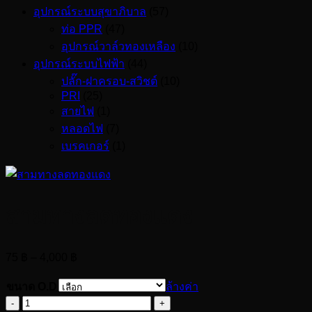
อุปกรณ์ระบบสุขาภิบาล
(57)
ท่อ PPR
(47)
อุปกรณ์วาล์วทองเหลือง
(10)
อุปกรณ์ระบบไฟฟ้า
(44)
ปลั๊ก-ฝาครอบ-สวิชต์
(10)
PRI
(25)
สายไฟ
(1)
หลอดไฟ
(7)
เบรคเกอร์
(1)
สามทางลดทองแดง
Price
75
฿
–
4,000
฿
range:
75 ฿
ขนาด O.D
ล้างค่า
through
จำนวน
4,000 ฿