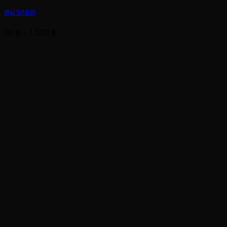
หมวกอุด
Price
50
฿
–
1,500
฿
range:
50 ฿
through
1,500 ฿