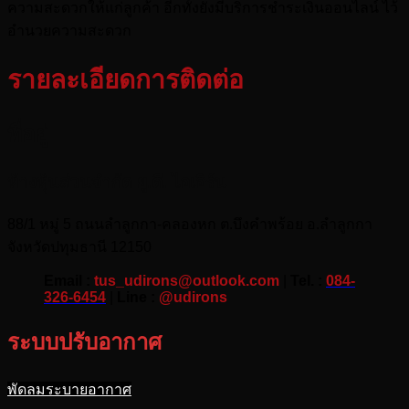
ความสะดวกให้แก่ลูกค้า อีกทั้งยังมีบริการชำระเงินออนไลน์ ไว้
อำนวยความสะดวก
รายละเอียดการติดต่อ
ที่อยู่
ห้างหุ้นส่วนจำกัด ยู.ดี. ไอเอิร์น
88/1 หมู่ 5 ถนนลำลูกกา-คลองหก ต.บึงคำพร้อย อ.ลำลูกกา
จังหวัดปทุมธานี 12150
Email :
tus_udirons@outlook.com
|
Tel. :
084-
326-6454
|
Line :
@udirons
ระบบปรับอากาศ
พัดลมระบายอากาศ