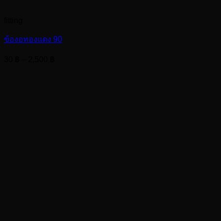
fitting
ข้องอทองแดง 90
Price
30
฿
–
2,500
฿
range:
30 ฿
through
2,500 ฿