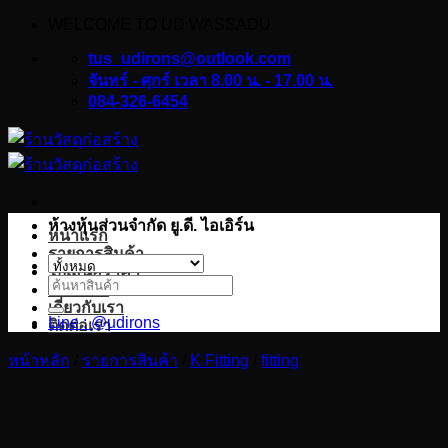
WELCOME TO UD WASSADU
ข้าม
ไป
tus_udirons@outlook.com
ยัง
จันทร์ - ศุกร์ เวลา 8.00 น. - 17.00 น.
084-326-6454
เนื้อหา
ห้างหุ้นส่วนจำกัด ยู.ดี. ไอเอิร์น
หน้าแรก
รายการสินค้า
ใบเสนอราคา
ค้นหา:
บทความ
เกี่ยวกับเรา
Line : @udirons
ติดต่อเรา
หน้าหลัก
/
รายการสินค้า
/
K Fitting
/
fitting