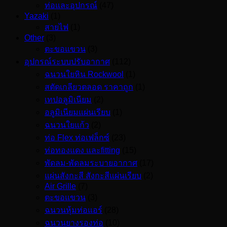
ท่อและอุปกรณ์
(47)
Yazaki
(1)
สายไฟ
(1)
Other
(3)
ตะขอแขวน
(3)
อุปกรณ์ระบบปรับอากาศ
(112)
ฉนวนใยหิน Rockwool
(1)
สตัดเกลียวตลอด ราคาถูก
(1)
เทปอลูมิเนียม
(2)
อลูมิเนียมแผ่นเรียบ
(1)
ฉนวนใยแก้ว
(2)
ท่อ Flex ท่อเฟล็กซ์
(23)
ท่อทองแดง และfitting
(15)
พัดลม-พัดลมระบายอากาศ
(17)
แผ่นสังกะสี สังกะสีแผ่นเรียบ
(2)
Air Grille
(7)
ตะขอแขวน
(3)
ฉนวนหุ้มท่อแอร์
(28)
ฉนวนยางรองท่อ
(10)