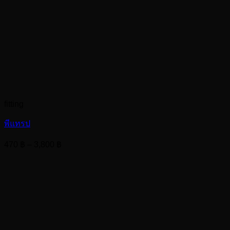
fitting
พีแทรป
Price
470
฿
–
3,800
฿
range:
470 ฿
through
3,800 ฿