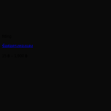
fitting
ข้อต่อตรงทองแดง
Price
15
฿
–
1,900
฿
range:
15 ฿
through
1,900 ฿