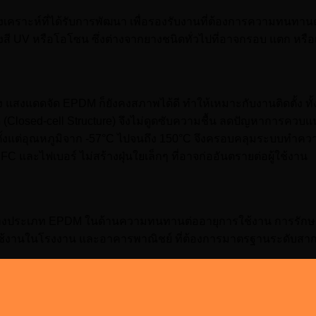
งเคราะห์ที่ได้รับการพัฒนา เพื่อรองรับงานที่ต้องการความทนทา
ังสี UV หรือโอโซน ซึ่งต่างจากยางชนิดทั่วไปที่อาจกรอบ แตก หรือ
ง แสงแดดจัด EPDM ก็ยังคงสภาพได้ดี ทำให้เหมาะกับงานติดตั้ง 
Closed-cell Structure) จึงไม่ดูดซับความชื้น ลดปัญหาการควบแน่นท
ด้ตั้งแต่อุณหภูมิจาก -57°C ไปจนถึง 150°C จึงครอบคลุมระบบทำค
 และไฟเบอร์ ไม่สร้างฝุ่นใยเล็กๆ ที่อาจก่ออันตรายต่อผู้ใช้งาน
ยางประเภท EPDM ในด้านความทนทานต่ออายุการใช้งาน การรักษา
ใช้งานในโรงงาน และอาคารพาณิชย์ ที่ต้องการมาตรฐานระดับสา