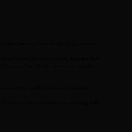
บบไม่ผ่าได้ตามรุ่น ใช้กาวทาติดให้แน่น ตามรอย
ป็นฉนวนชนิดแผ่นใช้กับท่อขนาดใหญ่
Aeroflex Roll
 2 นิ้ว ความกว้าง 120 ซม. และความยาวต่อเนื่อง
่น และแบบม้วน สูตรนี้ ถูกออกแบบมาโดยเฉพาะ
งรับน้ำหนัก และลดการกดทับฉนวน และ
แบบฐานตั้ง