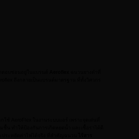
คำตอบซ่อนอยู่ในแบรนด์
Aeroflex
ฉนวนยางดำที่
flex ถึงกลายเป็นแบรนด์มาตรฐาน ที่ทั้งวิศวกร
ลือกใช้ AeroFlex ในงานระบบแอร์ เพราะจุดเด่นที่
มชื้น ทำให้ป้องกันการเกิดหยดน้ำ และเชื้อราได้ดี
ประหยัดค่าไฟได้จริง ที่สำคัญฉนวน
ไร้สาร