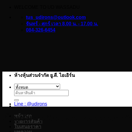
WELCOME TO UD WASSADU
ข้าม
ไป
tus_udirons@outlook.com
ยัง
จันทร์ - ศุกร์ เวลา 8.00 น. - 17.00 น.
084-326-6454
เนื้อหา
ห้างหุ้นส่วนจำกัด ยู.ดี. ไอเอิร์น
ค้นหา:
Line : @udirons
หน้าแรก
เบื้องหลังความนิยม AeroFlex ฉนวนยางดำที
รายการสินค้า
ใบเสนอราคา
บทความ