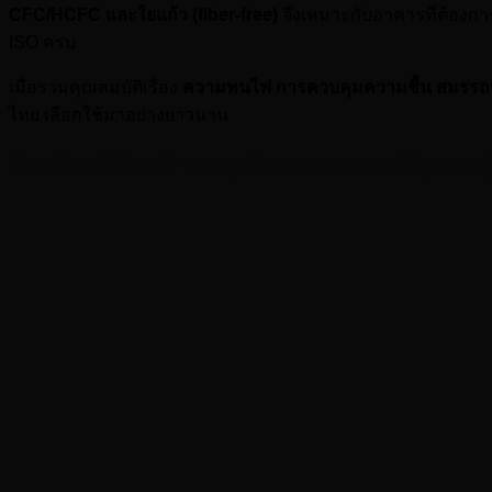
CFC/HCFC และใยแก้ว (fiber-free)
จึงเหมาะกับอาคารที่ต้องก
ISO ครบ
เมื่อรวมคุณสมบัติเรื่อง
ความทนไฟ การควบคุมความชื้น สมรรถนะ
ไทย เลือกใช้มาอย่างยาวนาน
Aeroflex มีกี่แบบ? รวมทุกประเภทฉนวนยางที่คุณควรรู