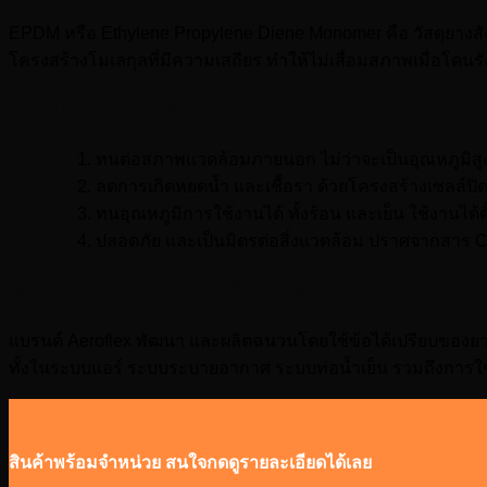
EPDM หรือ Ethylene Propylene Diene Monomer คือ วัสดุยางสั
โครงสร้างโมเลกุลที่มีความเสถียร ทำให้ไม่เสื่อมสภาพเมื่อโดนร
ทำไม EPDM ถึงเหนือกว่าวัสดุอื่น
ทนต่อสภาพแวดล้อมภายนอก ไม่ว่าจะเป็นอุณหภูมิสู
ลดการเกิดหยดน้ำ และเชื้อรา ด้วยโครงสร้างเซลล์ปิด (
ทนอุณหภูมิการใช้งานได้ ทั้งร้อน และเย็น ใช้งานไ
ปลอดภัย และเป็นมิตรต่อสิ่งแวดล้อม ปราศจากสาร CFC
เหตุผลที่ Aeroflex เลือกใช้ EPDM
แบรนด์ Aeroflex พัฒนา และผลิตฉนวนโดยใช้ข้อได้เปรียบของ
ทั้งในระบบแอร์ ระบบระบายอากาศ ระบบท่อน้ำเย็น รวมถึงการ
สินค้าพร้อมจำหน่วย สนใจกดดูรายละเอียดได้เลย