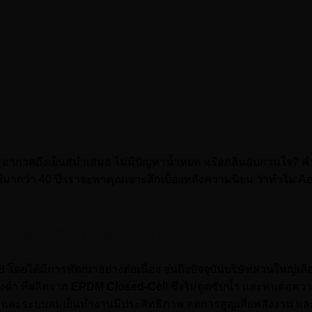
อากาศถึงเย็นสม่ำเสมอ ไม่มีปัญหาน้ำหยด หรือกลิ่นอับกวนใจ? 
กว่า 40 ปี เราจะพาคุณเจาะลึกเบื้องหลังความนิยม ว่าทำไม Aero
บบระบายอากาศทั่วโลก
978 โดยได้มีการพัฒนาอย่างต่อเนื่อง จนถึงปัจจุบันบริษัทส่วนใหญ่เ
งดำ ที่ผลิตจาก
EPDM Closed-Cell
ซึ่งไม่ดูดซับน้ำ และทนต่อควา
์ และระบบลมเย็นทำงานมีประสิทธิภาพ ลดการสูญเสียพลังงาน และ