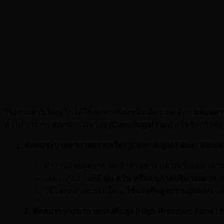
ประเภทพัดลมระบายอากาศที่นิยมใช้ในโร
โรงงานส่วนใหญ่ ไม่ได้ใช้พัดลมเพียงชนิดเดียว แต่เลือก
ผสมผสา
ทั่วไป ร่วมกับ พัดลมแรงเหวี่ยง
(Centrifugal Fan)
สำหรับกำจัดฝุ
พัดลมระบายอากาศแรงเหวี่ยง (Centrifugal Fans / Blowe
ทำงานโดยดูดอากาศเข้าด้านข้าง แล้วเหวี่ยงออกด้า
เหมาะกับงานที่มี
ฝุ่น ควัน หรืออนุภาคปริมาณมาก
เช
ใช้ในอุตสาหกรรมใหญ่
ใช้แรงดันสูงกว่าแบบแกน
แล
2. พัดลมระบายอากาศแรงดันสูง (High Pressure Fans / I