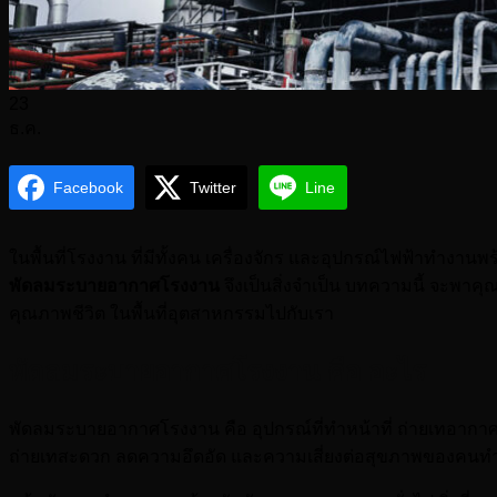
23
ธ.ค.
Facebook
Twitter
Line
ในพื้นที่โรงงาน ที่มีทั้งคน เครื่องจักร และอุปกรณ์ไฟฟ้าทำงา
พัดลมระบายอากาศโรงงาน
จึงเป็นสิ่งจำเป็น บทความนี้ จะพ
คุณภาพชีวิต ในพื้นที่อุตสาหกรรมไปกับเรา
พัดลมระบายอากาศโรงงาน คือ อะไร
พัดลมระบายอากาศโรงงาน คือ อุปกรณ์ที่ทำหน้าที่ ถ่ายเทอากา
ถ่ายเทสะดวก ลดความอึดอัด และความเสี่ยงต่อสุขภาพของคนทำง