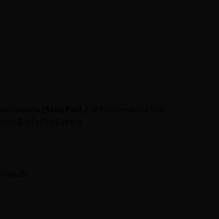
พัดลมแนวแกน
(Axial Fan)
สำหรับระบายความร้อน
สารเคมี หรือก๊าซอันตราย
งงานแป้ง