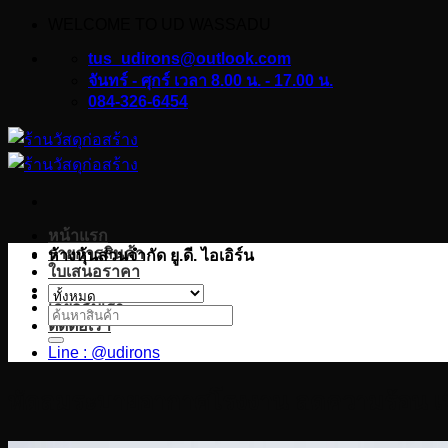
WELCOME TO UD WASSADU
ข้าม
ไป
tus_udirons@outlook.com
ยัง
จันทร์ - ศุกร์ เวลา 8.00 น. - 17.00 น.
084-326-6454
เนื้อหา
หน้าแรก
รายการสินค้า
ห้างหุ้นส่วนจำกัด ยู.ดี. ไอเอิร์น
ใบเสนอราคา
บทความ
เกี่ยวกับเรา
ค้นหา:
ติดต่อเรา
Line : @udirons
พัดลมระบายอากาศโรงงาน ลดความร้อน เพิ่