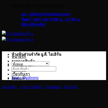
WELCOME TO UD WASSADU
ข้าม
ไป
tus_udirons@outlook.com
ยัง
จันทร์ - ศุกร์ เวลา 8.00 น. - 17.00 น.
084-326-6454
เนื้อหา
ห้างหุ้นส่วนจำกัด ยู.ดี. ไอเอิร์น
หน้าแรก
รายการสินค้า
ใบเสนอราคา
ค้นหา:
บทความ
เกี่ยวกับเรา
Line : @udirons
ติดต่อเรา
หน้าหลัก
/
รายการสินค้า
/
Aeroduct
/
ท่อ Flex