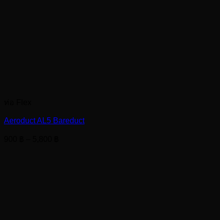
ท่อ Flex
Aeroduct AL5 Bareduct
Price
900
฿
–
5,800
฿
range:
900 ฿
through
5,800 ฿