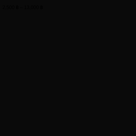
Price
2,500
฿
–
13,000
฿
range:
2,500 ฿
through
13,000 ฿