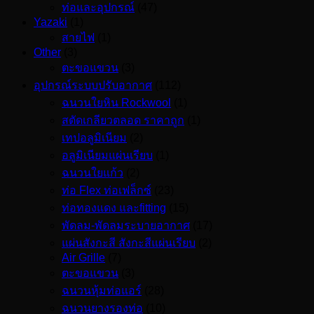
ท่อและอุปกรณ์
(47)
Yazaki
(1)
สายไฟ
(1)
Other
(3)
ตะขอแขวน
(3)
อุปกรณ์ระบบปรับอากาศ
(112)
ฉนวนใยหิน Rockwool
(1)
สตัดเกลียวตลอด ราคาถูก
(1)
เทปอลูมิเนียม
(2)
อลูมิเนียมแผ่นเรียบ
(1)
ฉนวนใยแก้ว
(2)
ท่อ Flex ท่อเฟล็กซ์
(23)
ท่อทองแดง และfitting
(15)
พัดลม-พัดลมระบายอากาศ
(17)
แผ่นสังกะสี สังกะสีแผ่นเรียบ
(2)
Air Grille
(7)
ตะขอแขวน
(3)
ฉนวนหุ้มท่อแอร์
(28)
ฉนวนยางรองท่อ
(10)