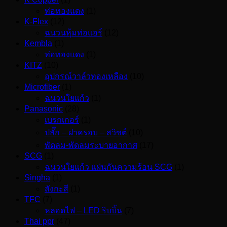
ท่อทองแดง
(1)
K-Flex
(12)
ฉนวนหุ้มท่อแอร์
(12)
Kembla
(1)
ท่อทองแดง
(1)
KITZ
(10)
อุปกรณ์วาล์วทองเหลือง
(10)
Microfiber
(1)
ฉนวนใยแก้ว
(1)
Panasonic
(28)
เบรกเกอร์
(1)
ปลั๊ก – ฝาครอบ – สวิชต์
(10)
พัดลม-พัดลมระบายอากาศ
(17)
SCG
(1)
ฉนวนใยแก้ว แผ่นกันความร้อน SCG
(1)
Singha
(1)
สังกะสี
(1)
TFC
(7)
หลอดไฟ – LED ริบบิ้น
(7)
Thai ppr
(47)