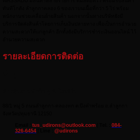
WASSADU มีสินค้าหลายรายการ ที่มีสต็อคไว้ พร้อมรับสินค้า
ทันทีโกดัง ลำลูกกาคลอง 6 ของเราบนเนื้อที่กว่า 5 ไร่ พร้อม
พนักงานช่วยเคลื่อนย้ายสินค้า นอกจากนั้นทางบริษัทยังมี
บริการจัดส่งสินค้าโดยการเก็บเงินปลายทาง เพื่อเป็นการอำนวย
ความสะดวกให้แก่ลูกค้า อีกทั้งยังมีบริการชำระเงินออนไลน์ ไว้
อำนวยความสะดวก
รายละเอียดการติดต่อ
ที่อยู่
ห้างหุ้นส่วนจำกัด ยู.ดี. ไอเอิร์น
88/1 หมู่ 5 ถนนลำลูกกา-คลองหก ต.บึงคำพร้อย อ.ลำลูกกา
จังหวัดปทุมธานี 12150
Email :
tus_udirons@outlook.com
|
Tel. :
084-
326-6454
|
Line :
@udirons