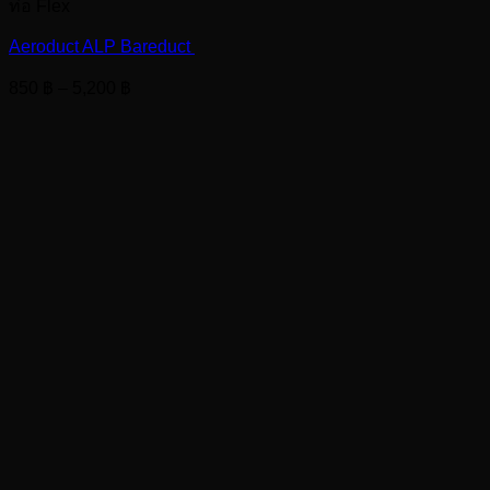
ท่อ Flex
Aeroduct ALP Bareduct
Price
850
฿
–
5,200
฿
range:
850 ฿
through
5,200 ฿