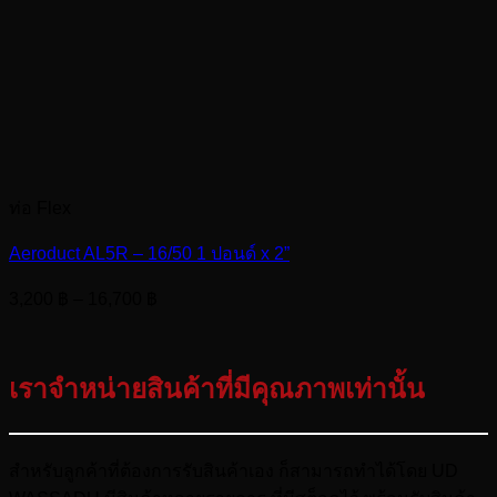
ท่อ Flex
Aeroduct AL5R – 16/50 1 ปอนด์ x 2”
Price
3,200
฿
–
16,700
฿
range:
3,200 ฿
through
เราจำหน่ายสินค้าที่มีคุณภาพเท่านั้น
16,700 ฿
สำหรับลูกค้าที่ต้องการรับสินค้าเอง ก็สามารถทำได้โดย UD