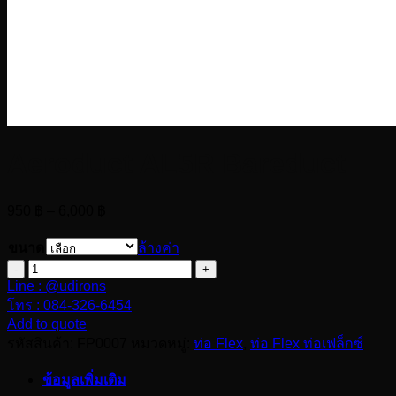
Aeroduct AL5R Bareduct
Price
950
฿
–
6,000
฿
range:
950 ฿
ขนาด
ล้างค่า
through
จำนวน
6,000 ฿
Line : @udirons
Aeroduct
AL5R
โทร : 084-326-6454
Bareduct
Add to quote
ชิ้น
รหัสสินค้า:
FP0007
หมวดหมู่:
ท่อ Flex
,
ท่อ Flex ท่อเฟล็กซ์
ข้อมูลเพิ่มเติม