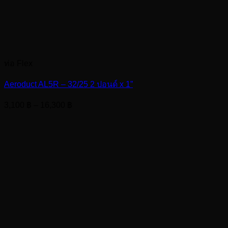
ท่อ Flex
Aeroduct AL5R – 32/25 2 ปอนด์ x 1”
Price
3,100
฿
–
16,300
฿
range:
3,100 ฿
through
16,300 ฿