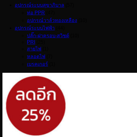
อุปกรณ์ระบบสุขาภิบาล
(57)
ท่อ PPR
(47)
อุปกรณ์วาล์วทองเหลือง
(10)
อุปกรณ์ระบบไฟฟ้า
(44)
ปลั๊ก-ฝาครอบ-สวิชต์
(10)
PRI
(25)
สายไฟ
(1)
หลอดไฟ
(7)
เบรคเกอร์
(1)