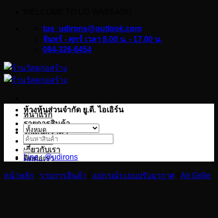
WELCOME TO UD WASSADU
ข้าม
ไป
tus_udirons@outlook.com
ยัง
จันทร์ - ศุกร์ เวลา 8.00 น. - 17.00 น.
084-326-6454
เนื้อหา
ห้างหุ้นส่วนจำกัด ยู.ดี. ไอเอิร์น
หน้าแรก
รายการสินค้า
ใบเสนอราคา
ค้นหา:
บทความ
เกี่ยวกับเรา
Line : @udirons
ติดต่อเรา
หน้าหลัก
/
รายการสินค้า
/
อุปกรณ์ระบบปรับอากาศ
/
Air Grille