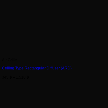
Air Grille
Ceiling Type Rectangular Diffuser (ARD)
Price
345
฿
–
1,510
฿
range:
345 ฿
through
1,510 ฿