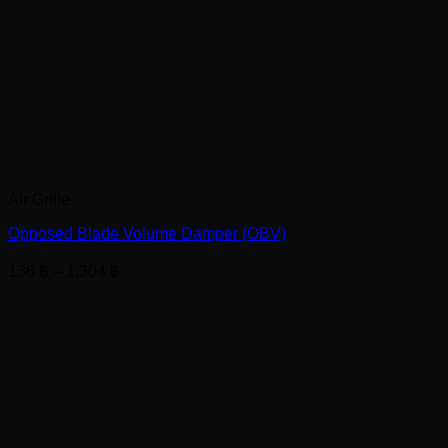
Air Grille
Opposed Blade Volume Damper (OBV)
Price
136
฿
–
1,304
฿
range:
136 ฿
through
1,304 ฿