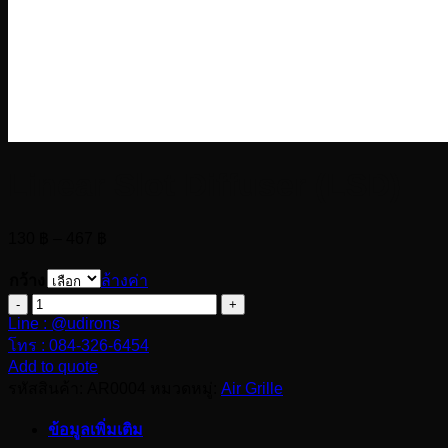
Linear Slot Diffuser (LSD)
Price
130
฿
–
467
฿
range:
130 ฿
กว้าง
ล้างค่า
through
จำนวน
467 ฿
Line : @udirons
Linear
Slot
โทร : 084-326-6454
Diffuser
Add to quote
(LSD)
รหัสสินค้า:
AR0004
หมวดหมู่:
Air Grille
ชิ้น
ข้อมูลเพิ่มเติม