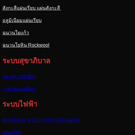
สังกะสีแผ่นเรียบ แผ่นสังกะสี
อลูมิเนียมแผ่นเรียบ
ฉนวนใยแก้ว
ฉนวนใยหิน Rockwool
ระบบสุขาภิบาล
ท่อ ppr ท่อเขียว
วาล์วทองเหลือง
ระบบไฟฟ้า
สายไฟ thw สายไฟ vct สายไฟ yazaki
หลอดไฟ