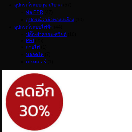
อุปกรณ์ระบบสุขาภิบาล
(57)
ท่อ PPR
(47)
อุปกรณ์วาล์วทองเหลือง
(10)
อุปกรณ์ระบบไฟฟ้า
(44)
ปลั๊ก-ฝาครอบ-สวิชต์
(10)
PRI
(25)
สายไฟ
(1)
หลอดไฟ
(7)
เบรคเกอร์
(1)