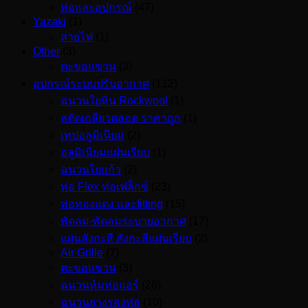
ท่อและอุปกรณ์
(47)
Yazaki
(1)
สายไฟ
(1)
Other
(3)
ตะขอแขวน
(3)
อุปกรณ์ระบบปรับอากาศ
(112)
ฉนวนใยหิน Rockwool
(1)
สตัดเกลียวตลอด ราคาถูก
(1)
เทปอลูมิเนียม
(2)
อลูมิเนียมแผ่นเรียบ
(1)
ฉนวนใยแก้ว
(2)
ท่อ Flex ท่อเฟล็กซ์
(23)
ท่อทองแดง และfitting
(15)
พัดลม-พัดลมระบายอากาศ
(17)
แผ่นสังกะสี สังกะสีแผ่นเรียบ
(2)
Air Grille
(7)
ตะขอแขวน
(3)
ฉนวนหุ้มท่อแอร์
(28)
ฉนวนยางรองท่อ
(10)