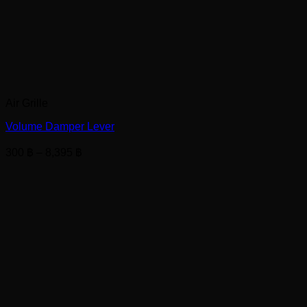
Air Grille
Volume Damper Lever
Price
300
฿
–
8,395
฿
range:
300 ฿
through
8,395 ฿