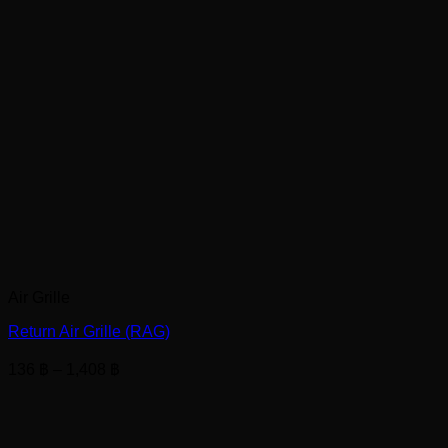
Air Grille
Return Air Grille (RAG)
Price
136
฿
–
1,408
฿
range:
136 ฿
through
1,408 ฿