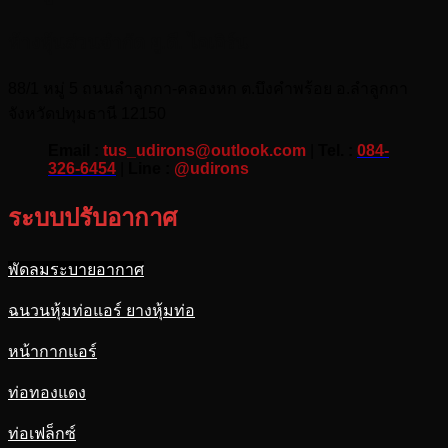
ห้างหุ้นส่วนจำกัด ยู.ดี. ไอเอิร์น
88/1 หมู่ 5 ถนนลำลูกกา-คลองหก ต.บึงคำพร้อย อ.ลำลูกกา
จังหวัดปทุมธานี 12150
Email :
tus_udirons@outlook.com
|
Tel. :
084-
326-6454
|
Line :
@udirons
ระบบปรับอากาศ
พัดลมระบายอากาศ
ฉนวนหุ้มท่อแอร์ ยางหุ้มท่อ
หน้ากากแอร์
ท่อทองแดง
ท่อเฟล็กซ์