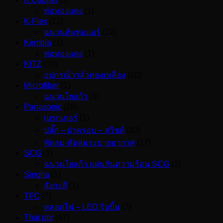
ท่อทองแดง
(1)
K-Flex
(12)
ฉนวนหุ้มท่อแอร์
(12)
Kembla
(1)
ท่อทองแดง
(1)
KITZ
(10)
อุปกรณ์วาล์วทองเหลือง
(10)
Microfiber
(1)
ฉนวนใยแก้ว
(1)
Panasonic
(28)
เบรกเกอร์
(1)
ปลั๊ก – ฝาครอบ – สวิชต์
(10)
พัดลม-พัดลมระบายอากาศ
(17)
SCG
(1)
ฉนวนใยแก้ว แผ่นกันความร้อน SCG
(1)
Singha
(1)
สังกะสี
(1)
TFC
(7)
หลอดไฟ – LED ริบบิ้น
(7)
Thai ppr
(47)