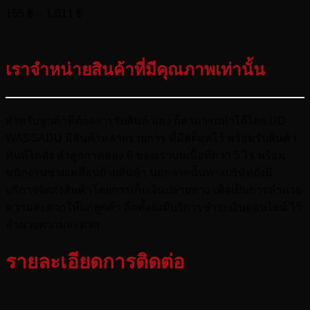
Price
155
฿
–
1,611
฿
range:
155 ฿
through
เราจำหน่ายสินค้าที่มีคุณภาพเท่านั้น
1,611 ฿
สำหรับลูกค้าที่ต้องการรับสินค้าเอง ก็สามารถทำได้โดย UD
WASSADU มีสินค้าหลายรายการ ที่มีสต็อคไว้ พร้อมรับสินค้า
ทันทีโกดัง ลำลูกกาคลอง 6 ของเราบนเนื้อที่กว่า 5 ไร่ พร้อม
พนักงานช่วยเคลื่อนย้ายสินค้า นอกจากนั้นทางบริษัทยังมี
บริการจัดส่งสินค้าโดยการเก็บเงินปลายทาง เพื่อเป็นการอำนวย
ความสะดวกให้แก่ลูกค้า อีกทั้งยังมีบริการชำระเงินออนไลน์ ไว้
อำนวยความสะดวก
รายละเอียดการติดต่อ
ที่อยู่