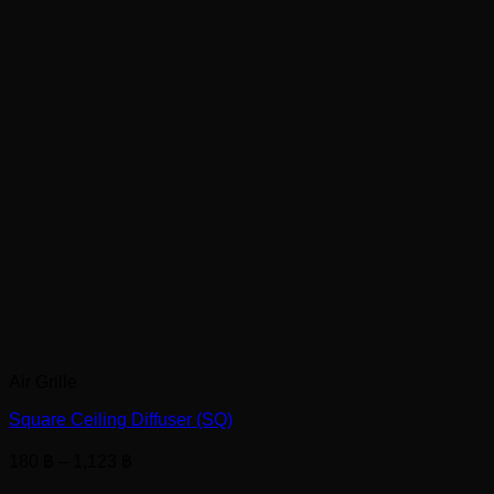
Air Grille
Square Ceiling Diffuser (SQ)
Price
180
฿
–
1,123
฿
range: