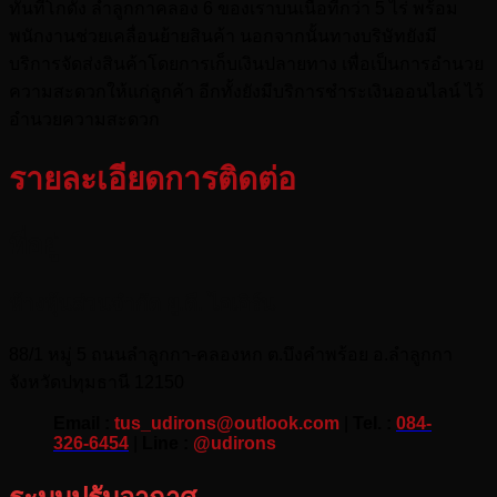
ทันทีโกดัง ลำลูกกาคลอง 6 ของเราบนเนื้อที่กว่า 5 ไร่ พร้อม
พนักงานช่วยเคลื่อนย้ายสินค้า นอกจากนั้นทางบริษัทยังมี
บริการจัดส่งสินค้าโดยการเก็บเงินปลายทาง เพื่อเป็นการอำนวย
ความสะดวกให้แก่ลูกค้า อีกทั้งยังมีบริการชำระเงินออนไลน์ ไว้
อำนวยความสะดวก
รายละเอียดการติดต่อ
ที่อยู่
ห้างหุ้นส่วนจำกัด ยู.ดี. ไอเอิร์น
88/1 หมู่ 5 ถนนลำลูกกา-คลองหก ต.บึงคำพร้อย อ.ลำลูกกา
จังหวัดปทุมธานี 12150
Email :
tus_udirons@outlook.com
|
Tel. :
084-
326-6454
|
Line :
@udirons