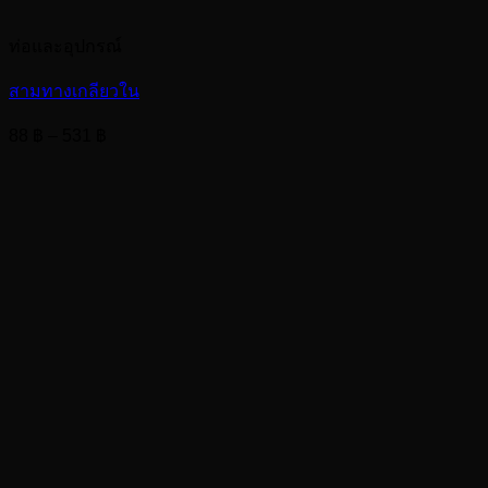
ท่อและอุปกรณ์
สามทางเกลียวใน
Price
88
฿
–
531
฿
range:
88 ฿
through
531 ฿