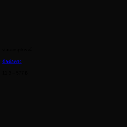
ท่อและอุปกรณ์
ข้อต่อตรง
Price
11
฿
–
577
฿
range:
11 ฿
through
577 ฿