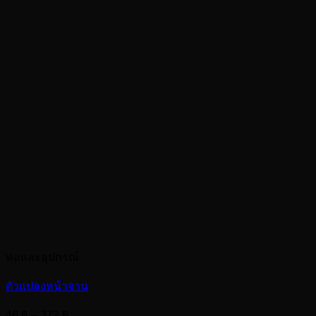
ท่อและอุปกรณ์
ตัวแปลงหน้าจาน
Price
46
฿
–
372
฿