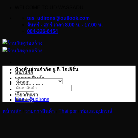
WELCOME TO UD WASSADU
ข้าม
ไป
tus_udirons@outlook.com
ยัง
จันทร์ - ศุกร์ เวลา 8.00 น. - 17.00 น.
084-326-6454
เนื้อหา
ห้างหุ้นส่วนจำกัด ยู.ดี. ไอเอิร์น
หน้าแรก
รายการสินค้า
ใบเสนอราคา
ค้นหา:
บทความ
เกี่ยวกับเรา
Line : @udirons
ติดต่อเรา
หน้าหลัก
/
รายการสินค้า
/
Thai ppr
/
ท่อและอุปกรณ์