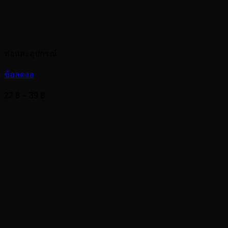
ท่อและอุปกรณ์
ข้อลดงอ
Price
22
฿
–
39
฿
range:
22 ฿
through
39 ฿