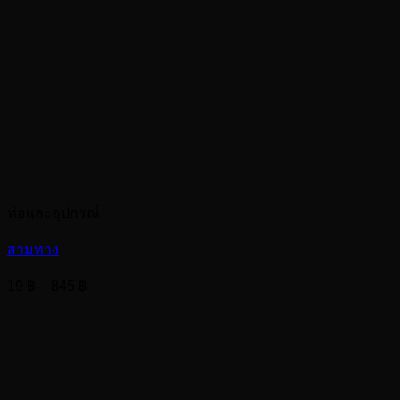
ท่อและอุปกรณ์
สามทาง
Price
19
฿
–
845
฿
range:
19 ฿
through
845 ฿