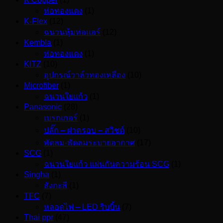
ท่อทองแดง
(1)
K-Flex
(12)
ฉนวนหุ้มท่อแอร์
(12)
Kembla
(1)
ท่อทองแดง
(1)
KITZ
(10)
อุปกรณ์วาล์วทองเหลือง
(10)
Microfiber
(1)
ฉนวนใยแก้ว
(1)
Panasonic
(28)
เบรกเกอร์
(1)
ปลั๊ก – ฝาครอบ – สวิชต์
(10)
พัดลม-พัดลมระบายอากาศ
(17)
SCG
(1)
ฉนวนใยแก้ว แผ่นกันความร้อน SCG
(1)
Singha
(1)
สังกะสี
(1)
TFC
(7)
หลอดไฟ – LED ริบบิ้น
(7)
Thai ppr
(47)