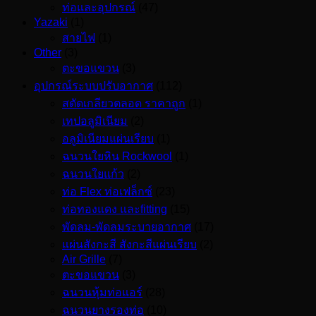
ท่อและอุปกรณ์
(47)
Yazaki
(1)
สายไฟ
(1)
Other
(3)
ตะขอแขวน
(3)
อุปกรณ์ระบบปรับอากาศ
(112)
สตัดเกลียวตลอด ราคาถูก
(1)
เทปอลูมิเนียม
(2)
อลูมิเนียมแผ่นเรียบ
(1)
ฉนวนใยหิน Rockwool
(1)
ฉนวนใยแก้ว
(2)
ท่อ Flex ท่อเฟล็กซ์
(23)
ท่อทองแดง และfitting
(15)
พัดลม-พัดลมระบายอากาศ
(17)
แผ่นสังกะสี สังกะสีแผ่นเรียบ
(2)
Air Grille
(7)
ตะขอแขวน
(3)
ฉนวนหุ้มท่อแอร์
(28)
ฉนวนยางรองท่อ
(10)