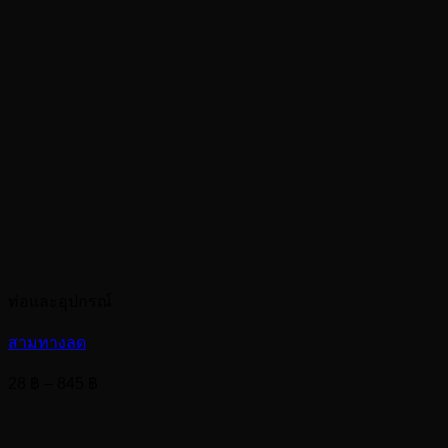
ท่อและอุปกรณ์
สามทางลด
Price
28
฿
–
845
฿
range:
28 ฿
through