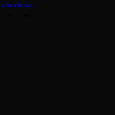
ยูเนียนเกลียวนอก
Price
200
฿
–
1,499
฿
range:
200 ฿
through
1,499 ฿