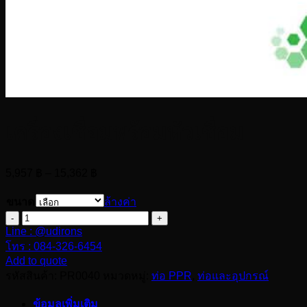
เครื่องเชื่อมพร้อมหัวเชื่อม
Price
5,957
฿
–
15,362
฿
range:
5,957 ฿
ขนาด
ล้างค่า
through
จำนวน
15,362 ฿
Line : @udirons
เครื่อง
โทร : 084-326-6454
เชื่อม
Add to quote
พร้อม
รหัสสินค้า:
PR0040
หมวดหมู่:
ท่อ PPR
,
ท่อและอุปกรณ์
หัว
ข้อมูลเพิ่มเติม
เชื่อม