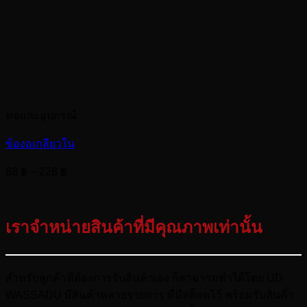
ท่อและอุปกรณ์
ข้องอเกลียวใน
Price
88
฿
–
228
฿
range:
88 ฿
through
เราจำหน่ายสินค้าที่มีคุณภาพเท่านั้น
228 ฿
สำหรับลูกค้าที่ต้องการรับสินค้าเอง ก็สามารถทำได้โดย UD
WASSADU มีสินค้าหลายรายการ ที่มีสต็อคไว้ พร้อมรับสินค้า