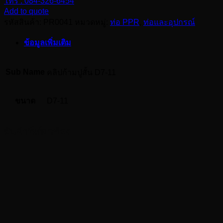
โทร : 084-326-6454
ก้ามปู
Add to quote
สั้น
รหัสสินค้า:
PR0041
หมวดหมู่:
ท่อ PPR
,
ท่อและอุปกรณ์
D7-
11
ข้อมูลเพิ่มเติม
ชิ้น
Sub Name
คลิปก้ามปูสั้น D7-11
ขนาด
D7-11
สินค้าที่เกี่ยวข้อง