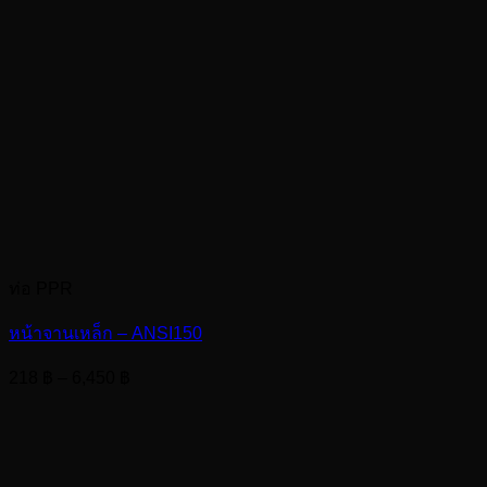
ท่อ PPR
หน้าจานเหล็ก – ANSI150
Price
218
฿
–
6,450
฿
range:
218 ฿
through
6,450 ฿