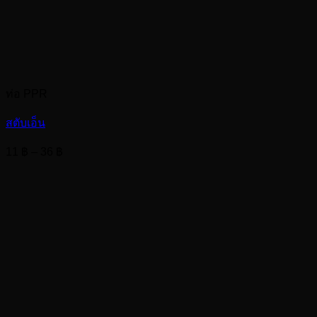
ท่อ PPR
สตับเอ็น
Price
11
฿
–
36
฿
range:
11 ฿
through
36 ฿