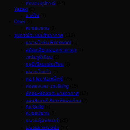
ท่อและอุปกรณ์
(47)
Yazaki
(1)
สายไฟ
(1)
Other
(3)
ตะขอแขวน
(3)
อุปกรณ์ระบบปรับอากาศ
(112)
ฉนวนใยหิน Rockwool
(1)
สตัดเกลียวตลอด ราคาถูก
(1)
เทปอลูมิเนียม
(2)
อลูมิเนียมแผ่นเรียบ
(1)
ฉนวนใยแก้ว
(2)
ท่อ Flex ท่อเฟล็กซ์
(23)
ท่อทองแดง และfitting
(15)
พัดลม-พัดลมระบายอากาศ
(17)
แผ่นสังกะสี สังกะสีแผ่นเรียบ
(2)
Air Grille
(7)
ตะขอแขวน
(3)
ฉนวนหุ้มท่อแอร์
(28)
ฉนวนยางรองท่อ
(10)