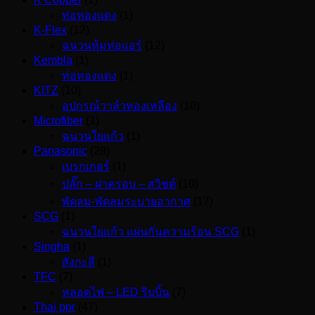
ท่อทองแดง
(1)
K-Flex
(12)
ฉนวนหุ้มท่อแอร์
(12)
Kembla
(1)
ท่อทองแดง
(1)
KITZ
(10)
อุปกรณ์วาล์วทองเหลือง
(10)
Microfiber
(1)
ฉนวนใยแก้ว
(1)
Panasonic
(28)
เบรกเกอร์
(1)
ปลั๊ก – ฝาครอบ – สวิชต์
(10)
พัดลม-พัดลมระบายอากาศ
(17)
SCG
(1)
ฉนวนใยแก้ว แผ่นกันความร้อน SCG
(1)
Singha
(1)
สังกะสี
(1)
TFC
(7)
หลอดไฟ – LED ริบบิ้น
(7)
Thai ppr
(47)