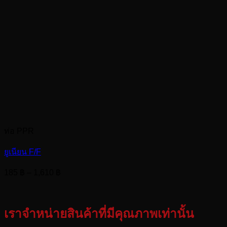
ท่อ PPR
ยูเนียน F/F
Price
185
฿
–
1,610
฿
range:
185 ฿
through
เราจำหน่ายสินค้าที่มีคุณภาพเท่านั้น
1,610 ฿