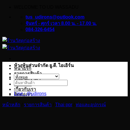
WELCOME TO UD WASSADU
ข้าม
ไป
tus_udirons@outlook.com
ยัง
จันทร์ - ศุกร์ เวลา 8.00 น. - 17.00 น.
084-326-6454
เนื้อหา
ห้างหุ้นส่วนจำกัด ยู.ดี. ไอเอิร์น
หน้าแรก
รายการสินค้า
ใบเสนอราคา
ค้นหา:
บทความ
เกี่ยวกับเรา
Line : @udirons
ติดต่อเรา
หน้าหลัก
/
รายการสินค้า
/
Thai ppr
/
ท่อและอุปกรณ์