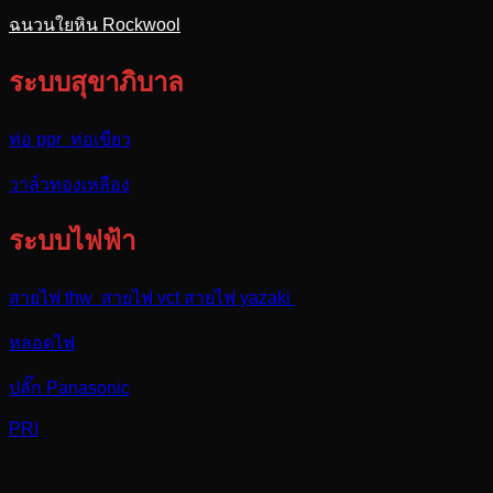
ฉนวนใยหิน Rockwool
ระบบสุขาภิบาล
ท่อ ppr ท่อเขียว
วาล์วทองเหลือง
ระบบไฟฟ้า
สายไฟ thw สายไฟ vct สายไฟ yazaki
หลอดไฟ
ปลั๊ก Panasonic
PRI