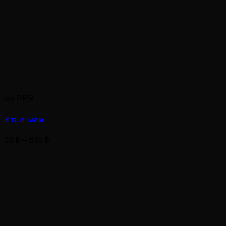
ท่อ PPR
สามทางลด
Price
28
฿
–
845
฿
range:
28 ฿
through
845 ฿