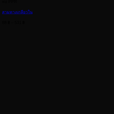
ท่อ PPR
สามทางเกลียวใน
Price
88
฿
–
531
฿
range:
88 ฿
through
531 ฿