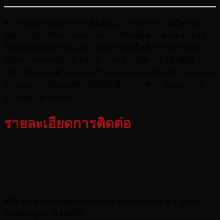
สำหรับลูกค้าที่ต้องการรับสินค้าเอง ก็สามารถทำได้โดย UD
WASSADU มีสินค้าหลายรายการ ที่มีสต็อคไว้ พร้อมรับสินค้า
ทันทีโกดัง ลำลูกกาคลอง 6 ของเราบนเนื้อที่กว่า 5 ไร่ พร้อม
พนักงานช่วยเคลื่อนย้ายสินค้า นอกจากนั้นทางบริษัทยังมี
บริการจัดส่งสินค้าโดยการเก็บเงินปลายทาง เพื่อเป็นการอำนวย
ความสะดวกให้แก่ลูกค้า อีกทั้งยังมีบริการชำระเงินออนไลน์ ไว้
อำนวยความสะดวก
รายละเอียดการติดต่อ
ที่อยู่
ห้างหุ้นส่วนจำกัด ยู.ดี. ไอเอิร์น
88/1 หมู่ 5 ถนนลำลูกกา-คลองหก ต.บึงคำพร้อย อ.ลำลูกกา
จังหวัดปทุมธานี 12150