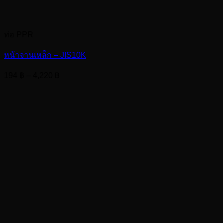
ท่อ PPR
หน้าจานเหล็ก – JIS10K
Price
194
฿
–
4,220
฿
range:
194 ฿
through
4,220 ฿