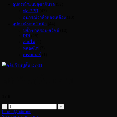
อุปกรณ์ระบบสุขาภิบาล
(57)
ท่อ PPR
(47)
อุปกรณ์วาล์วทองเหลือง
(10)
อุปกรณ์ระบบไฟฟ้า
(44)
ปลั๊ก-ฝาครอบ-สวิชต์
(10)
PRI
(25)
สายไฟ
(1)
หลอดไฟ
(7)
เบรคเกอร์
(1)
คลิปก้ามปูสั้น D7-11
17
฿
จำนวน
Line : @udirons
คลิป