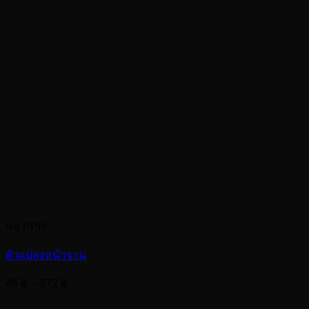
ท่อ PPR
ตัวแปลงหน้าจาน
Price
46
฿
–
372
฿
range:
46 ฿