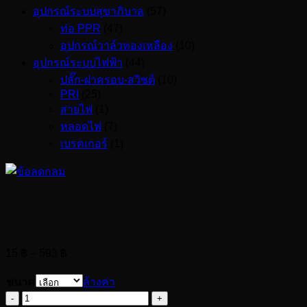
อุปกรณ์ระบบสุขาภิบาล
(57)
ท่อ PPR
(47)
อุปกรณ์วาล์วทองเหลือง
(10)
อุปกรณ์ระบบไฟฟ้า
(44)
ปลั๊ก-ฝาครอบ-สวิชต์
(10)
PRI
(25)
สายไฟ
(1)
หลอดไฟ
(7)
เบรคเกอร์
(1)
ข้อลดกลม
Price
15
฿
–
593
฿
range:
15 ฿
ขนาด
ล้างค่า
through
จำนวน
593 ฿