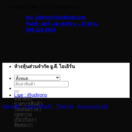
WELCOME TO UD WASSADU
ข้าม
ไป
tus_udirons@outlook.com
ยัง
จันทร์ - ศุกร์ เวลา 8.00 น. - 17.00 น.
084-326-6454
เนื้อหา
ห้างหุ้นส่วนจำกัด ยู.ดี. ไอเอิร์น
ค้นหา:
Line : @udirons
หน้าแรก
รายการสินค้า
หน้าหลัก
/
รายการสินค้า
/
Thai ppr
/
ท่อและอุปกรณ์
ใบเสนอราคา
บทความ
เกี่ยวกับเรา
ติดต่อเรา