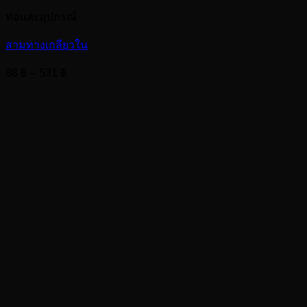
ท่อและอุปกรณ์
สามทางเกลียวใน
Price
88
฿
–
531
฿
range:
88 ฿
through
531 ฿