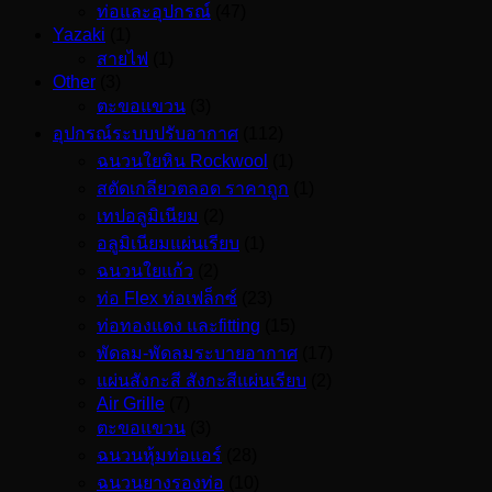
ท่อและอุปกรณ์
(47)
Yazaki
(1)
สายไฟ
(1)
Other
(3)
ตะขอแขวน
(3)
อุปกรณ์ระบบปรับอากาศ
(112)
ฉนวนใยหิน Rockwool
(1)
สตัดเกลียวตลอด ราคาถูก
(1)
เทปอลูมิเนียม
(2)
อลูมิเนียมแผ่นเรียบ
(1)
ฉนวนใยแก้ว
(2)
ท่อ Flex ท่อเฟล็กซ์
(23)
ท่อทองแดง และfitting
(15)
พัดลม-พัดลมระบายอากาศ
(17)
แผ่นสังกะสี สังกะสีแผ่นเรียบ
(2)
Air Grille
(7)
ตะขอแขวน
(3)
ฉนวนหุ้มท่อแอร์
(28)
ฉนวนยางรองท่อ
(10)