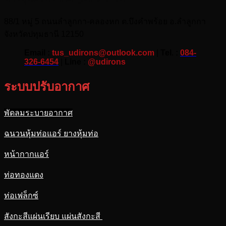
88/1 หมู่ 5 ถนนลำลูกกา-คลองหก ต.บึงคำพร้อย อ.ลำลูกกา
จังหวัดปทุมธานี 12150
Email :
tus_udirons@outlook.com
|
Tel. :
084-
326-6454
|
Line :
@udirons
ระบบปรับอากาศ
พัดลมระบายอากาศ
ฉนวนหุ้มท่อแอร์ ยางหุ้มท่อ
หน้ากากแอร์
ท่อทองแดง
ท่อเฟล็กซ์
สังกะสีแผ่นเรียบ แผ่นสังกะสี