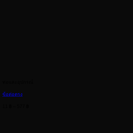
ท่อและอุปกรณ์
ข้อต่อตรง
Price
11
฿
–
577
฿
range:
11 ฿
through
577 ฿