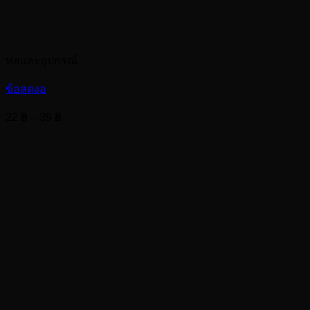
ท่อและอุปกรณ์
ข้อลดงอ
Price
22
฿
–
39
฿
range:
22 ฿
through
39 ฿