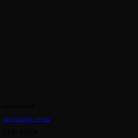
ท่อและอุปกรณ์
หน้าจานเหล็ก – PN16
Price
218
฿
–
6,320
฿
range: