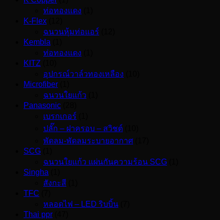
ท่อทองแดง
(1)
K-Flex
(12)
ฉนวนหุ้มท่อแอร์
(12)
Kembla
(1)
ท่อทองแดง
(1)
KITZ
(10)
อุปกรณ์วาล์วทองเหลือง
(10)
Microfiber
(1)
ฉนวนใยแก้ว
(1)
Panasonic
(28)
เบรกเกอร์
(1)
ปลั๊ก – ฝาครอบ – สวิชต์
(10)
พัดลม-พัดลมระบายอากาศ
(17)
SCG
(1)
ฉนวนใยแก้ว แผ่นกันความร้อน SCG
(1)
Singha
(1)
สังกะสี
(1)
TFC
(7)
หลอดไฟ – LED ริบบิ้น
(7)
Thai ppr
(47)