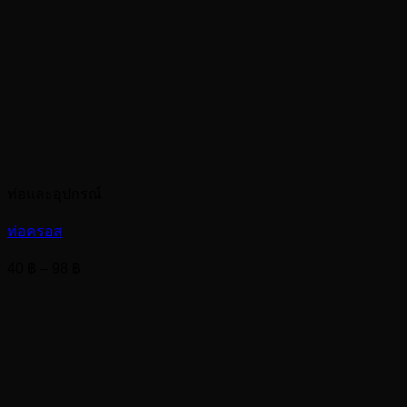
ท่อและอุปกรณ์
ท่อครอส
Price
40
฿
–
98
฿
range:
40 ฿
through
98 ฿