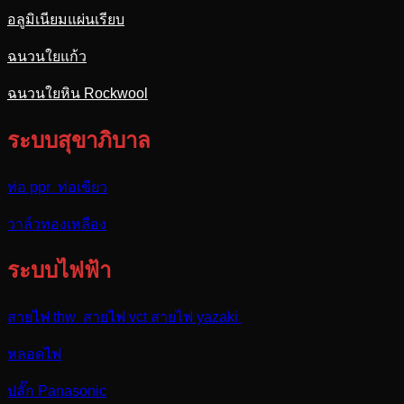
อลูมิเนียมแผ่นเรียบ
ฉนวนใยแก้ว
ฉนวนใยหิน Rockwool
ระบบสุขาภิบาล
ท่อ ppr ท่อเขียว
วาล์วทองเหลือง
ระบบไฟฟ้า
สายไฟ thw สายไฟ vct สายไฟ yazaki
หลอดไฟ
ปลั๊ก Panasonic