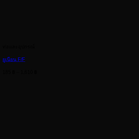
ท่อและอุปกรณ์
ยูเนียน F/F
Price
185
฿
–
1,610
฿
range:
185 ฿
through
1,610 ฿