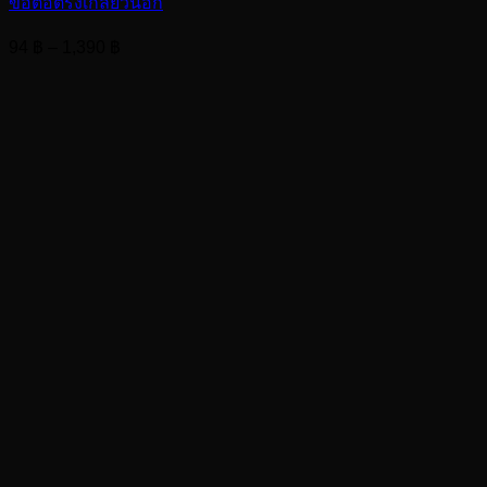
ข้อต่อตรงเกลียวนอก
Price
94
฿
–
1,390
฿
range:
94 ฿
through
1,390 ฿