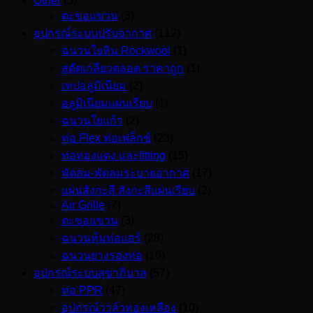
Other
(3)
ตะขอแขวน
(3)
อุปกรณ์ระบบปรับอากาศ
(112)
ฉนวนใยหิน Rockwool
(1)
สตัดเกลียวตลอด ราคาถูก
(1)
เทปอลูมิเนียม
(2)
อลูมิเนียมแผ่นเรียบ
(1)
ฉนวนใยแก้ว
(2)
ท่อ Flex ท่อเฟล็กซ์
(23)
ท่อทองแดง และfitting
(15)
พัดลม-พัดลมระบายอากาศ
(17)
แผ่นสังกะสี สังกะสีแผ่นเรียบ
(2)
Air Grille
(7)
ตะขอแขวน
(3)
ฉนวนหุ้มท่อแอร์
(28)
ฉนวนยางรองท่อ
(10)
อุปกรณ์ระบบสุขาภิบาล
(57)
ท่อ PPR
(47)
อุปกรณ์วาล์วทองเหลือง
(10)