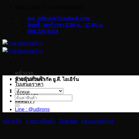
WELCOME TO UD WASSADU
ข้าม
ไป
tus_udirons@outlook.com
ยัง
จันทร์ - ศุกร์ เวลา 8.00 น. - 17.00 น.
084-326-6454
เนื้อหา
หน้าแรก
รายการสินค้า
ห้างหุ้นส่วนจำกัด ยู.ดี. ไอเอิร์น
ใบเสนอราคา
บทความ
เกี่ยวกับเรา
ค้นหา:
ติดต่อเรา
Line : @udirons
หน้าหลัก
/
รายการสินค้า
/
Thai ppr
/
ท่อและอุปกรณ์