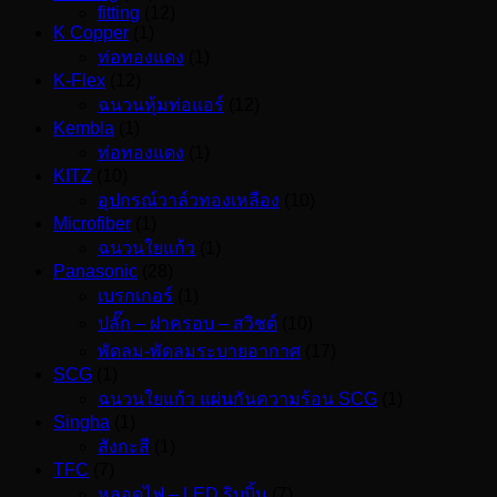
fitting
(12)
K Copper
(1)
ท่อทองแดง
(1)
K-Flex
(12)
ฉนวนหุ้มท่อแอร์
(12)
Kembla
(1)
ท่อทองแดง
(1)
KITZ
(10)
อุปกรณ์วาล์วทองเหลือง
(10)
Microfiber
(1)
ฉนวนใยแก้ว
(1)
Panasonic
(28)
เบรกเกอร์
(1)
ปลั๊ก – ฝาครอบ – สวิชต์
(10)
พัดลม-พัดลมระบายอากาศ
(17)
SCG
(1)
ฉนวนใยแก้ว แผ่นกันความร้อน SCG
(1)
Singha
(1)
สังกะสี
(1)
TFC
(7)
หลอดไฟ – LED ริบบิ้น
(7)