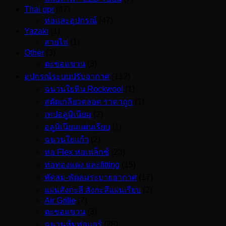
Thai ppr
(47)
ท่อและอุปกรณ์
(47)
Yazaki
(1)
สายไฟ
(1)
Other
(3)
ตะขอแขวน
(3)
อุปกรณ์ระบบปรับอากาศ
(112)
ฉนวนใยหิน Rockwool
(1)
สตัดเกลียวตลอด ราคาถูก
(1)
เทปอลูมิเนียม
(2)
อลูมิเนียมแผ่นเรียบ
(1)
ฉนวนใยแก้ว
(2)
ท่อ Flex ท่อเฟล็กซ์
(23)
ท่อทองแดง และfitting
(15)
พัดลม-พัดลมระบายอากาศ
(17)
แผ่นสังกะสี สังกะสีแผ่นเรียบ
(2)
Air Grille
(7)
ตะขอแขวน
(3)
ฉนวนหุ้มท่อแอร์
(28)