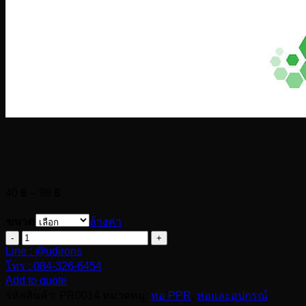
ท่อครอส
Price
40
฿
–
98
฿
range:
40 ฿
ขนาด
ล้างค่า
through
จำนวน
98 ฿
Line : @udirons
ท่อ
โทร : 084-326-6454
ครอส
Add to quote
ชิ้น
รหัสสินค้า:
PR0014
หมวดหมู่:
ท่อ PPR
,
ท่อและอุปกรณ์