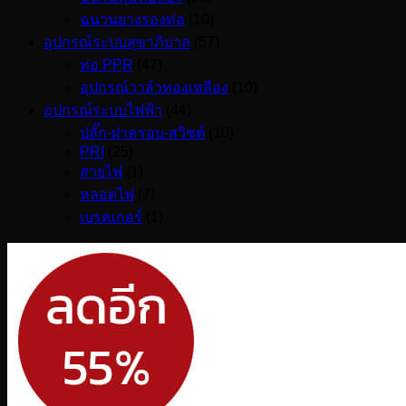
ฉนวนยางรองท่อ
(10)
อุปกรณ์ระบบสุขาภิบาล
(57)
ท่อ PPR
(47)
อุปกรณ์วาล์วทองเหลือง
(10)
อุปกรณ์ระบบไฟฟ้า
(44)
ปลั๊ก-ฝาครอบ-สวิชต์
(10)
PRI
(25)
สายไฟ
(1)
หลอดไฟ
(7)
เบรคเกอร์
(1)