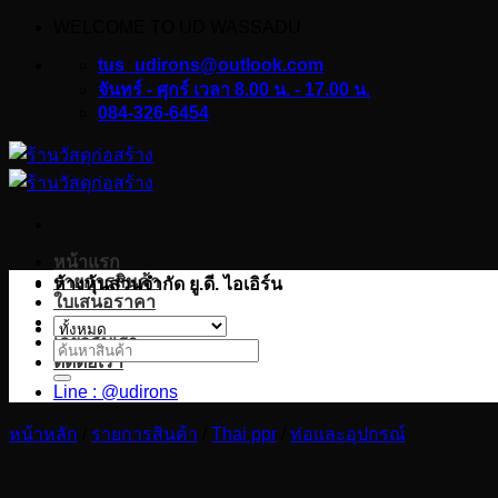
WELCOME TO UD WASSADU
ข้าม
ไป
tus_udirons@outlook.com
ยัง
จันทร์ - ศุกร์ เวลา 8.00 น. - 17.00 น.
084-326-6454
เนื้อหา
หน้าแรก
รายการสินค้า
ห้างหุ้นส่วนจำกัด ยู.ดี. ไอเอิร์น
ใบเสนอราคา
บทความ
เกี่ยวกับเรา
ค้นหา:
ติดต่อเรา
Line : @udirons
หน้าหลัก
/
รายการสินค้า
/
Thai ppr
/
ท่อและอุปกรณ์