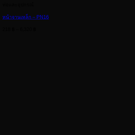
ท่อและอุปกรณ์
หน้าจานเหล็ก – PN16
Price
218
฿
–
6,320
฿
range:
218 ฿
through
6,320 ฿