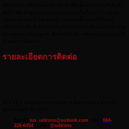
WASSADU มีสินค้าหลายรายการ ที่มีสต็อคไว้ พร้อมรับสินค้า
ทันทีโกดัง ลำลูกกาคลอง 6 ของเราบนเนื้อที่กว่า 5 ไร่ พร้อม
พนักงานช่วยเคลื่อนย้ายสินค้า นอกจากนั้นทางบริษัทยังมี
บริการจัดส่งสินค้าโดยการเก็บเงินปลายทาง เพื่อเป็นการอำนวย
ความสะดวกให้แก่ลูกค้า อีกทั้งยังมีบริการชำระเงินออนไลน์ ไว้
อำนวยความสะดวก
รายละเอียดการติดต่อ
ที่อยู่
ห้างหุ้นส่วนจำกัด ยู.ดี. ไอเอิร์น
88/1 หมู่ 5 ถนนลำลูกกา-คลองหก ต.บึงคำพร้อย อ.ลำลูกกา
จังหวัดปทุมธานี 12150
Email :
tus_udirons@outlook.com
|
Tel. :
084-
326-6454
|
Line :
@udirons