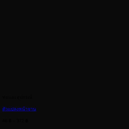
ท่อและอุปกรณ์
ตัวแปลงหน้าจาน
Price
46
฿
–
372
฿
range: