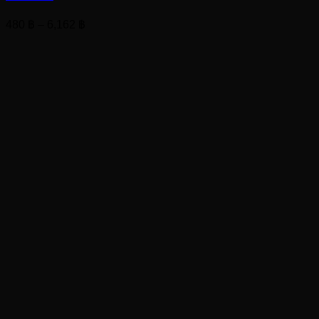
Price
480
฿
–
6,162
฿
range:
480 ฿
through
6,162 ฿