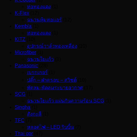
ท่อทองแดง
(1)
K-Flex
(12)
ฉนวนหุ้มท่อแอร์
(12)
Kembla
(1)
ท่อทองแดง
(1)
KITZ
(10)
อุปกรณ์วาล์วทองเหลือง
(10)
Microfiber
(1)
ฉนวนใยแก้ว
(1)
Panasonic
(28)
เบรกเกอร์
(1)
ปลั๊ก – ฝาครอบ – สวิชต์
(10)
พัดลม-พัดลมระบายอากาศ
(17)
SCG
(1)
ฉนวนใยแก้ว แผ่นกันความร้อน SCG
(1)
Singha
(1)
สังกะสี
(1)
TFC
(7)
หลอดไฟ – LED ริบบิ้น
(7)
Thai ppr
(47)