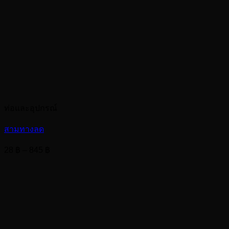
ท่อและอุปกรณ์
สามทางลด
Price
28
฿
–
845
฿
range:
28 ฿
through
845 ฿