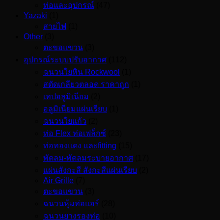
ท่อและอุปกรณ์
(47)
Yazaki
(1)
สายไฟ
(1)
Other
(3)
ตะขอแขวน
(3)
อุปกรณ์ระบบปรับอากาศ
(112)
ฉนวนใยหิน Rockwool
(1)
สตัดเกลียวตลอด ราคาถูก
(1)
เทปอลูมิเนียม
(2)
อลูมิเนียมแผ่นเรียบ
(1)
ฉนวนใยแก้ว
(2)
ท่อ Flex ท่อเฟล็กซ์
(23)
ท่อทองแดง และfitting
(15)
พัดลม-พัดลมระบายอากาศ
(17)
แผ่นสังกะสี สังกะสีแผ่นเรียบ
(2)
Air Grille
(7)
ตะขอแขวน
(3)
ฉนวนหุ้มท่อแอร์
(28)
ฉนวนยางรองท่อ
(10)