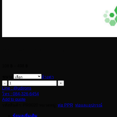
สามทางเกลียวนอก
Price
108
฿
–
498
฿
range:
108 ฿
ขนาด
ล้างค่า
through
จำนวน
498 ฿
Line : @udirons
สาม
โทร : 084-326-6454
ทาง
Add to quote
เกลียว
รหัสสินค้า:
PR0020
หมวดหมู่:
ท่อ PPR
,
ท่อและอุปกรณ์
นอก
ข้อมูลเพิ่มเติม
ชิ้น