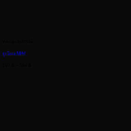
ท่อและอุปกรณ์
ยูเนียน M/M
Price
197
฿
–
584
฿
range:
197 ฿
through
584 ฿