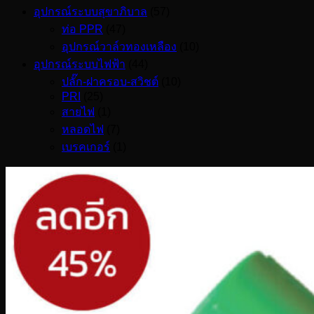
อุปกรณ์ระบบสุขาภิบาล
(57)
ท่อ PPR
(47)
อุปกรณ์วาล์วทองเหลือง
(10)
อุปกรณ์ระบบไฟฟ้า
(44)
ปลั๊ก-ฝาครอบ-สวิชต์
(10)
PRI
(25)
สายไฟ
(1)
หลอดไฟ
(7)
เบรคเกอร์
(1)