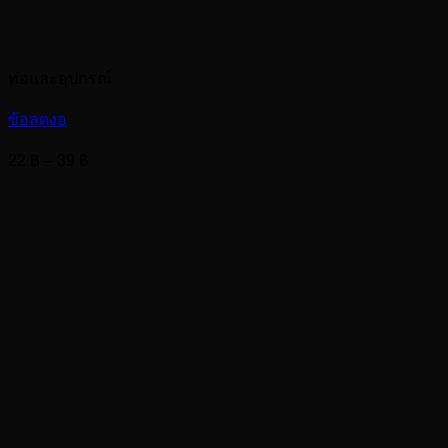
ท่อและอุปกรณ์
ข้อลดงอ
Price
22
฿
–
39
฿
range:
22 ฿
through
39 ฿