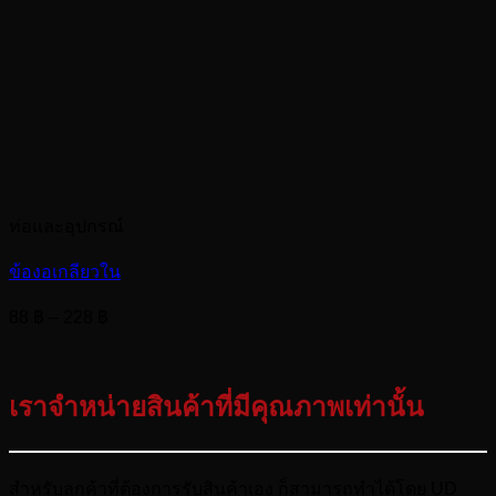
ท่อและอุปกรณ์
ข้องอเกลียวใน
Price
88
฿
–
228
฿
range:
88 ฿
through
เราจำหน่ายสินค้าที่มีคุณภาพเท่านั้น
228 ฿
สำหรับลูกค้าที่ต้องการรับสินค้าเอง ก็สามารถทำได้โดย UD