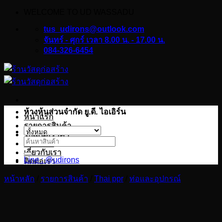
WELCOME TO UD WASSADU
ข้าม
ไป
tus_udirons@outlook.com
ยัง
จันทร์ - ศุกร์ เวลา 8.00 น. - 17.00 น.
084-326-6454
เนื้อหา
ห้างหุ้นส่วนจำกัด ยู.ดี. ไอเอิร์น
หน้าแรก
รายการสินค้า
ใบเสนอราคา
ค้นหา:
บทความ
เกี่ยวกับเรา
Line : @udirons
ติดต่อเรา
หน้าหลัก
/
รายการสินค้า
/
Thai ppr
/
ท่อและอุปกรณ์