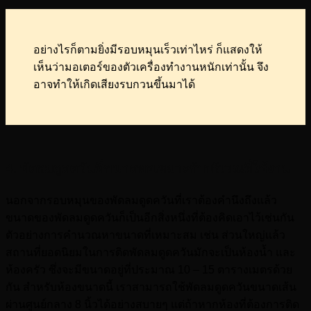
อย่างไรก็ตามยิ่งมีรอบหมุนเร็วเท่าไหร่ ก็แสดงให้
เห็นว่ามอเตอร์ของตัวเครื่องทำงานหนักเท่านั้น จึง
อาจทำให้เกิดเสียงรบกวนขึ้นมาได้
4. พัดลมดูดควันที่ขนาดพอเหมาะกับบริเวณที่ใช้งาน
นอกจากรอบหมุนของพัดลมดูดควันที่เราต้องคำนึงถึงแล้ว
ขนาดของพัดลมดูดควันก็เป็นอีกสิ่งหนึ่งที่ต้องคิดเอาไว้เช่นกัน
ตัวอย่างการคำนวณหาขนาดที่เหมาะสม เช่น ส่วนใหญ่แล้ว
สถานที่ยอดนิยมในการติดพัดลมดูดควันมักจะเป็นห้องน้ำ และ
ห้องครัว ซึ่งจะมีขนาดอยู่ที่ประมาณ 10 – 15 ตารางเมตรด้วย
กัน สำหรับห้องขนาดนี้ เราสามารถใช้พัดลมดูดควันขนาดเส้น
ผ่านศูนย์กลาง 8 นิ้วได้อย่างสบายๆ แต่ถ้าหากห้องที่ต้องการติด