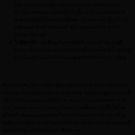
แข็ง และความเหนียวแตกต่างจากพลาสติกธรรมดา
ทำให้คงทนต่อแรงเสียดสีที่เกิดขึ้น ทำความสะอาดง่าย
สามารถอยู่ได้ในอุณหภูมิตั้งแต่ -20 องศาเซลเซียสถึง 80
องศาเซลเซียสด้วยกันแต่ถ้ามีแรงกระแทกก็สามารถ
แตกหักได้ง่ายๆ
ใบพัดเหล็ก :
ข้อดีของใบพัดชนิดนี้แน่นอนว่าต้องอยู่ที่
ความแข็งแรง และคงทนกว่าแบบอื่นๆ แต่ก็จะมีน้ำหนักสูง
ส่วนใหญ่มักจะผลิตกับพัดลมดูดควันขนาดกลาง – ใหญ่
3. ความเร็วรอบการหมุนของพัดลมดูดควัน
อีกส่วนสำคัญในการเลือกพัดลมดูดควันนั่นก็ คือความเร็วรอบ
การหมุน โดยปกติแล้วความเร็วมาตรฐานที่พัดลมดูดควันควรมี
ก็คือ 1,500 รอบต่อนาทีขึ้นไป ตัวความเร็วรอบมีผลต่อการใช้
งานโดยตรง เพราะการหมุนเวียนอากาศนั้น จะเกิดขึ้นได้ก็ต่อ
เมื่อตัวใบพัดหมุนอย่างรวดเร็ว การถ่ายเทอากาศต่างๆ เปรียบ
เหมือนการดูดอากาศจากภายในไปสู่ภายนอก หากมีรอบหมุนที่
น้อยก็จะใช้งานได้ไม่เต็มประสิทธิภาพ