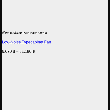
พัดลม-พัดลมระบายอากาศ
Low-Noise Typecabinet Fan
Price
6,670
฿
–
81,180
฿
range:
6,670 ฿
through
81,180 ฿