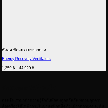
พัดลม-พัดลมระบายอากาศ
Energy Recovery Ventilators
Price
1,250
฿
–
44,920
฿
range:
1,250 ฿
through
พัดลมดูดควันคืออะไร
44,920 ฿
ก่อนอื่นเรามาทำความรู้จักกับพัดลมดูดควันกัน พัดลมดูดควัน
คือเครื่องใช้ไฟฟ้าภายในบ้านชนิดหนึ่ง ถึงแม้ว่าหลายคนจะคุ้น