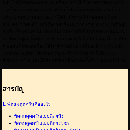
อย่างไรก็ตามระบบอากาศ หรือการคำนึงถึงการถ่ายเทอากาศ
ภายในบ้าน ก็เป็นสิ่งสำคัญที่ข้ามไปไม่ได้เลยทีเดียว ถึงแม้ว่า
แต่ละบ้านจะถูกออกแบบมาให้มีหน้าต่าง ไว้คอยหมุนเวียน
ถ่ายเทอากาศแล้ว แต่ก็ต้องอย่าลืมเลยว่าการทำอาหารในที่อยู่
อาศัย เรื่องของควัน และกลิ่นเป็นอะไรที่เลี่ยงยากจริงๆ แน่นอน
ว่า พัดลมดูดควันที่เราจะพาทุกคนมารู้จักในวันนี้ เรียกได้ว่าเป็น
ตัวเอกหนึ่งของเครื่องใช้ไฟฟ้าภายในบ้านที่ต้องมี ว่าแล้วเราก็
มาทำความรู้จักไปพร้อมๆ กันเลยดีกว่าว่าเจ้าสิ่งนี้คืออะไร
สำคัญอย่างไร และมีวิธีการเลือกซื้อมาติดตั้งใช้งานแบบใดบ้าง
สารบัญ
1. พัดลมดูดควันคืออะไร
พัดลมดูดควันแบบติดผนัง
พัดลมดูดควันแบบติดกระจก