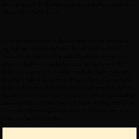
มีขนาดใหญ่กว่านี้ ก็ยังมีพัดลมดูดควันขนาดเส้นผ่านศูนย์กลาง
10 และ 12 นิ้วให้ได้เลือกใช้
5. จะต้องเป็นพัดลมดูดควันที่ได้รับมาตรฐานสากล
ด้านการผลิตพัดลมดูดควันนั้นก็มีมาตรฐานทางสากลกำหนดไว้
อยู่ ทั้งด้านความปลอดภัยในการใช้งาน ก็ควรที่จะผ่านการ
รับรองจากสำนักงานมาตรฐานผลิตภัณฑ์อุตสาหกรรม (มอก.)
ด้านการผลิตที่โรงงานผู้ผลิตนั้นควรจะได้รับมาตรฐาน ISO
9001 และ มาตรฐาน ISO 14001 รวมถึงต้องไม่มีสารต้องห้าม
อันตราย 6 ชนิด ตามมาตรฐาน ที่ว่าด้วยเรื่องการใช้สารที่เป็น
อันตราย ในอุปกรณ์เครื่องใช้ไฟฟ้าและอิเล็กทรอนิกส์ (RoHs)
คือ ตะกั่ว, ปรอท, แคดเมียม, โครเมียม-6, โพลิโบรมิเนทไบฟินิล
และโพลิโบรมิเนทไดฟินิลอีเทอร์ ทั้งนี้สิ่งสำคัญที่ไม่เป็นรองใคร
ในการเลือกซื้อพัดลมดูดควันนั่นก็คือ บริการหลังการขาย และ
ระยะเวลาในการรับประกัน