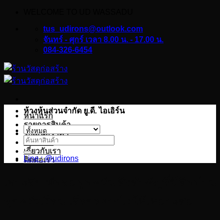
WELCOME TO UD WASSADU
ข้าม
ไป
tus_udirons@outlook.com
ยัง
จันทร์ - ศุกร์ เวลา 8.00 น. - 17.00 น.
084-326-6454
เนื้อหา
ห้างหุ้นส่วนจำกัด ยู.ดี. ไอเอิร์น
หน้าแรก
รายการสินค้า
ใบเสนอราคา
ค้นหา:
บทความ
เกี่ยวกับเรา
Line : @udirons
ติดต่อเรา
เจาะลึก พัดลมดูดควัน สิ่งสำคัญที่มีติดบ้าน
ทุกครัวเรือน เลือกอย่างไรให้เหมาะสม