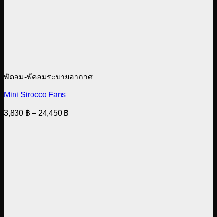
พัดลม-พัดลมระบายอากาศ
Mini Sirocco Fans
Price
3,830
฿
–
24,450
฿
range:
3,830 ฿
through
24,450 ฿