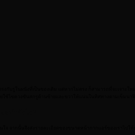
รงกับรูในผนังที่เป็นของเดิม แต่หากไม่ตรง ก็สามารถที่จะเจาะใหม่ได
น โดยใช้ไขควงขันสกรูด้านซ้ายและขวาให้แน่นในทิศทางตามเข็มนาฬ
รจะทำยังไง?
สนใจ จากนั้นจึงส่งรายละเอียดของขนาดหน้ากากแอร์ของเราไปให้กับท