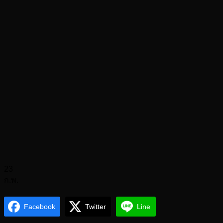
23
ก.พ.
Facebook
Twitter
Line