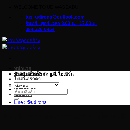
WELCOME TO UD WASSADU
ข้าม
ไป
tus_udirons@outlook.com
ยัง
จันทร์ - ศุกร์ เวลา 8.00 น. - 17.00 น.
084-326-6454
เนื้อหา
หน้าแรก
รายการสินค้า
ห้างหุ้นส่วนจำกัด ยู.ดี. ไอเอิร์น
ใบเสนอราคา
บทความ
เกี่ยวกับเรา
ค้นหา:
ติดต่อเรา
Line : @udirons
เรียนรู้การ ถอดหน้ากากแอร์ ทุกขั้นตอนตั้ง