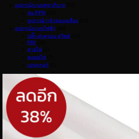
อุปกรณ์ระบบสุขาภิบาล
(57)
ท่อ PPR
(47)
อุปกรณ์วาล์วทองเหลือง
(10)
อุปกรณ์ระบบไฟฟ้า
(44)
ปลั๊ก-ฝาครอบ-สวิชต์
(10)
PRI
(25)
สายไฟ
(1)
หลอดไฟ
(7)
เบรคเกอร์
(1)