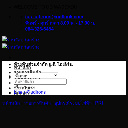
WELCOME TO UD WASSADU
ข้าม
ไป
tus_udirons@outlook.com
ยัง
จันทร์ - ศุกร์ เวลา 8.00 น. - 17.00 น.
084-326-6454
เนื้อหา
ห้างหุ้นส่วนจำกัด ยู.ดี. ไอเอิร์น
หน้าแรก
รายการสินค้า
ใบเสนอราคา
ค้นหา:
บทความ
เกี่ยวกับเรา
Line : @udirons
ติดต่อเรา
หน้าหลัก
/
รายการสินค้า
/
อุปกรณ์ระบบไฟฟ้า
/
PRI