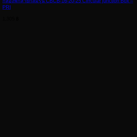
กล่องพักสายกลมรุ่น CBCB-16-20-25 Cirrcular junction Box –
PRI
1,305
฿