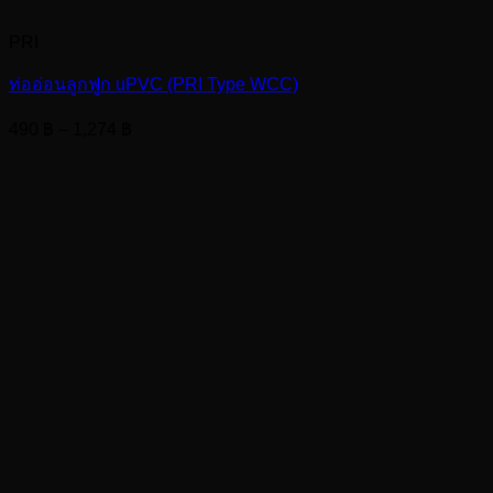
PRI
ท่ออ่อนลูกฟูก uPVC (PRI Type WCC)
Price
490
฿
–
1,274
฿
range:
490 ฿
through
1,274 ฿