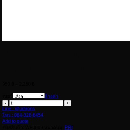
ท่อร้อยสายไฟ uPVC ชนิดหนา
Rigid uPVC Conduit – PRI
Price
950
฿
–
2,250
฿
range:
950 ฿
เบอร์
ล้างค่า
through
จำนวน
2,250 ฿
Line : @udirons
ท่อ
โทร : 084-326-6454
ร้อย
Add to quote
สาย
รหัสสินค้า:
WF0009
หมวดหมู่:
PRI