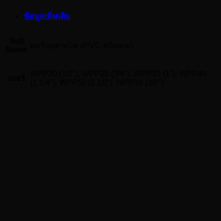
ไฟ
uPVC
ข้อมูลเพิ่มเติม
ชนิด
หนา
Sub
ท่อร้อยสายไฟ uPVC ชนิดหนา
Rigid
Name
uPVC
Conduit
WPP20 (1/2"), WPP25 (3/4"), WPP32 (1"), WPP40
-
เบอร์
(1.1/4"), WPP50 (1.1/2'), WPP16 (3/8")
PRI
ชิ้น
สินค้าที่เกี่ยวข้อง