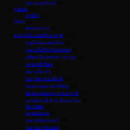
ท่อและอุปกรณ์
(47)
Yazaki
(1)
สายไฟ
(1)
Other
(3)
ตะขอแขวน
(3)
อุปกรณ์ระบบปรับอากาศ
(112)
อลูมิเนียมแผ่นเรียบ
(1)
ฉนวนใยหิน Rockwool
(1)
สตัดเกลียวตลอด ราคาถูก
(1)
เทปอลูมิเนียม
(2)
ฉนวนใยแก้ว
(2)
ท่อ Flex ท่อเฟล็กซ์
(23)
ท่อทองแดง และfitting
(15)
พัดลม-พัดลมระบายอากาศ
(17)
แผ่นสังกะสี สังกะสีแผ่นเรียบ
(2)
Air Grille
(7)
ตะขอแขวน
(3)
ฉนวนหุ้มท่อแอร์
(28)
ฉนวนยางรองท่อ
(10)