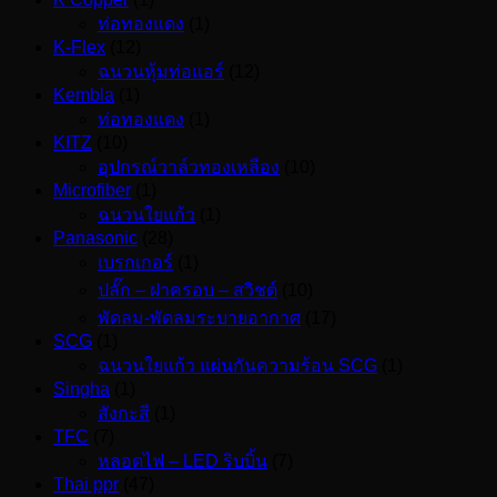
ท่อทองแดง
(1)
K-Flex
(12)
ฉนวนหุ้มท่อแอร์
(12)
Kembla
(1)
ท่อทองแดง
(1)
KITZ
(10)
อุปกรณ์วาล์วทองเหลือง
(10)
Microfiber
(1)
ฉนวนใยแก้ว
(1)
Panasonic
(28)
เบรกเกอร์
(1)
ปลั๊ก – ฝาครอบ – สวิชต์
(10)
พัดลม-พัดลมระบายอากาศ
(17)
SCG
(1)
ฉนวนใยแก้ว แผ่นกันความร้อน SCG
(1)
Singha
(1)
สังกะสี
(1)
TFC
(7)
หลอดไฟ – LED ริบบิ้น
(7)
Thai ppr
(47)