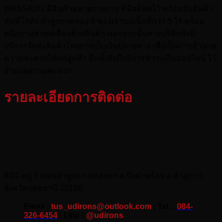
WASSADU มีสินค้าหลายรายการ ที่มีสต็อคไว้ พร้อมรับสินค้า
ทันทีโกดัง ลำลูกกาคลอง 6 ของเราบนเนื้อที่กว่า 5 ไร่ พร้อม
พนักงานช่วยเคลื่อนย้ายสินค้า นอกจากนั้นทางบริษัทยังมี
บริการจัดส่งสินค้าโดยการเก็บเงินปลายทาง เพื่อเป็นการอำนวย
ความสะดวกให้แก่ลูกค้า อีกทั้งยังมีบริการชำระเงินออนไลน์ ไว้
อำนวยความสะดวก
รายละเอียดการติดต่อ
ที่อยู่
ห้างหุ้นส่วนจำกัด ยู.ดี. ไอเอิร์น
88/1 หมู่ 5 ถนนลำลูกกา-คลองหก ต.บึงคำพร้อย อ.ลำลูกกา
จังหวัดปทุมธานี 12150
Email :
tus_udirons@outlook.com
|
Tel. :
084-
326-6454
|
Line :
@udirons