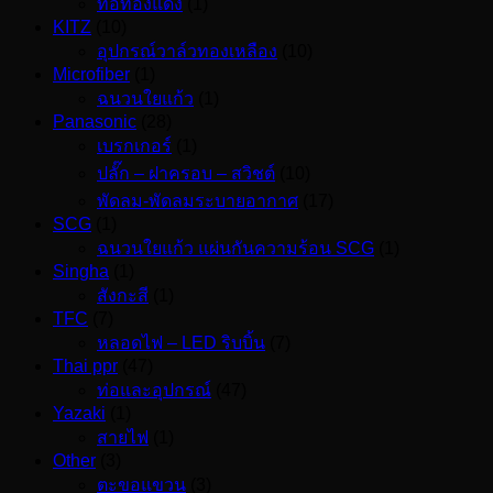
ท่อทองแดง
(1)
KITZ
(10)
อุปกรณ์วาล์วทองเหลือง
(10)
Microfiber
(1)
ฉนวนใยแก้ว
(1)
Panasonic
(28)
เบรกเกอร์
(1)
ปลั๊ก – ฝาครอบ – สวิชต์
(10)
พัดลม-พัดลมระบายอากาศ
(17)
SCG
(1)
ฉนวนใยแก้ว แผ่นกันความร้อน SCG
(1)
Singha
(1)
สังกะสี
(1)
TFC
(7)
หลอดไฟ – LED ริบบิ้น
(7)
Thai ppr
(47)
ท่อและอุปกรณ์
(47)
Yazaki
(1)
สายไฟ
(1)
Other
(3)
ตะขอแขวน
(3)