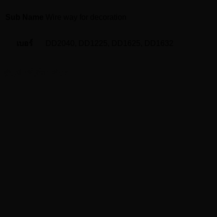
ขาว
สำหรับ
Sub Name
Wire way for decoration
งาน
ตกแต่ง
เบอร์
DD2040, DD1225, DD1625, DD1632
Wire
way
for
สินค้าที่เกี่ยวข้อง
decoration
ชิ้น