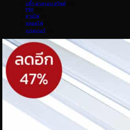
ปลั๊ก-ฝาครอบ-สวิชต์
(10)
PRI
(25)
สายไฟ
(1)
หลอดไฟ
(7)
เบรคเกอร์
(1)