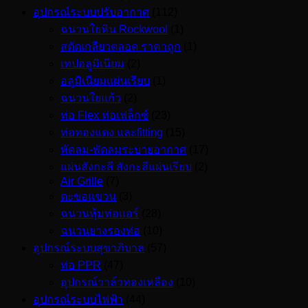
อุปกรณ์ระบบปรับอากาศ
(112)
ฉนวนใยหิน Rockwool
(1)
สตัดเกลียวตลอด ราคาถูก
(1)
เทปอลูมิเนียม
(2)
อลูมิเนียมแผ่นเรียบ
(1)
ฉนวนใยแก้ว
(2)
ท่อ Flex ท่อเฟล็กซ์
(23)
ท่อทองแดง และfitting
(15)
พัดลม-พัดลมระบายอากาศ
(17)
แผ่นสังกะสี สังกะสีแผ่นเรียบ
(2)
Air Grille
(7)
ตะขอแขวน
(3)
ฉนวนหุ้มท่อแอร์
(28)
ฉนวนยางรองท่อ
(10)
อุปกรณ์ระบบสุขาภิบาล
(57)
ท่อ PPR
(47)
อุปกรณ์วาล์วทองเหลือง
(10)
อุปกรณ์ระบบไฟฟ้า
(44)