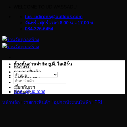
WELCOME TO UD WASSADU
ข้าม
ไป
tus_udirons@outlook.com
ยัง
จันทร์ - ศุกร์ เวลา 8.00 น. - 17.00 น.
084-326-6454
เนื้อหา
ห้างหุ้นส่วนจำกัด ยู.ดี. ไอเอิร์น
หน้าแรก
รายการสินค้า
ใบเสนอราคา
ค้นหา:
บทความ
เกี่ยวกับเรา
Line : @udirons
ติดต่อเรา
หน้าหลัก
/
รายการสินค้า
/
อุปกรณ์ระบบไฟฟ้า
/
PRI