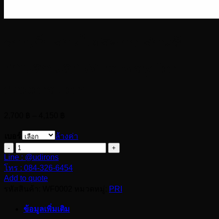
รางเก็บสายไฟสีขาว สำหรับ
งานตกแต่ง Wire way for
decoration
Price
2,700
฿
–
4,150
฿
range:
2,700 ฿
เบอร์
ล้างค่า
through
จำนวน
4,150 ฿
Line : @udirons
ราง
โทร : 084-326-6454
เก็บ
Add to quote
สาย
รหัสสินค้า:
WF0002
หมวดหมู่:
PRI
ไฟ
ข้อมูลเพิ่มเติม
สี