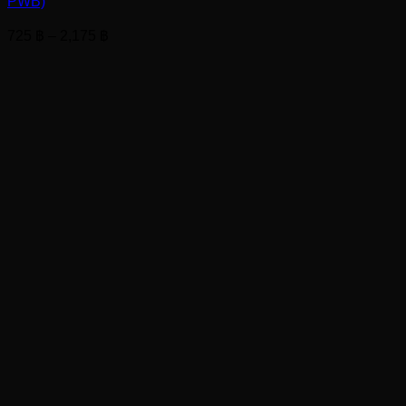
PWB)
Price
725
฿
–
2,175
฿
range:
725 ฿
through
2,175 ฿