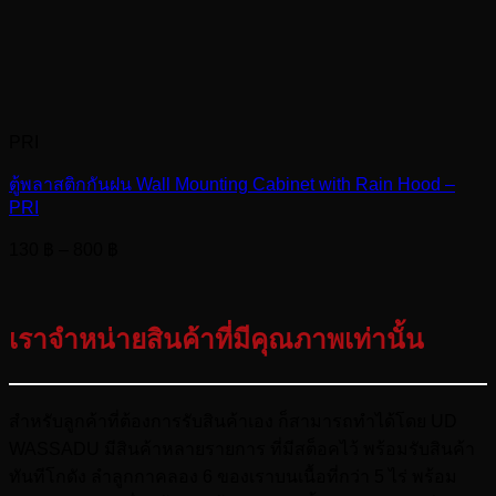
PRI
ตู้พลาสติกกันฝน Wall Mounting Cabinet with Rain Hood –
PRI
Price
130
฿
–
800
฿
range:
130 ฿
through
เราจำหน่ายสินค้าที่มีคุณภาพเท่านั้น
800 ฿
สำหรับลูกค้าที่ต้องการรับสินค้าเอง ก็สามารถทำได้โดย UD
WASSADU มีสินค้าหลายรายการ ที่มีสต็อคไว้ พร้อมรับสินค้า
ทันทีโกดัง ลำลูกกาคลอง 6 ของเราบนเนื้อที่กว่า 5 ไร่ พร้อม