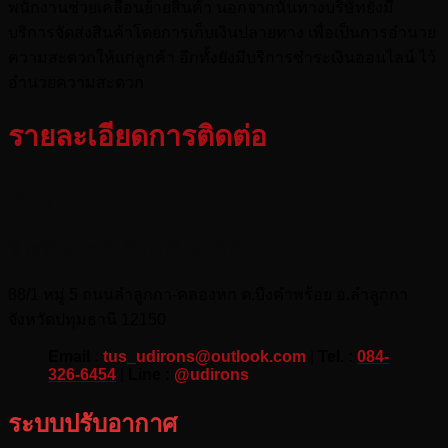
พนักงานช่วยเคลื่อนย้ายสินค้า นอกจากนั้นทางบริษัทยังมี
บริการจัดส่งสินค้าโดยการเก็บเงินปลายทาง เพื่อเป็นการอำนวย
ความสะดวกให้แก่ลูกค้า อีกทั้งยังมีบริการชำระเงินออนไลน์ ไว้
อำนวยความสะดวก
รายละเอียดการติดต่อ
ที่อยู่
ห้างหุ้นส่วนจำกัด ยู.ดี. ไอเอิร์น
88/1 หมู่ 5 ถนนลำลูกกา-คลองหก ต.บึงคำพร้อย อ.ลำลูกกา
จังหวัดปทุมธานี 12150
Email :
tus_udirons@outlook.com
|
Tel. :
084-
326-6454
|
Line :
@udirons
ระบบปรับอากาศ