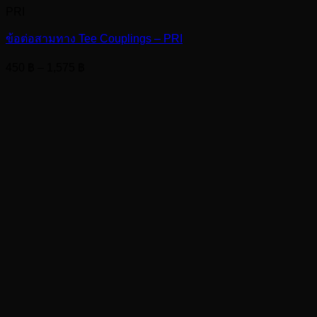
PRI
ข้อต่อสามทาง Tee Couplings – PRI
Price
450
฿
–
1,575
฿
range:
450 ฿
through
1,575 ฿