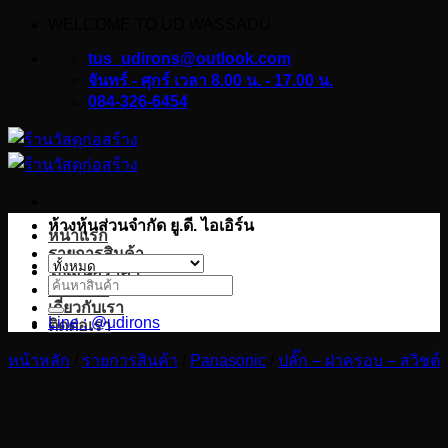
WELCOME TO UD WASSADU
ข้าม
ไป
tus_udirons@outlook.com
ยัง
จันทร์ - ศุกร์ เวลา 8.00 น. - 17.00 น.
084-326-6454
เนื้อหา
ห้างหุ้นส่วนจำกัด ยู.ดี. ไอเอิร์น
หน้าแรก
รายการสินค้า
ใบเสนอราคา
ค้นหา:
บทความ
เกี่ยวกับเรา
Line : @udirons
ติดต่อเรา
หน้าหลัก
/
รายการสินค้า
/
Panasonic
/
ปลั๊ก – ฝาครอบ – สวิชต์