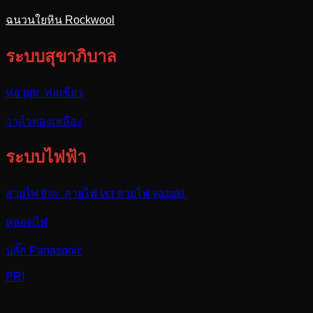
ฉนวนใยหิน Rockwool
ระบบสุขาภิบาล
ท่อ ppr ท่อเขียว
วาล์วทองเหลือง
ระบบไฟฟ้า
สายไฟ thw สายไฟ vct สายไฟ yazaki
หลอดไฟ
ปลั๊ก Panasonic
PRI