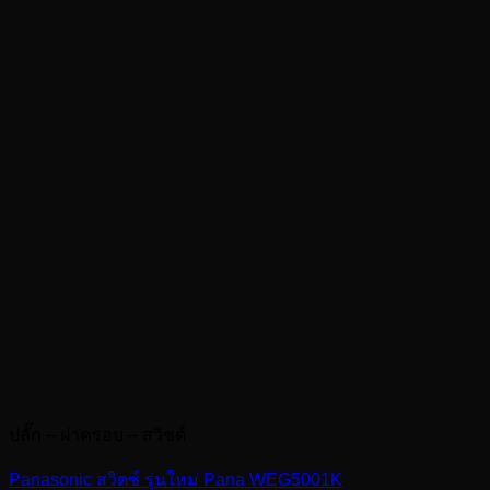
ปลั๊ก – ฝาครอบ – สวิชต์
Panasonic สวิตซ์ รุ่นใหม่ Pana WEG5001K