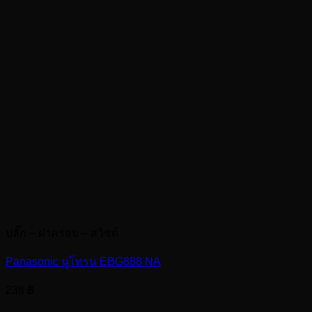
ปลั๊ก – ฝาครอบ – สวิชต์
Panasonic นูโทรน EBG888 NA
238
฿