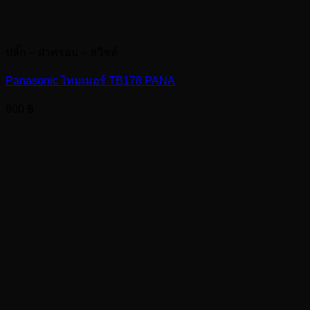
ปลั๊ก – ฝาครอบ – สวิชต์
Panasonic ไทมเมอร์ TB178 PANA
600
฿