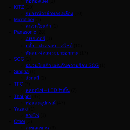
ท่อทองแดง
(1)
KITZ
(10)
อุปกรณ์วาล์วทองเหลือง
(10)
Microfiber
(1)
ฉนวนใยแก้ว
(1)
Panasonic
(28)
เบรกเกอร์
(1)
ปลั๊ก – ฝาครอบ – สวิชต์
(10)
พัดลม-พัดลมระบายอากาศ
(17)
SCG
(1)
ฉนวนใยแก้ว แผ่นกันความร้อน SCG
(1)
Singha
(1)
สังกะสี
(1)
TFC
(7)
หลอดไฟ – LED ริบบิ้น
(7)
Thai ppr
(47)
ท่อและอุปกรณ์
(47)
Yazaki
(1)
สายไฟ
(1)
Other
(3)
ตะขอแขวน
(3)