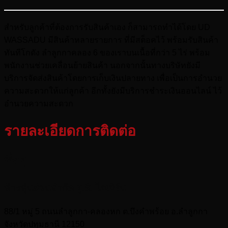
สำหรับลูกค้าที่ต้องการรับสินค้าเอง ก็สามารถทำได้โดย UD
WASSADU มีสินค้าหลายรายการ ที่มีสต็อคไว้ พร้อมรับสินค้า
ทันทีโกดัง ลำลูกกาคลอง 6 ของเราบนเนื้อที่กว่า 5 ไร่ พร้อม
พนักงานช่วยเคลื่อนย้ายสินค้า นอกจากนั้นทางบริษัทยังมี
บริการจัดส่งสินค้าโดยการเก็บเงินปลายทาง เพื่อเป็นการอำนวย
ความสะดวกให้แก่ลูกค้า อีกทั้งยังมีบริการชำระเงินออนไลน์ ไว้
อำนวยความสะดวก
รายละเอียดการติดต่อ
ที่อยู่
ห้างหุ้นส่วนจำกัด ยู.ดี. ไอเอิร์น
88/1 หมู่ 5 ถนนลำลูกกา-คลองหก ต.บึงคำพร้อย อ.ลำลูกกา
จังหวัดปทุมธานี 12150