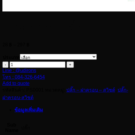
Panasonic – ปลั๊ก
Price
28
฿
–
297
฿
range:
28 ฿
ประเภท
through
จำนวน
297 ฿
Line : @udirons
Panasonic
-
โทร : 084-326-6454
Add to quote
ปลั๊ก
รหัสสินค้า:
PS0001
หมวดหมู่:
ปลั๊ก – ฝาครอบ – สวิชต์
,
ปลั๊ก-
ชิ้น
ฝาครอบ-สวิชต์
ข้อมูลเพิ่มเติม
Sub
ปลั๊ก
Name