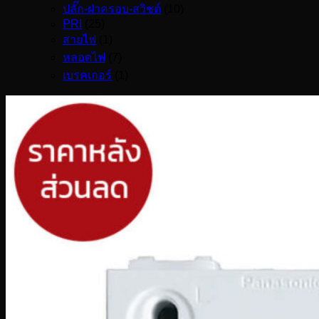
ปลั๊ก-ฝาครอบ-สวิชต์
(10)
PRI
(25)
สายไฟ
(1)
หลอดไฟ
(7)
เบรคเกอร์
(1)