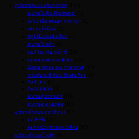
อุปกรณ์ระบบปรับอากาศ
(112)
ฉนวนใยหิน Rockwool
(1)
สตัดเกลียวตลอด ราคาถูก
(1)
เทปอลูมิเนียม
(2)
อลูมิเนียมแผ่นเรียบ
(1)
ฉนวนใยแก้ว
(2)
ท่อ Flex ท่อเฟล็กซ์
(23)
ท่อทองแดง และfitting
(15)
พัดลม-พัดลมระบายอากาศ
(17)
แผ่นสังกะสี สังกะสีแผ่นเรียบ
(2)
Air Grille
(7)
ตะขอแขวน
(3)
ฉนวนหุ้มท่อแอร์
(28)
ฉนวนยางรองท่อ
(10)
อุปกรณ์ระบบสุขาภิบาล
(57)
ท่อ PPR
(47)
อุปกรณ์วาล์วทองเหลือง
(10)
อุปกรณ์ระบบไฟฟ้า
(44)