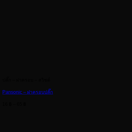
ปลั๊ก – ฝาครอบ – สวิชต์
Pansonic – ฝาครอบปลั๊ก
Price
16
฿
–
65
฿
range:
16 ฿
through
65 ฿