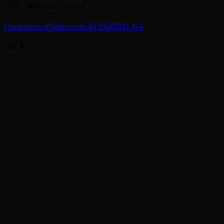
ปลั๊ก – ฝาครอบ – สวิชต์
Panasonic สวิตซ์กดกระดิ่ง EGG331 NA
187
฿