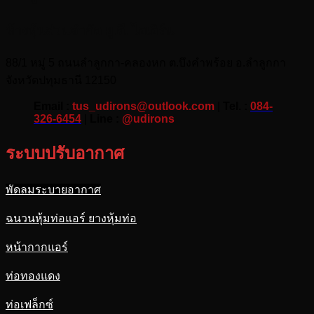
ห้างหุ้นส่วนจำกัด ยู.ดี. ไอเอิร์น
88/1 หมู่ 5 ถนนลำลูกกา-คลองหก ต.บึงคำพร้อย อ.ลำลูกกา
จังหวัดปทุมธานี 12150
Email :
tus_udirons@outlook.com
|
Tel. :
084-
326-6454
|
Line :
@udirons
ระบบปรับอากาศ
พัดลมระบายอากาศ
ฉนวนหุ้มท่อแอร์ ยางหุ้มท่อ
หน้ากากแอร์
ท่อทองแดง
ท่อเฟล็กซ์