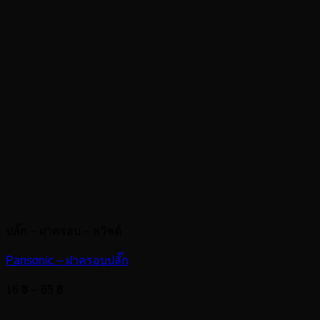
ปลั๊ก – ฝาครอบ – สวิชต์
Pansonic – ฝาครอบปลั๊ก
Price
16
฿
–
65
฿
range:
16 ฿