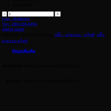
16AX 250V
จำนวน
Line : @udirons
Panasonic
โทร : 084-326-6454
สวิตซ์
Add to quote
รุ่น
รหัสสินค้า:
PS0003
หมวดหมู่:
ปลั๊ก – ฝาครอบ – สวิชต์
,
ปลั๊ก-
ใหม่
ฝาครอบ-สวิชต์
Pana
WEG5001K
ข้อมูลเพิ่มเติม
ชิ้น
Sub Name
สวิตซ์ รุ่นใหม่ Pana WEG5001K
ประเภท
สวิตซ์ รุ่นใหม่ Pana WEG5001K
สินค้าที่เกี่ยวข้อง