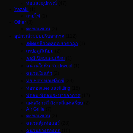
ท่อและอุปกรณ์
(47)
Yazaki
(1)
สายไฟ
(1)
Other
(3)
ตะขอแขวน
(3)
อุปกรณ์ระบบปรับอากาศ
(112)
สตัดเกลียวตลอด ราคาถูก
(1)
เทปอลูมิเนียม
(2)
อลูมิเนียมแผ่นเรียบ
(1)
ฉนวนใยหิน Rockwool
(1)
ฉนวนใยแก้ว
(2)
ท่อ Flex ท่อเฟล็กซ์
(23)
ท่อทองแดง และfitting
(15)
พัดลม-พัดลมระบายอากาศ
(17)
แผ่นสังกะสี สังกะสีแผ่นเรียบ
(2)
Air Grille
(7)
ตะขอแขวน
(3)
ฉนวนหุ้มท่อแอร์
(28)
ฉนวนยางรองท่อ
(10)