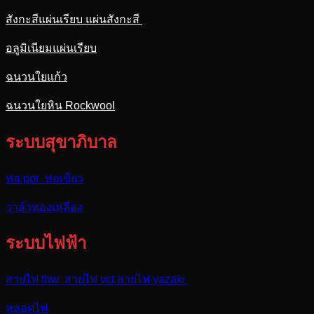
สังกะสีแผ่นเรียบ แผ่นสังกะสี
อลูมิเนียมแผ่นเรียบ
ฉนวนใยแก้ว
ฉนวนใยหิน Rockwool
ระบบสุขาภิบาล
ท่อ ppr ท่อเขียว
วาล์วทองเหลือง
ระบบไฟฟ้า
สายไฟ thw สายไฟ vct สายไฟ yazaki
หลอดไฟ