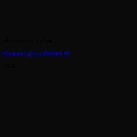
ปลั๊ก – ฝาครอบ – สวิชต์
Panasonic นูโทรน EBG888 NA
238
฿