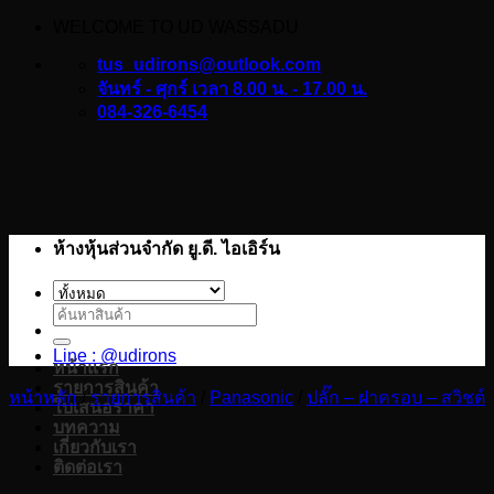
WELCOME TO UD WASSADU
ข้าม
ไป
tus_udirons@outlook.com
ยัง
จันทร์ - ศุกร์ เวลา 8.00 น. - 17.00 น.
084-326-6454
เนื้อหา
ห้างหุ้นส่วนจำกัด ยู.ดี. ไอเอิร์น
ค้นหา:
Line : @udirons
หน้าแรก
รายการสินค้า
หน้าหลัก
/
รายการสินค้า
/
Panasonic
/
ปลั๊ก – ฝาครอบ – สวิชต์
ใบเสนอราคา
บทความ
เกี่ยวกับเรา
ติดต่อเรา