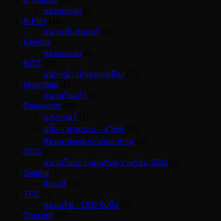
ท่อทองแดง
(1)
K-Flex
(12)
ฉนวนหุ้มท่อแอร์
(12)
Kembla
(1)
ท่อทองแดง
(1)
KITZ
(10)
อุปกรณ์วาล์วทองเหลือง
(10)
Microfiber
(1)
ฉนวนใยแก้ว
(1)
Panasonic
(28)
เบรกเกอร์
(1)
ปลั๊ก – ฝาครอบ – สวิชต์
(10)
พัดลม-พัดลมระบายอากาศ
(17)
SCG
(1)
ฉนวนใยแก้ว แผ่นกันความร้อน SCG
(1)
Singha
(1)
สังกะสี
(1)
TFC
(7)
หลอดไฟ – LED ริบบิ้น
(7)
Thai ppr
(47)