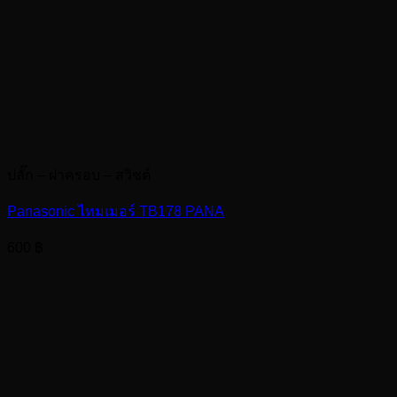
ปลั๊ก – ฝาครอบ – สวิชต์
Panasonic ไทมเมอร์ TB178 PANA
600
฿