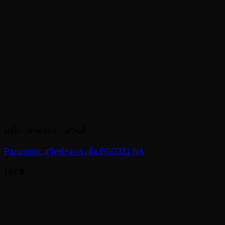
ปลั๊ก – ฝาครอบ – สวิชต์
Panasonic สวิตซ์กดกระดิ่ง EGG331 NA
187
฿