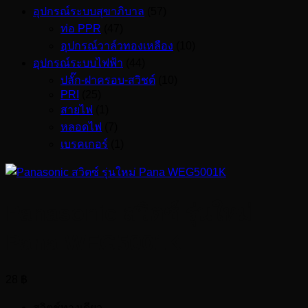
อุปกรณ์ระบบสุขาภิบาล
(57)
ท่อ PPR
(47)
อุปกรณ์วาล์วทองเหลือง
(10)
อุปกรณ์ระบบไฟฟ้า
(44)
ปลั๊ก-ฝาครอบ-สวิชต์
(10)
PRI
(25)
สายไฟ
(1)
หลอดไฟ
(7)
เบรคเกอร์
(1)
Panasonic สวิตซ์ รุ่นใหม่
Pana WEG5001K
28
฿
สวิตช์ทางเดียว