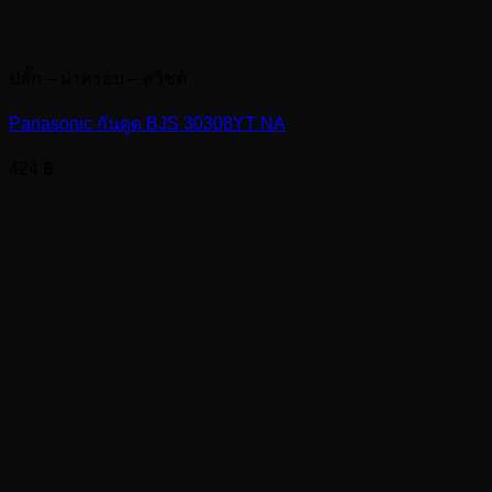
ปลั๊ก – ฝาครอบ – สวิชต์
Panasonic กันดูด BJS 30308YT NA
424
฿