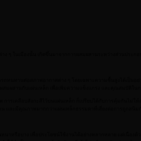
นต่าง ๆ ในเมืองนั้น เกิดขึ้นมาจากการผสมผสานระหว่างส่วนประกอบ
มารถทนทานต่อสภาพอากาศต่าง ๆ โดยเฉพาะความชื้นสูงได้เป็นอย่า
้องผสมผสานกับแผ่นเหล็ก เพื่อเพิ่มความแข็งแกร่ง และคุณสมบัติใน
าพ การเคลือบสังกะสีไว้บนแผ่นเหล็ก ก็เปรียบได้กับการคุ้มกันไม่
วนาน และมีคุณภาพมากกว่าแผ่นเหล็กธรรมดาที่เสี่ยงต่อการถูกสนิม
นหนาหรือบาง เพื่อประโยชน์ใช้งานได้อย่างหลากหลาย แต่เนื่องด้