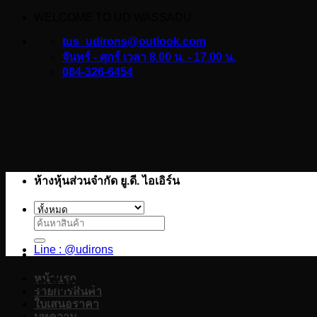
WELCOME TO UD WASSADU
ข้าม
ไป
tus_udirons@outlook.com
ยัง
จันทร์ - ศุกร์ เวลา 8.00 น. - 17.00 น.
084-326-6454
เนื้อหา
ห้างหุ้นส่วนจำกัด ยู.ดี. ไอเอิร์น
ค้นหา:
Line : @udirons
หน้าแรก
ขนาดสังกะสี แผ่นเรียบ ขนาดไหนถึงจะเห
รายการสินค้า
ใบเสนอราคา
บทความ