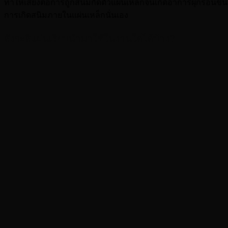
ทำให้เสี่ยงต่อการถูกสนิมกัดตัวแผ่นเหล็กจนเกิดอาการผุกร่อนขึ้
การเกิดสนิมภายในแผ่นเหล็กนั่นเอง
สังกะสีแผ่นเรียบนำมาใช้ในงานใดได้บ้าง?