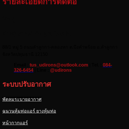
รายละเอียดการติดต่อ
ที่อยู่
ห้างหุ้นส่วนจำกัด ยู.ดี. ไอเอิร์น
88/1 หมู่ 5 ถนนลำลูกกา-คลองหก ต.บึงคำพร้อย อ.ลำลูกกา
จังหวัดปทุมธานี 12150
Email :
tus_udirons@outlook.com
|
Tel. :
084-
326-6454
|
Line :
@udirons
ระบบปรับอากาศ
พัดลมระบายอากาศ
ฉนวนหุ้มท่อแอร์ ยางหุ้มท่อ
หน้ากากแอร์