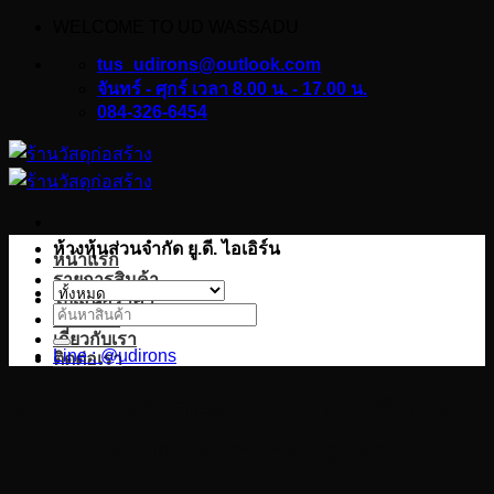
WELCOME TO UD WASSADU
ข้าม
ไป
tus_udirons@outlook.com
ยัง
จันทร์ - ศุกร์ เวลา 8.00 น. - 17.00 น.
084-326-6454
เนื้อหา
ห้างหุ้นส่วนจำกัด ยู.ดี. ไอเอิร์น
หน้าแรก
รายการสินค้า
ใบเสนอราคา
ค้นหา:
บทความ
เกี่ยวกับเรา
Line : @udirons
ติดต่อเรา
หน้ากากแอร์ (Fresh Air Grille) หัวจ่าย
ลมอากาศภายนอก ราคาส่ง ถูกสุด