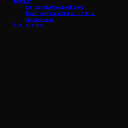
ติดต่อเรา
tus_udirons@outlook.com
จันทร์ - ศุกร์ เวลา 8.00 น. - 17.00 น.
084-326-6454
Line : @udirons