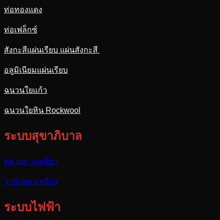
ท่อทองแดง
ท่อเฟล็กซ์
สังกะสีแผ่นเรียบ แผ่นสังกะสี
อลูมิเนียมแผ่นเรียบ
ฉนวนใยแก้ว
ฉนวนใยหิน Rockwool
ระบบสุขาภิบาล
ท่อ ppr ท่อเขียว
วาล์วทองเหลือง
ระบบไฟฟ้า