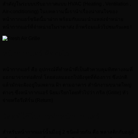
สำคัญในระบบปรับอากาศแบบ HVAC (Heating , Ventilation ,
Air-conditioning) ในบทความนี้เรานำเรื่องน่าสนใจของ
หน้ากากแอร์ชนิดนี้มาฝาก พร้อมกับแนะนำแหล่งจำหน่าย
หน้ากากแอร์ที่จำหน่ายในราคาส่ง ถ้าพร้อมแล้วไปชมกันเลย !
หน้ากากแอร์ คืออะไร
หน้ากากแอร์ คือ อุปกรณ์ที่ทำหน้าที่เป็นตัวควบคุมทิศทางลมที่
ออกมาจากท่อดักท์ โดยส่งลมออกไปยังจุดที่ต้องการ ซึ่งปกติ
แล้วมักจะฝังอยู่ในเพดาน ฝ้า ตามอาคาร สำนักงานขนาดใหญ่
ต่างๆ ซึ่งหน้ากากแอร์ นิยมเรียกโดยทั่วไปว่า กริล (Grille) หัว
จ่ายหรือรีเทิร์น (Return)
วัสดุที่ใช้ในการทำหน้ากากแอร์
สำหรับหน้ากากแอร์นั้นมีอยู่ 2 ชนิดด้วยกัน คือ พลาสติกกับอลูมิ