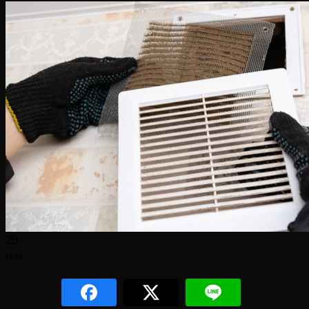
25
ก.พ.