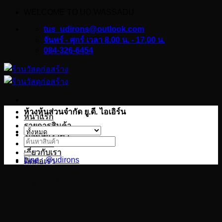
WELCOME TO UD WASSADU
ข้าม
ไป
tus_udirons@outlook.com
ยัง
จันทร์ - ศุกร์ เวลา 8.00 น. - 17.00 น.
084-326-6454
เนื้อหา
ห้างหุ้นส่วนจำกัด ยู.ดี. ไอเอิร์น
หน้าแรก
รายการสินค้า
ใบเสนอราคา
ค้นหา:
บทความ
เกี่ยวกับเรา
Line : @udirons
ติดต่อเรา
7 ขั้นตอนล้าง กริวแอร์ ด้วยตัวเอง ให้
สะอาดเหมือนใหม่!