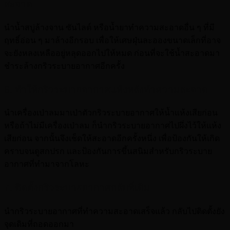
สะอาด
นำน้ำสบู่ล้างจาน ซันไลต์ หรือน้ำยาทำความสะอาดอื่น ๆ ที่มี
ฤทธิ์อ่อน ๆ มาล้างอีกรอบ เพื่อให้เศษฝุ่นละอองขนาดเล็กที่อาจ
จะยังหลงเหลืออยู่หลุดออกไปให้หมด ก่อนที่จะใช้น้ำสะอาดมา
ชำระล้างกริวระบายอากาศอีกครั้ง
6. ทำให้กริวระบายอากาศแห้งหลังทำความสะอาด
นำเครื่องเป่าลมมาเป่าตัวกริวระบายอากาศให้น้ำแห้งเสียก่อน
หรือถ้าไม่มีเครื่องเป่าลม ก็นำกริวระบายอากาศไปผึ่งไว้ให้แห้ง
เสียก่อน จากนั้นจึงเช็ดให้สะอาดอีกครั้งหนึ่ง เพื่อป้องกันให้เกิด
คราบจนดูสกปรก และป้องกันการขึ้นสนิมสำหรับกริวระบาย
อากาศที่ทำมาจากโลหะ
7. ติดตั้งกริวระบายอากาศกลับที่เดิม
นำกริวระบายอากาศที่ทำความสะอาดเสร็จแล้ว กลับไปติดตั้งยัง
จุดเดิมที่ถอดออกมา