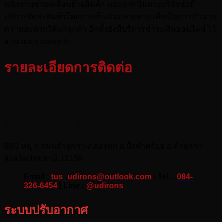
พนักงานช่วยเคลื่อนย้ายสินค้า นอกจากนั้นทางบริษัทยังมี
บริการจัดส่งสินค้าโดยการเก็บเงินปลายทาง เพื่อเป็นการอำนวย
ความสะดวกให้แก่ลูกค้า อีกทั้งยังมีบริการชำระเงินออนไลน์ ไว้
อำนวยความสะดวก
รายละเอียดการติดต่อ
ที่อยู่
ห้างหุ้นส่วนจำกัด ยู.ดี. ไอเอิร์น
88/1 หมู่ 5 ถนนลำลูกกา-คลองหก ต.บึงคำพร้อย อ.ลำลูกกา
จังหวัดปทุมธานี 12150
Email :
tus_udirons@outlook.com
|
Tel. :
084-
326-6454
|
Line :
@udirons
ระบบปรับอากาศ