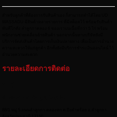
สำหรับลูกค้าที่ต้องการรับสินค้าเอง ก็สามารถทำได้โดย UD
WASSADU มีสินค้าหลายรายการ ที่มีสต็อคไว้ พร้อมรับสินค้า
ทันทีโกดัง ลำลูกกาคลอง 6 ของเราบนเนื้อที่กว่า 5 ไร่ พร้อม
พนักงานช่วยเคลื่อนย้ายสินค้า นอกจากนั้นทางบริษัทยังมี
บริการจัดส่งสินค้าโดยการเก็บเงินปลายทาง เพื่อเป็นการอำนวย
ความสะดวกให้แก่ลูกค้า อีกทั้งยังมีบริการชำระเงินออนไลน์ ไว้
อำนวยความสะดวก
รายละเอียดการติดต่อ
ที่อยู่
ห้างหุ้นส่วนจำกัด ยู.ดี. ไอเอิร์น
88/1 หมู่ 5 ถนนลำลูกกา-คลองหก ต.บึงคำพร้อย อ.ลำลูกกา
จังหวัดปทุมธานี 12150