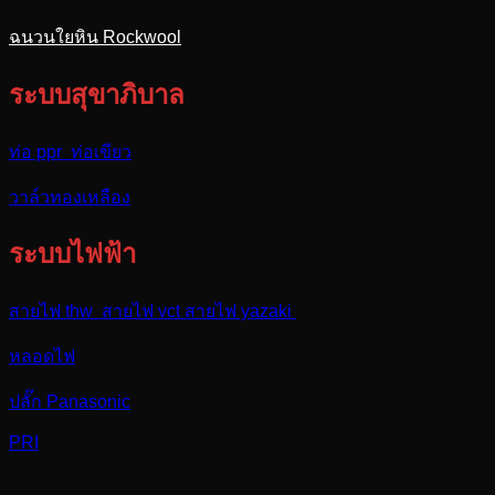
ฉนวนใยหิน Rockwool
ระบบสุขาภิบาล
ท่อ ppr ท่อเขียว
วาล์วทองเหลือง
ระบบไฟฟ้า
สายไฟ thw สายไฟ vct สายไฟ yazaki
หลอดไฟ
ปลั๊ก Panasonic
PRI