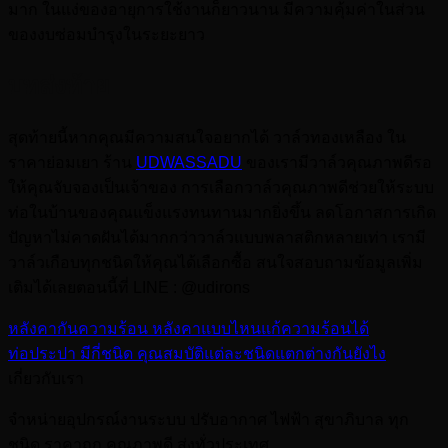
มาก ในแง่ของอายุการใช้งานก็ยาวนาน มีความคุ้มค่าในส่วน
ของงบซ่อมบำรุงในระยะยาว
บทส่งท้าย
สุดท้ายนี้หากคุณมีความสนใจอยากได้ วาล์วทองเหลือง ใน
ราคาย่อมเยา ร้าน
UDWASSADU
ของเรามีวาล์วคุณภาพดีรอ
ให้คุณจับจองเป็นเจ้าของ การเลือกวาล์วคุณภาพดีช่วยให้ระบบ
ท่อในบ้านของคุณแข็งแรงทนทานมากยิ่งขึ้น ลดโอกาสการเกิด
ปัญหาไม่คาดฝันได้มากกว่าวาล์วแบบพลาสติกหลายเท่า เรามี
วาล์วเกือบทุกชนิดให้คุณได้เลือกซื้อ สนใจสอบถามข้อมูลเพิ่ม
เติมได้เลยตอนนี้ที่ LINE : @udirons
หลังคากันความร้อน หลังคาแบบไหนแก้ความร้อนได้
ท่อประปา มีกี่ชนิด คุณสมบัติแต่ละชนิดแตกต่างกันยังไง
เกี่ยวกับเรา
จำหน่ายอุปกรณ์งานระบบ ปรับอากาศ ไฟฟ้า สุขาภิบาล ทุก
ชนิด ราคาถูก คุณภาพดี ส่งทั่วประเทศ