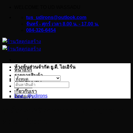
WELCOME TO UD WASSADU
ข้าม
ไป
tus_udirons@outlook.com
ยัง
จันทร์ - ศุกร์ เวลา 8.00 น. - 17.00 น.
084-326-6454
เนื้อหา
ห้างหุ้นส่วนจำกัด ยู.ดี. ไอเอิร์น
หน้าแรก
รายการสินค้า
ใบเสนอราคา
ค้นหา:
บทความ
เกี่ยวกับเรา
Line : @udirons
ติดต่อเรา
วาล์วทองเหลือง ทุกขนาด ราคาถูก ราคา
ส่ง จากโรงงาน