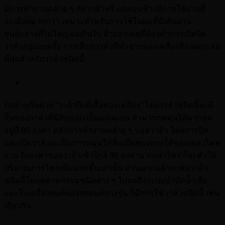
มีการทำงานคล้าย ๆ กับวาล์วหรี่ แต่ค่อนข้างมีการใช้งานที่
ละเอียดมากกว่า เหมาะสำหรับการใช้ในท่อที่มีเส้นผ่าน
ศูนย์กลางที่ไม่ใหญ่จนเกินไป ด้วยสาเหตุที่ต้องทำการเปิดปิด
วาล์วอยู่บ่อยครั้ง การเลือกวาล์วที่ทำจากทองเหลืองจึงเหมาะสม
ที่สุดสำหรับวาล์วชนิดนี้
วาล์วปีกผีเสื้อ
ปิดท้ายกันด้วย “วาล์วปีกผีเสื้อทองเหลือง” โดยวาล์วชนิดนี้จะมี
ลิ้นของวาล์วที่มีลักษณะเป็นแผ่นแบน สามารถหมุนได้มากสุด
อยู่ที่ 90 องศา หลักการทำงานคล้าย ๆ บอลวาล์ว โดยการปิด
และเปิดวาล์วจะเป็นการหมุนให้ลิ้นเปิดช่องทางให้ของเหลวไหล
ผ่าน ยิ่งองศาของวาล์วเข้าใกล้ 90 องศามากเท่าไหร่ ก็จะทำให้
ปริมาณการไหลเพิ่มมากขึ้นเท่านั้น ส่วนมากแล้วจะพบวาล์ว
ชนิดนี้ในอุตสาหกรรมชนิดต่าง ๆ ไปจนถึงระบบบำบัดน้ำเสีย
และในเครื่องยนต์ของรถยนต์บางรุ่น ก็มีการใช้วาล์วชนิดนี้ เช่น
เดียวกัน