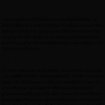
ที่สุด
วาล์วทองเหลืองไม่ใช่ชื่อเรียกของวาล์วชนิดใดชนิดหนึ่ง แต่
เป็นการเรียกรวม ๆ กันของวาล์วที่ถูกสร้างขึ้นมาจากทองเหลือง
ที่จริงแล้ววาล์วยังสามารถแบ่งออกมาได้อีกหลายประเภท โดย
เราจะขอกล่าวถึงวาล์วที่เราสามารถพบเจอได้บ่อยที่สุดในชีวิต
ประจำวัน มาดูกันว่ามีวาล์วชนิดไหนกันบ้าง แต่ละชนิดมีการนำ
ไปใช้งานอย่างไรกันบ้าง
บอลวาล์ว
ถ้าเรากล่าวถึง “บอลวาล์วทองเหลือง” หลาย ๆ คนอาจไม่รู้ว่าคือ
อะไร แต่นี่คือวาล์วที่เราพบได้บ่อยที่สุดแล้ว วาล์วที่เราเจอบ่อย ๆ
ในทุก ๆ วัน นั่นก็คือบอลวาล์วนั่นเอง สาเหตุที่มีชื่อว่าบอลวาล์ว
มาจากชิ้นส่วนภายในของวาล์ว ที่มีลักษณะเป็นเหมือนกับ
ลูกบอลทรงกลมที่มีรูอยู่ภายใน เมื่อเราหมุนวาล์วจะทำให้รูของ
ลูกบอลอยู่ตรงกับรูของท่อ เป็นกลไกเพื่อควบคุมการไหลของน้ำ