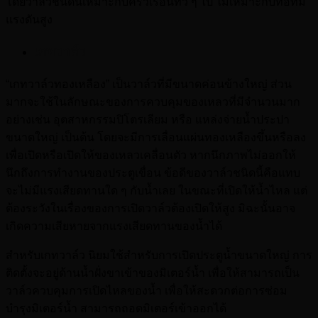
โดยวาล์วชนิดนี้เหมาะกับครัวเรือนทั่ว ๆ ไป ไม่เหมาะกับท่อที่มี
แรงดันสูง
เกทวาล์ว
“เกทวาล์วทองเหลือง” เป็นวาล์วที่มีขนาดค่อนข้างใหญ่ ส่วน
มากจะใช้ในลักษณะของการควบคุมของเหลวที่มีจำนวนมาก
อย่างเช่น อุตสาหกรรมปิโตรเลียม หรือ แหล่งจ่ายน้ำประปา
ขนาดใหญ่ เป็นต้น โดยจะมีการเลื่อนแผ่นทองเหลืองขึ้นหรือลง
เพื่อเปิดหรือเปิดให้ของเหลวเคลื่อนตัว หากนึกภาพไม่ออกให้
นึกถึงการทำงานของประตูเขื่อน ข้อดีของวาล์วชนิดนี้คือแทบ
จะไม่มีแรงเสียดทานใด ๆ กับน้ำเลย ในขณะที่เปิดให้น้ำไหล แต่
ต้องระวังในเรื่องของการเปิดวาล์วต้องเปิดให้สูง มิฉะนั้นอาจ
เกิดความเสียหายจากแรงเสียดทานของน้ำได้
สำหรับเกทวาล์ว นิยมใช้สำหรับการเปิดประตูน้ำขนาดใหญ่ การ
ติดตั้งจะอยู่ด้านน้ำฝั่งขาเข้าของมิเตอร์น้ำ เพื่อให้สามารถเป็น
วาล์วควบคุมการเปิดไหลของน้ำ เพื่อให้สะดวกต่อการซ่อม
บำรุงมิเตอร์น้ำ สามารถถอดมิเตอร์เข้าออกได้