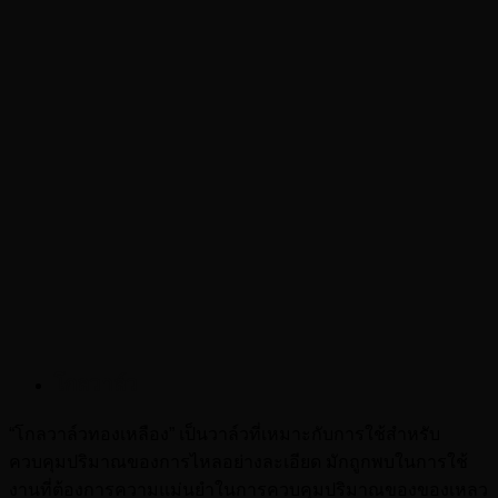
โกลวาล์ว
“โกลวาล์วทองเหลือง” เป็นวาล์วที่เหมาะกับการใช้สำหรับ
ควบคุมปริมาณของการไหลอย่างละเอียด มักถูกพบในการใช้
งานที่ต้องการความแม่นยำในการควบคุมปริมาณของของเหลว