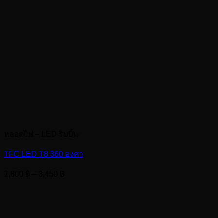
หลอดไฟ – LED ริบบิ้น
TFC LED T8 360 องศา
Price
1,800
฿
–
3,450
฿
range:
1,800 ฿
through
3,450 ฿