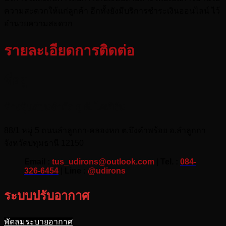
ความสะดวกให้แก่ลูกค้า อีกทั้งยังมีบริการชำระเงินออนไลน์ ไว้
อำนวยความสะดวก
รายละเอียดการติดต่อ
ที่อยู่
ห้างหุ้นส่วนจำกัด ยู.ดี. ไอเอิร์น
88/1 หมู่ 5 ถนนลำลูกกา-คลองหก ต.บึงคำพร้อย อ.ลำลูกกา
จังหวัดปทุมธานี 12150
Email :
tus_udirons@outlook.com
|
Tel. :
084-
326-6454
|
Line :
@udirons
ระบบปรับอากาศ
พัดลมระบายอากาศ