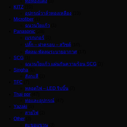
ท่อทองแดง
(1)
KITZ
(10)
อุปกรณ์วาล์วทองเหลือง
(10)
Microfiber
(1)
ฉนวนใยแก้ว
(1)
Panasonic
(28)
เบรกเกอร์
(1)
ปลั๊ก – ฝาครอบ – สวิชต์
(10)
พัดลม-พัดลมระบายอากาศ
(17)
SCG
(1)
ฉนวนใยแก้ว แผ่นกันความร้อน SCG
(1)
Singha
(1)
สังกะสี
(1)
TFC
(7)
หลอดไฟ – LED ริบบิ้น
(7)
Thai ppr
(47)
ท่อและอุปกรณ์
(47)
Yazaki
(1)
สายไฟ
(1)
Other
(3)
ตะขอแขวน
(3)