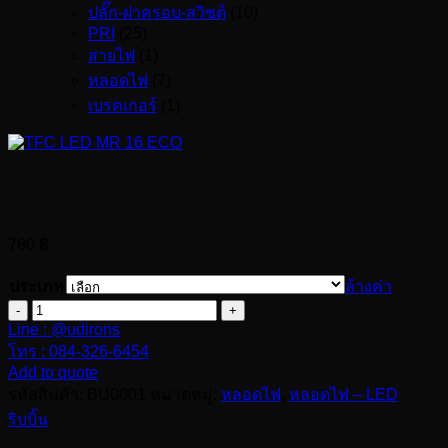
ปลั๊ก-ฝาครอบ-สวิชต์
(10)
PRI
(25)
สายไฟ
(1)
หลอดไฟ
(7)
เบรคเกอร์
(1)
TFC LED MR 16 ECO
780
฿
ประเภท
ล้างค่า
จำนวน
Line : @udirons
TFC
LED
โทร : 084-326-6454
MR
Add to quote
16
รหัสสินค้า:
BU0001
หมวดหมู่:
หลอดไฟ
,
หลอดไฟ – LED
ECO
ริบบิ้น
ชิ้น