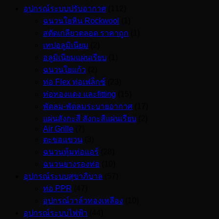
อุปกรณ์ระบบปรับอากาศ
(112)
ฉนวนใยหิน Rockwool
(1)
สตัดเกลียวตลอด ราคาถูก
(1)
เทปอลูมิเนียม
(2)
อลูมิเนียมแผ่นเรียบ
(1)
ฉนวนใยแก้ว
(2)
ท่อ Flex ท่อเฟล็กซ์
(23)
ท่อทองแดง และfitting
(15)
พัดลม-พัดลมระบายอากาศ
(17)
แผ่นสังกะสี สังกะสีแผ่นเรียบ
(2)
Air Grille
(7)
ตะขอแขวน
(3)
ฉนวนหุ้มท่อแอร์
(28)
ฉนวนยางรองท่อ
(10)
อุปกรณ์ระบบสุขาภิบาล
(57)
ท่อ PPR
(47)
อุปกรณ์วาล์วทองเหลือง
(10)
อุปกรณ์ระบบไฟฟ้า
(44)