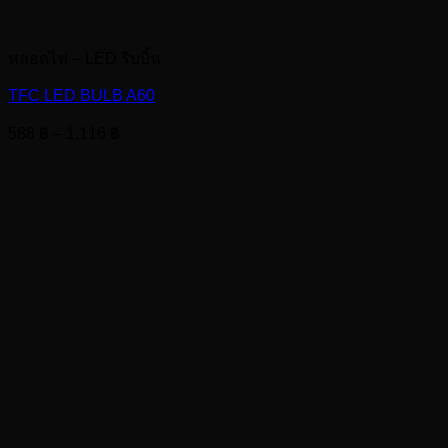
หลอดไฟ – LED ริบบิ้น
TFC LED BULB A60
Price
588
฿
–
1,116
฿
range:
588 ฿
through
1,116 ฿