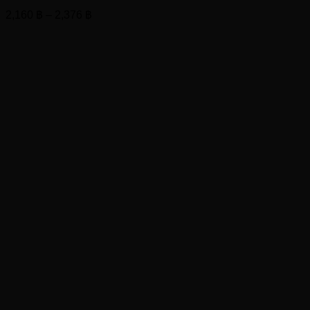
Price
2,160
฿
–
2,376
฿
range:
2,160 ฿
through
2,376 ฿