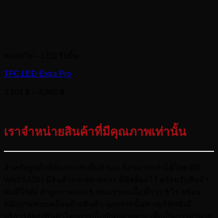
หลอดไฟ – LED ริบบิ้น
TFC LED Extra Pro
Price
3,104
฿
–
4,660
฿
range:
3,104 ฿
through
เราจำหน่ายสินค้าที่มีคุณภาพเท่านั้น
4,660 ฿
สำหรับลูกค้าที่ต้องการรับสินค้าเอง ก็สามารถทำได้โดย UD
WASSADU มีสินค้าหลายรายการ ที่มีสต็อคไว้ พร้อมรับสินค้า
ทันทีโกดัง ลำลูกกาคลอง 6 ของเราบนเนื้อที่กว่า 5 ไร่ พร้อม
พนักงานช่วยเคลื่อนย้ายสินค้า นอกจากนั้นทางบริษัทยังมี
บริการจัดส่งสินค้าโดยการเก็บเงินปลายทาง เพื่อเป็นการอำนวย