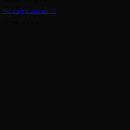
หลอดไฟ – LED ริบบิ้น
TFC Magnet Circular LED
Price
1,470
฿
–
1,920
฿
range:
1,470 ฿
through
1,920 ฿