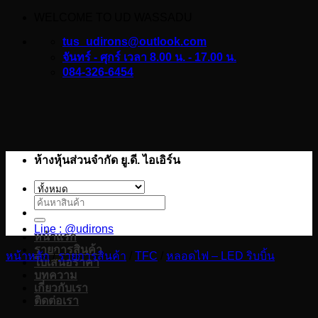
WELCOME TO UD WASSADU
ข้าม
ไป
tus_udirons@outlook.com
ยัง
จันทร์ - ศุกร์ เวลา 8.00 น. - 17.00 น.
084-326-6454
เนื้อหา
ห้างหุ้นส่วนจำกัด ยู.ดี. ไอเอิร์น
ค้นหา:
Line : @udirons
หน้าแรก
รายการสินค้า
หน้าหลัก
/
รายการสินค้า
/
TFC
/
หลอดไฟ – LED ริบบิ้น
ใบเสนอราคา
บทความ
เกี่ยวกับเรา
ติดต่อเรา