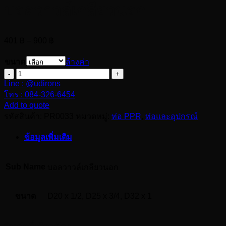
บอลวาวล์เกลียวนอก
Price
401
฿
–
900
฿
range:
401 ฿
ขนาด
ล้างค่า
through
จำนวน
900 ฿
Line : @udirons
บอล
โทร : 084-326-6454
วาว
Add to quote
ล์
รหัสสินค้า:
PR0033
หมวดหมู่:
ท่อ PPR
,
ท่อและอุปกรณ์
เกลียว
ข้อมูลเพิ่มเติม
นอก
ชิ้น
Sub Name
บอลวาวล์เกลียวนอก
ขนาด
D20 x 1/2, D25 x 3/4, D32 x 1