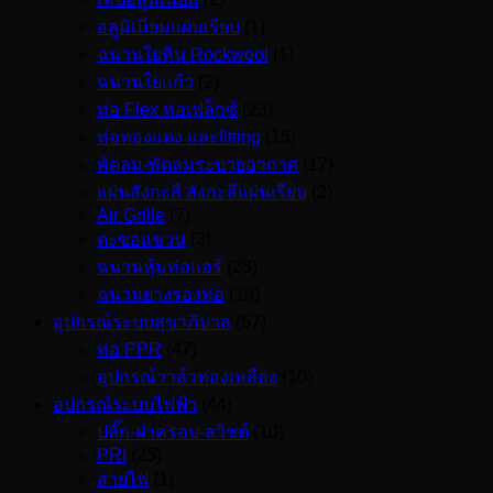
อลูมิเนียมแผ่นเรียบ
(1)
ฉนวนใยหิน Rockwool
(1)
ฉนวนใยแก้ว
(2)
ท่อ Flex ท่อเฟล็กซ์
(23)
ท่อทองแดง และfitting
(15)
พัดลม-พัดลมระบายอากาศ
(17)
แผ่นสังกะสี สังกะสีแผ่นเรียบ
(2)
Air Grille
(7)
ตะขอแขวน
(3)
ฉนวนหุ้มท่อแอร์
(28)
ฉนวนยางรองท่อ
(10)
อุปกรณ์ระบบสุขาภิบาล
(57)
ท่อ PPR
(47)
อุปกรณ์วาล์วทองเหลือง
(10)
อุปกรณ์ระบบไฟฟ้า
(44)
ปลั๊ก-ฝาครอบ-สวิชต์
(10)
PRI
(25)
สายไฟ
(1)