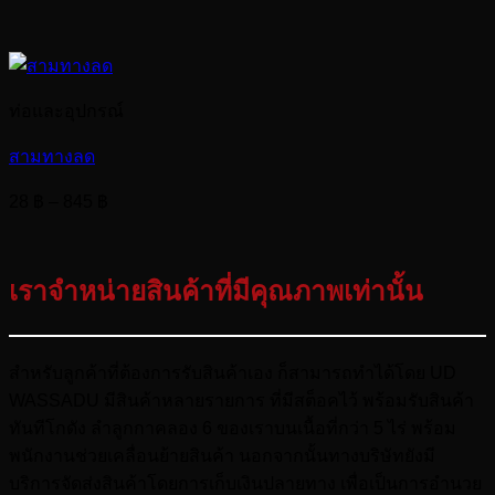
ท่อและอุปกรณ์
สามทางลด
Price
28
฿
–
845
฿
range:
28 ฿
through
เราจำหน่ายสินค้าที่มีคุณภาพเท่านั้น
845 ฿
สำหรับลูกค้าที่ต้องการรับสินค้าเอง ก็สามารถทำได้โดย UD
WASSADU มีสินค้าหลายรายการ ที่มีสต็อคไว้ พร้อมรับสินค้า
ทันทีโกดัง ลำลูกกาคลอง 6 ของเราบนเนื้อที่กว่า 5 ไร่ พร้อม
พนักงานช่วยเคลื่อนย้ายสินค้า นอกจากนั้นทางบริษัทยังมี
บริการจัดส่งสินค้าโดยการเก็บเงินปลายทาง เพื่อเป็นการอำนวย