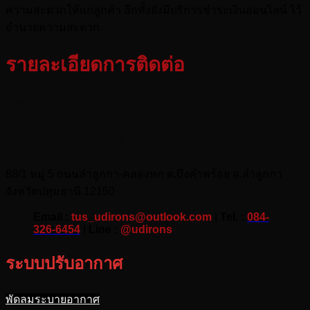
ความสะดวกให้แก่ลูกค้า อีกทั้งยังมีบริการชำระเงินออนไลน์ ไว้
อำนวยความสะดวก
รายละเอียดการติดต่อ
ที่อยู่
ห้างหุ้นส่วนจำกัด ยู.ดี. ไอเอิร์น
88/1 หมู่ 5 ถนนลำลูกกา-คลองหก ต.บึงคำพร้อย อ.ลำลูกกา
จังหวัดปทุมธานี 12150
Email :
tus_udirons@outlook.com
|
Tel. :
084-
326-6454
|
Line :
@udirons
ระบบปรับอากาศ
พัดลมระบายอากาศ