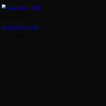
ท่อและอุปกรณ์
หน้าจานเหล็ก – PN16
Price
218
฿
–
6,320
฿
range:
218 ฿
through
6,320 ฿