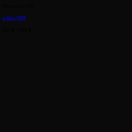
ท่อและอุปกรณ์
ยูเนียน M/M
Price
197
฿
–
584
฿
range:
197 ฿
through
584 ฿