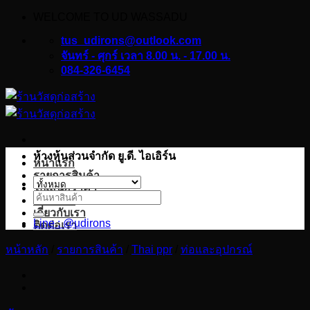
WELCOME TO UD WASSADU
ข้าม
ไป
tus_udirons@outlook.com
ยัง
จันทร์ - ศุกร์ เวลา 8.00 น. - 17.00 น.
084-326-6454
เนื้อหา
ห้างหุ้นส่วนจำกัด ยู.ดี. ไอเอิร์น
หน้าแรก
รายการสินค้า
ใบเสนอราคา
ค้นหา:
บทความ
เกี่ยวกับเรา
Line : @udirons
ติดต่อเรา
หน้าหลัก
/
รายการสินค้า
/
Thai ppr
/
ท่อและอุปกรณ์