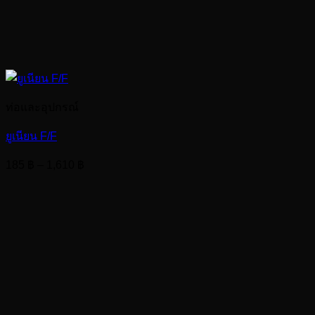
ท่อและอุปกรณ์
ยูเนียน F/F
Price
185
฿
–
1,610
฿
range:
185 ฿
through
1,610 ฿