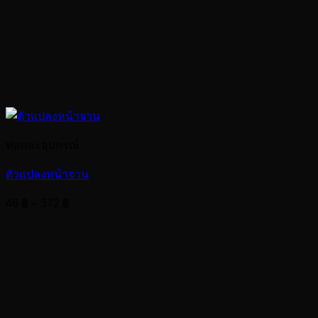
ท่อและอุปกรณ์
ตัวแปลงหน้าจาน
Price
46
฿
–
372
฿
range:
46 ฿
through
372 ฿