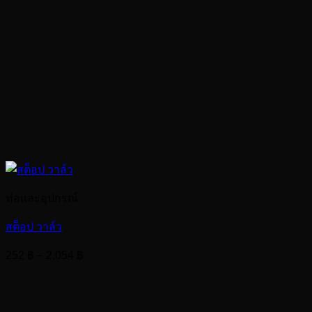
ท่อและอุปกรณ์
สต็อป วาล์ว
Price
252
฿
–
2,054
฿
range:
252 ฿
through
2,054 ฿