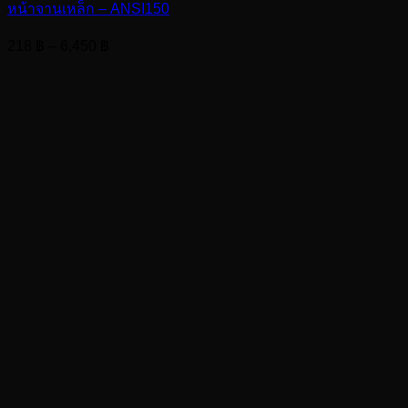
หน้าจานเหล็ก – ANSI150
Price
218
฿
–
6,450
฿
range:
218 ฿
through
6,450 ฿