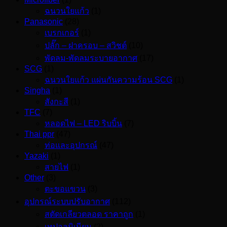
ฉนวนใยแก้ว
(1)
Panasonic
(28)
เบรกเกอร์
(1)
ปลั๊ก – ฝาครอบ – สวิชต์
(10)
พัดลม-พัดลมระบายอากาศ
(17)
SCG
(1)
ฉนวนใยแก้ว แผ่นกันความร้อน SCG
(1)
Singha
(1)
สังกะสี
(1)
TFC
(7)
หลอดไฟ – LED ริบบิ้น
(7)
Thai ppr
(47)
ท่อและอุปกรณ์
(47)
Yazaki
(1)
สายไฟ
(1)
Other
(3)
ตะขอแขวน
(3)
อุปกรณ์ระบบปรับอากาศ
(112)
สตัดเกลียวตลอด ราคาถูก
(1)
เทปอลูมิเนียม
(2)