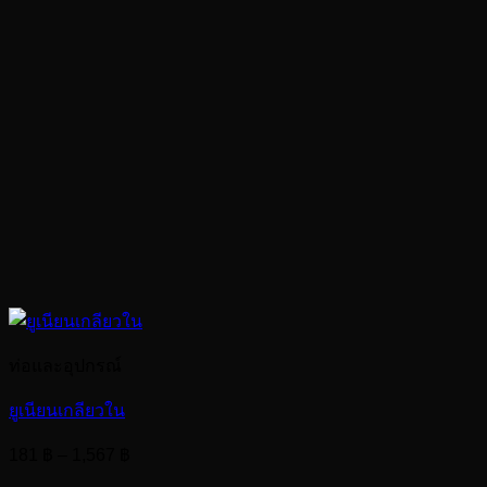
ท่อและอุปกรณ์
ยูเนียนเกลียวใน
Price
181
฿
–
1,567
฿
range: