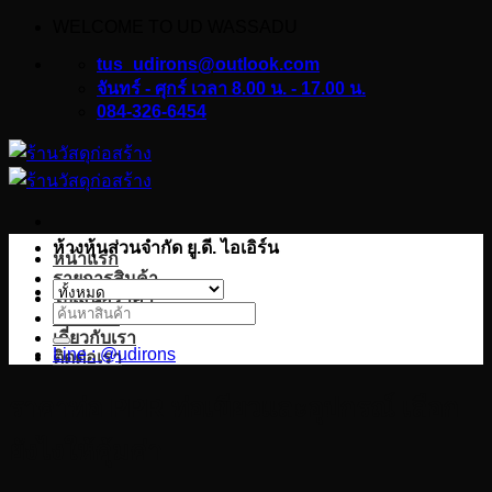
WELCOME TO UD WASSADU
ข้าม
ไป
tus_udirons@outlook.com
ยัง
จันทร์ - ศุกร์ เวลา 8.00 น. - 17.00 น.
084-326-6454
เนื้อหา
ห้างหุ้นส่วนจำกัด ยู.ดี. ไอเอิร์น
หน้าแรก
รายการสินค้า
ใบเสนอราคา
ค้นหา:
บทความ
เกี่ยวกับเรา
Line : @udirons
ติดต่อเรา
ราคาท่อ PPR ท่อเขียวและอุปกรณ์ เลือก
ยังไงให้คุ้มค่า