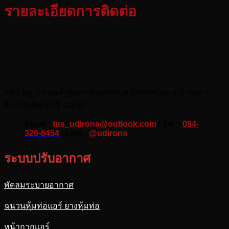
รายละเอียดการติดต่อ
ที่อยู่
ห้างหุ้นส่วนจำกัด ยู.ดี. ไอเอิร์น
88/1 หมู่ 5 ถนนลำลูกกา-คลองหก ต.บึงคำพร้อย อ.ลำลูกกา
จังหวัดปทุมธานี 12150
Email :
tus_udirons@outlook.com
|
Tel. :
084-
326-6454
|
Line :
@udirons
ระบบปรับอากาศ
พัดลมระบายอากาศ
ฉนวนหุ้มท่อแอร์ ยางหุ้มท่อ
หน้ากากแอร์