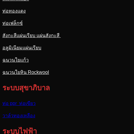
ท่อทองแดง
ท่อเฟล็กซ์
สังกะสีแผ่นเรียบ แผ่นสังกะสี
อลูมิเนียมแผ่นเรียบ
ฉนวนใยแก้ว
ฉนวนใยหิน Rockwool
ระบบสุขาภิบาล
ท่อ ppr ท่อเขียว
วาล์วทองเหลือง
ระบบไฟฟ้า