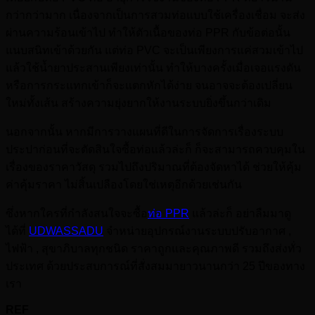
กว่ากว่ามาก เนื่องจากเป็นการสวมท่อแบบใช้เครื่องเชื่อม จะส่ง
ผ่านความร้อนเข้าไป ทำให้ตัวเนื้อของท่อ PPR กับข้อต่อนั้น
แนบสนิทเข้าด้วยกัน แต่ท่อ PVC จะเป็นเพียงการแค่สวมเข้าไป
แล้วใช้น้ำยาประสานเพียงเท่านั้น ทำให้บางครั้งเมื่อเจอแรงดัน
หรือการกระแทกเข้าก็จะแตกหักได้ง่าย จนอาจจะต้องเปลี่ยน
ใหม่ทั้งเส้น สร้างความยุ่งยากให้งานระบบยิ่งขึ้นกว่าเดิม
นอกจากนั้น หากมีการวางแผนที่ดีในการจัดการเรื่องระบบ
ประปาก่อนที่จะตัดสินใจซื้อท่อแล้วล่ะก็ ก็จะสามารถควบคุมใน
เรื่องของราคาวัสดุ รวมไปถึงปริมาณที่ต้องจัดหาได้ ช่วยให้คุ้ม
ค่าคุ้มราคา ไม่สิ้นเปลืองโดยใช่เหตุอีกด้วยเช่นกัน
ซึ่งหากใครที่กำลังสนใจจะซื้อ
ท่อ PPR
แล้วล่ะก็ อย่าลืมมาดู
ได้ที่
UDWASSADU
จำหน่ายอุปกรณ์งานระบบปรับอากาศ ,
ไฟฟ้า , สุขาภิบาลทุกชนิด ราคาถูกและคุณภาพดี รวมถึงส่งทั่ว
ประเทศ ด้วยประสบการณ์ที่สั่งสมมายาวนานกว่า 25 ปีของทาง
เรา
REF