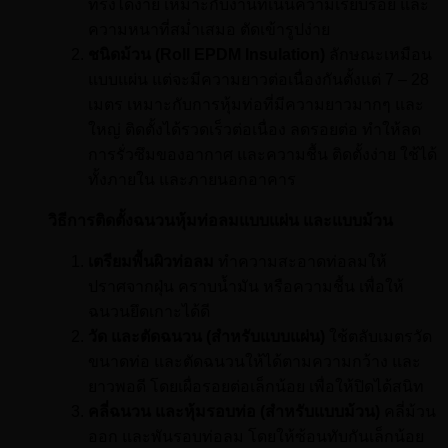
ทรงได้ง่าย เหมาะกับงานที่เน้นความเรียบร้อย และ
ความหนาที่สม่ำเสมอ ตัดเข้ารูปง่าย
ชนิดม้วน (Roll EPDM Insulation)
ลักษณะเหมือน
แบบแผ่น แต่จะมีความยาวต่อเนื่องกันตั้งแต่ 7 – 28
เมตร เหมาะกับการหุ้มท่อที่มีความยาวมากๆ และ
ใหญ่ ติดตั้งได้รวดเร็วต่อเนื่อง ลดรอยต่อ ทำให้ลด
การรั่วซึมของอากาศ และความชื้น ติดตั้งง่าย ใช้ได้
ทั้งภายใน และภายนอกอาคาร
วิธีการติดตั้งฉนวนหุ้มท่อลมแบบแผ่น และแบบม้วน
เตรียมพื้นผิวท่อลม
ทำความสะอาดท่อลมให้
ปราศจากฝุ่น คราบน้ำมัน หรือความชื้น เพื่อให้
ฉนวนยึดเกาะได้ดี
วัด และตัดฉนวน (สำหรับแบบแผ่น)
ใช้ตลับเมตรวัด
ขนาดท่อ และตัดฉนวนให้ได้ตามความกว้าง และ
ยาวพอดี โดยเผื่อรอยต่อเล็กน้อย เพื่อให้ปิดได้สนิท
คลี่ฉนวน และหุ้มรอบท่อ (สำหรับแบบม้วน)
คลี่ม้วน
ออก และพันรอบท่อลม โดยให้ซ้อนทับกันเล็กน้อย