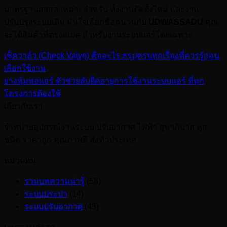
มาตรฐานสากล เหมาะสำหรับ ทั้งงานติดตั้งใหม่ และงาน
ปรับปรุงระบบเดิม มั่นใจเลือกซื้อฉนวนกับ
UDWASSADU
คุณ
จะได้สินค้าที่ตรงสเปค สำหรับงานระบบแอร์โดยเฉพาะ
เช็ควาล์ว (Check Valve) คืออะไร สรุปครบทุกเรื่องที่ควรรู้ก่อน
เลือกใช้งาน
ยางหุ้มท่อแอร์ ตัวช่วยลับยืดอายุการใช้งานระบบแอร์ ที่ทุก
โครงการต้องใช้
เกี่ยวกับเรา
จำหน่ายอุปกรณ์งานระบบ ปรับอากาศ ไฟฟ้า สุขาภิบาล ทุก
ชนิด ราคาถูก คุณภาพดี ส่งทั่วประเทศ
หมวดหมู่
รวมบทความน่ารู้
(58)
ระบบประปา
(14)
ระบบปรับอากาศ
(43)