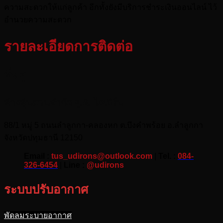
ความสะดวกให้แก่ลูกค้า อีกทั้งยังมีบริการชำระเงินออนไลน์ ไว้
อำนวยความสะดวก
รายละเอียดการติดต่อ
ที่อยู่
ห้างหุ้นส่วนจำกัด ยู.ดี. ไอเอิร์น
88/1 หมู่ 5 ถนนลำลูกกา-คลองหก ต.บึงคำพร้อย อ.ลำลูกกา
จังหวัดปทุมธานี 12150
Email :
tus_udirons@outlook.com
|
Tel. :
084-
326-6454
|
Line :
@udirons
ระบบปรับอากาศ
พัดลมระบายอากาศ