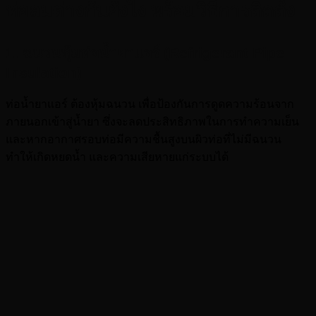
ท่อลมต่างกันยังไง พร้อมวิธีการติดตั้ง
1. ฉนวนหุ้มท่อน้ำยาแอร์ (Refrigerant Pipe
Insulation)
ท่อน้ำยาแอร์ ต้องหุ้มฉนวน เพื่อป้องกันการดูดความร้อนจาก
ภายนอกเข้าสู่น้ำยา ซึ่งจะลดประสิทธิภาพในการทำความเย็น
และหากอากาศรอบท่อมีความชื้นสูงบนผิวท่อที่ไม่มีฉนวน
ทำให้เกิดหยดน้ำ และความเสียหายแก่ระบบได้