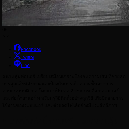
08
ธ.ค.
Facebook
Twitter
Line
ฉนวนหุ้มท่อแอร์ เปรียบเสมือนเกราะป้องกันความเย็น ที่ช่วยลด
การสูญเสียพลังงาน และป้องกันการเกิดความชื้นจากการ
ควบแน่นบนผิวท่อ โดยแบ่งเป็น ท่อ 2 ประเภท คือ ท่อลมแอร์
และท่อน้ำยาแอร์ มาเรียนรู้วิธีติดตั้งอย่างถูกวิธี เพื่อยืดอายุการ
ใช้งานของระบบแอร์ และช่วยลดไฟได้อย่างมีประสิทธิภาพ
ฉนวนหุ้มท่อน้ำยาแอร์ และฉนวนหุ้ม