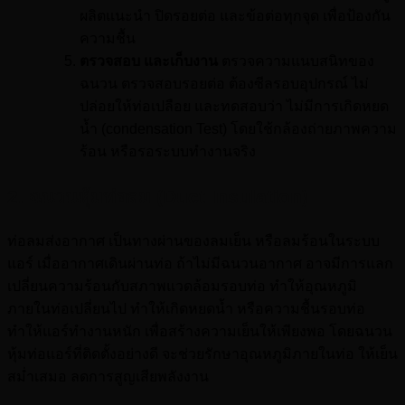
ผลิตแนะนำ ปิดรอยต่อ และข้อต่อทุกจุด เพื่อป้องกัน
ความชื้น
ตรวจสอบ และเก็บงาน
ตรวจความแนบสนิทของ
ฉนวน ตรวจสอบรอยต่อ ต้องซีลรอบอุปกรณ์ ไม่
ปล่อยให้ท่อเปลือย และทดสอบว่า ไม่มีการเกิดหยด
น้ำ (condensation Test) โดยใช้กล้องถ่ายภาพความ
ร้อน หรือรอระบบทำงานจริง
2. ฉนวนหุ้มท่อลม (Duct Insulation)
ท่อลมส่งอากาศ เป็นทางผ่านของลมเย็น หรือลมร้อนในระบบ
แอร์ เมื่ออากาศเดินผ่านท่อ ถ้าไม่มีฉนวนอากาศ อาจมีการแลก
เปลี่ยนความร้อนกับสภาพแวดล้อมรอบท่อ ทำให้อุณหภูมิ
ภายในท่อเปลี่ยนไป ทำให้เกิดหยดน้ำ หรือความชื้นรอบท่อ
ทำให้แอร์ทำงานหนัก เพื่อสร้างความเย็นให้เพียงพอ โดยฉนวน
หุ้มท่อแอร์ที่ติดตั้งอย่างดี จะช่วยรักษาอุณหภูมิภายในท่อ ให้เย็น
สม่ำเสมอ ลดการสูญเสียพลังงาน