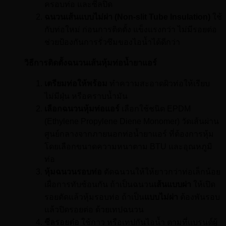
ครอบท่อ และซีลปิด
ฉนวนเส้นแบบไม่ผ่า (Non-slit Tube Insulation)
ใช้
กับท่อใหม่ ก่อนการติดตั้ง แข็งแรงกว่า ไม่มีรอยต่อ
ช่วยป้องกันการรั่วซึมของไอน้ำได้ดีกว่า
วิธีการติดตั้งฉนวนเส้นหุ้มท่อน้ำยาแอร์
เตรียมท่อให้พร้อม
ทำความสะอาดผิวท่อให้เรียบ
ไม่มีฝุ่น หรือคราบน้ำมัน
เลือกฉนวนหุ้มท่อแอร์
เลือกใช้ชนิด EPDM
(Ethylene Propylene Diene Monomer) วัดเส้นผ่าน
ศูนย์กลางจากภายนอกท่อน้ำยาแอร์ ที่ต้องการหุ้ม
โดยเลือกขนาดความหนาตาม BTU และอุณหภูมิ
ท่อ
หุ้มฉนวนรอบท่อ
ตัดฉนวนให้ให้ยาวกว่าท่อเล็กน้อย
เผื่อการทับซ้อนกัน ถ้าเป็นฉนวน
เส้นแบบผ่า
ให้เปิด
รอยตัดแล้วหุ้มรอบท่อ ถ้าเป็น
แบบไม่ผ่า
ต้องพันรอบ
แล้วปิดรอยต่อ ด้วยเทปฉนวน
ซีลรอยต่อ
ใช้กาว หรือเทปกันไอน้ำ ตามที่แบรนด์ผู้