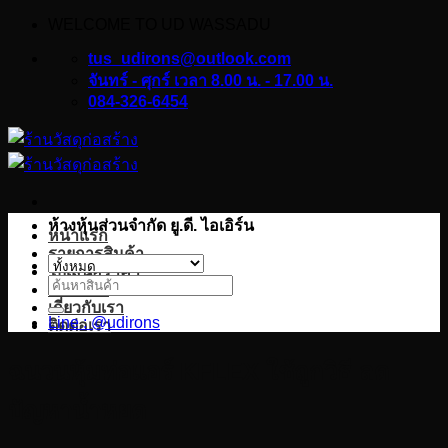
WELCOME TO UD WASSADU
ข้าม
ไป
tus_udirons@outlook.com
ยัง
จันทร์ - ศุกร์ เวลา 8.00 น. - 17.00 น.
084-326-6454
เนื้อหา
ห้างหุ้นส่วนจำกัด ยู.ดี. ไอเอิร์น
หน้าแรก
รายการสินค้า
ใบเสนอราคา
ค้นหา:
บทความ
เกี่ยวกับเรา
Line : @udirons
ติดต่อเรา
ฉนวนหุ้มท่อแอร์ KFLEX ใช้ถูกวิธี ลด
ปัญหาน้ำหยด