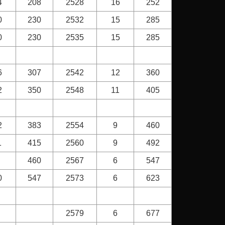
4
208
2528
16
252
0
230
2532
15
285
0
230
2535
15
285
6
307
2542
12
360
2
350
2548
11
405
2
383
2554
9
460
1
415
2560
9
492
460
2567
6
547
0
547
2573
6
623
2579
6
677