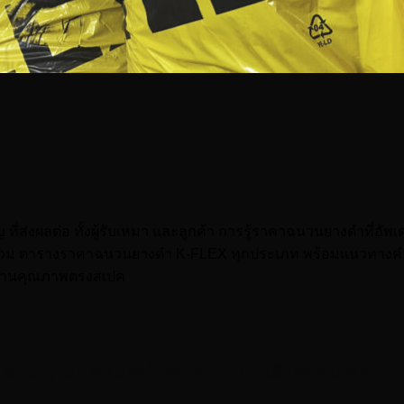
ส่งผลต่อ ทั้งผู้รับเหมา และลูกค้า การรู้ราคาฉนวนยางดำที่อัพเ
ม ตารางราคาฉนวนยางดำ K-FLEX ทุกประเภท พร้อมแนวทางคำ
าได้งานคุณภาพตรงสเปค
tion) แบบผ่า และ ไม่ผ่า ความยาวเส้นละ 2 เมตร