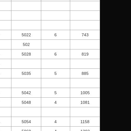
9
5022
6
743
502
6
5028
6
819
5
4
5035
5
885
3
5042
5
1005
7
5048
4
1081
4
5054
4
1158