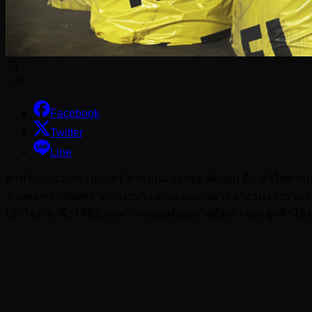
23
ธ.ค.
Facebook
Twitter
Line
สำหรับงานวางระบบแอร์ ความแม่นยำของต้นทุน คือ หัวใจสำคัญ ที่
ช่วยลดความผิดพลาดในงบประมาณ และเวลาหน้างาน เรารวบรว
เข้าใจง่าย เพื่อให้ผู้รับเหมาวางแผนต้นทุนได้คุ้มค่า และลูกค้
ราคาฉนวนยางดำ K-FLEX อัพเดตล่าสุด
1. ราคาฉนวนยางดำ K-FLEX ประเภทเส้น (Tube Insula