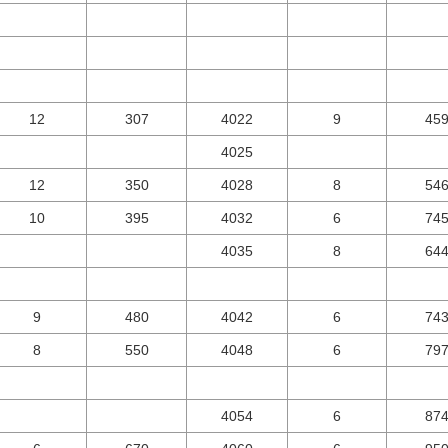
12
307
4022
9
45
4025
12
350
4028
8
54
10
395
4032
6
74
4035
8
64
9
480
4042
6
74
8
550
4048
6
79
4054
6
87