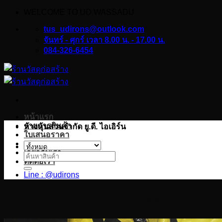
WELCOME TO UD WASSADU
ข้าม
ไป
tus_udirons@outlook.com
ยัง
จันทร์ - ศุกร์ เวลา 8.00 น. - 17.00 น.
084-326-6454
เนื้อหา
หน้าแรก
รายการสินค้า
ห้างหุ้นส่วนจำกัด ยู.ดี. ไอเอิร์น
ใบเสนอราคา
บทความ
เกี่ยวกับเรา
ค้นหา:
ติดต่อเรา
Line : @udirons
ราคาฉนวนยางดำ K-FLEX อัพเดตล่าสุด พ