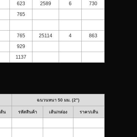
623
2589
6
730
765
765
25114
4
863
929
1137
ฉนวนหนา 50 มม. (2″)
ส้น
รหัสสินค้า
เส้น/กล่อง
ราคา/เส้น