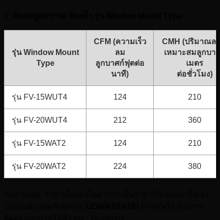
3. พัดลมดูดอากาศ ห้องน้ำ รุ่น Window Mount Type
CFM (ความเร็ว
CMH (ปริมาณลมท
รุ่น Window Mount
ลม
เหมาะสมลูกบาศ
Type
ลูกบาศก์ฟุตต่อ
เมตร
นาที)
ต่อชั่วโมง)
รุ่น FV-15WUT4
124
210
รุ่น FV-20WUT4
212
360
รุ่น FV-15WAT2
124
210
รุ่น FV-20WAT2
224
380
*หมายเหตุ : ราคาที่แสดงในตาราง เป็นราคาเริ่มต้นเท่านั้น ยัง
ไม่รวมส่วนลดพิเศษจาก
UDWASSADU
หากสนใจ สามารถ
ติดต่อสอบถามได้ที่ Line : @udirons