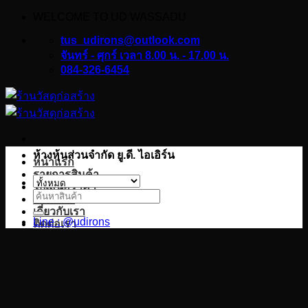
WELCOME TO UD WASSADU
ข้าม
ไป
tus_udirons@outlook.com
ยัง
จันทร์ - ศุกร์ เวลา 8.00 น. - 17.00 น.
084-326-6454
เนื้อหา
ห้างหุ้นส่วนจำกัด ยู.ดี. ไอเอิร์น
หน้าแรก
รายการสินค้า
ใบเสนอราคา
ค้นหา:
บทความ
เกี่ยวกับเรา
Line : @udirons
ติดต่อเรา
5 ขั้นตอนติดตั้ง พัดลมดูดอากาศห้องน้ำ
ฉบับง่ายๆ พร้อมราคา