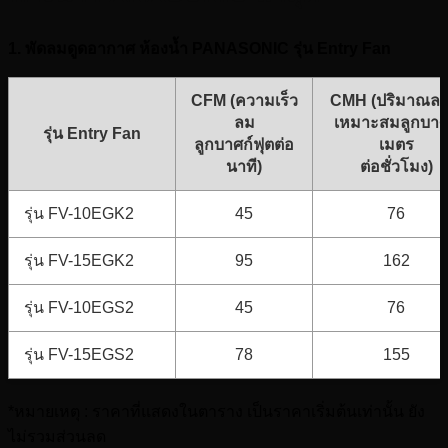
1. พัดลมดูดอากาศ ห้องน้ำ PANASONIC รุ่น Entry Fan
CFM (ความเร็ว
CMH (ปริมาณลมท
ลม
เหมาะสมลูกบาศ
รุ่น Entry Fan
ลูกบาศก์ฟุตต่อ
เมตร
นาที)
ต่อชั่วโมง)
รุ่น FV-10EGK2
45
76
รุ่น FV-15EGK2
95
162
รุ่น FV-10EGS2
45
76
รุ่น FV-15EGS2
78
155
*หมายเหตุ : ราคาที่แสดงในตาราง เป็นราคาเริ่มต้นเท่านั้น ยัง
ไม่รวมส่วนลด