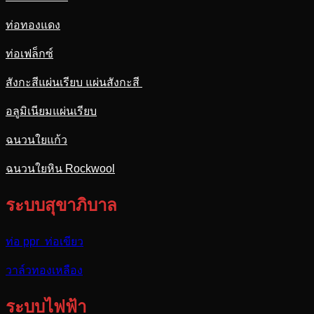
ท่อทองแดง
ท่อเฟล็กซ์
สังกะสีแผ่นเรียบ แผ่นสังกะสี
อลูมิเนียมแผ่นเรียบ
ฉนวนใยแก้ว
ฉนวนใยหิน Rockwool
ระบบสุขาภิบาล
ท่อ ppr ท่อเขียว
วาล์วทองเหลือง
ระบบไฟฟ้า