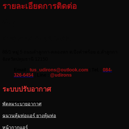
รายละเอียดการติดต่อ
ที่อยู่
ห้างหุ้นส่วนจำกัด ยู.ดี. ไอเอิร์น
88/1 หมู่ 5 ถนนลำลูกกา-คลองหก ต.บึงคำพร้อย อ.ลำลูกกา
จังหวัดปทุมธานี 12150
Email :
tus_udirons@outlook.com
|
Tel. :
084-
326-6454
|
Line :
@udirons
ระบบปรับอากาศ
พัดลมระบายอากาศ
ฉนวนหุ้มท่อแอร์ ยางหุ้มท่อ
หน้ากากแอร์