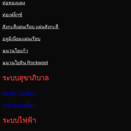
ท่อทองแดง
ท่อเฟล็กซ์
สังกะสีแผ่นเรียบ แผ่นสังกะสี
อลูมิเนียมแผ่นเรียบ
ฉนวนใยแก้ว
ฉนวนใยหิน Rockwool
ระบบสุขาภิบาล
ท่อ ppr ท่อเขียว
วาล์วทองเหลือง
ระบบไฟฟ้า