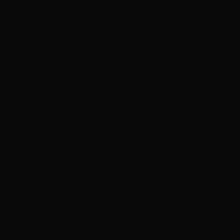
เลือกใช้ฉนวนใยหิน Rockwool ให้ถูก
ประเภท เพื่อการตอบโจทย์ผู้ประกอบการที่
ตรงจุด
งานท่ออุตสาหกรรม (Pipe Work)