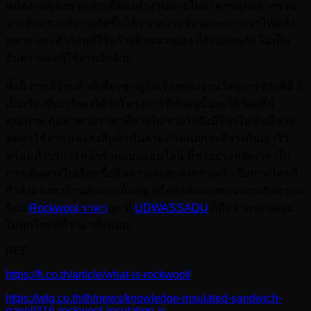
พนักงานของพวกเขา ที่ต้องทำงานภายในอาคารอุตสหากรรม
จากอันตรายที่อาจเกิดขึ้นได้จากความร้อนและการเผาไหม้ทั้ง
หลาย และตัววัสดุที่ใช้สร้างตัวฉนวนเอง ก็ยังปลอดภัย ไม่เป็น
อันตรายต่อผู้ใช้งานอีกด้วย
ทั้งนี้ การมีร้านค้าที่เชี่ยวชาญในเรื่องของงานวัสดุการช่างที่ดี ก็
เป็นเรื่องที่เบาใจลงได้ว่าโครงการที่ทำอยู่นั้นจะได้วัสดุที่มี
คุณภาพ คุ้มค่าตามราคาที่จ่ายไป รวมไปถึงมีโปรโมชั่นที่ช่วย
ลดค่าใช้จ่าย และส่งสินค้าทันตามกำหนดการที่วางกันเอาไว้
พร้อมทั้งบริการหน้าร้านแบบออนไลน์ ที่ช่วยประหยัดเวลาใน
การเดินทางไปเลือกซื้อสินค้า และสะดวกรวดเร็ว ซึ่งหากใครที่
กำลังมองหาร้านค้าแบบนั้นอยู่ หรือกำลังมองหาฉนวนกันความ
ร้อน
Rockwool ราคา
ถูก ที่
UDWASSADU
ก็ถือว่าครอบคลุม
ในทุกโจทย์ที่ว่ามาทั้งหมด
REF
https://fi.co.th/article/what-is-rockwool/
https://wtg.co.th/th/news/knowledge-insulated-sandwich-
panel/416-rockwool-insulation-is