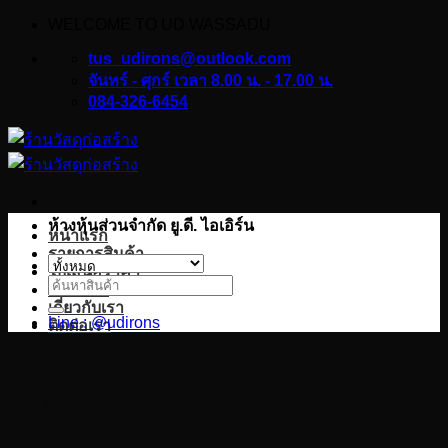
WELCOME TO UD WASSADU
ข้าม
ไป
tus_udirons@outlook.com
ยัง
จันทร์ - ศุกร์ เวลา 8.00 น. - 17.00 น.
084-326-6454
เนื้อหา
ห้างหุ้นส่วนจำกัด ยู.ดี. ไอเอิร์น
หน้าแรก
รายการสินค้า
ใบเสนอราคา
ค้นหา:
บทความ
เกี่ยวกับเรา
Line : @udirons
ติดต่อเรา
ฉนวนใยหิน Rockwool คืออะไร ทำไมถึง
จำเป็นต่อผู้ประกอบการ