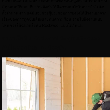
กลายเป็นเส้นใย ด้วยประสิทธิภาพของมันที่สูงกว่าฉนวนอื่น ๆ ที่
มีคุณสมบัติแบบเดียวกัน จึงทำให้มีความสนใจในการนำไปติด
ตั้งจำนวนมาก แต่มันจะช่วยผู้ประกอบการยังไงได้บ้าง นอกจาก
เรื่องของการดูดซับเสียงและกันความร้อน รวมไปถึงงานแบบ
ไหนควรใช้ฉนวนใยหิน Rockwool แบบใดกันแน่
ฉนวนใยหิน Rockwool วัสดุกันเสียงและ
กันไฟยอดนิยม ณ ปัจจุบัน