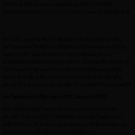
ไม่ทำลาย หรือเป็นอันตรายต่อพืชและสัตว์ รวมถึงไม่มี
สารประกอบของสาร CFCs สาร HCFCs และ แร่ใยหินอีกด้วย
สาร CFCs และสาร HCFCs คืออะไร?
สาร CFC และสาร HCFC จัดเป็นสารอันตรายที่ทำลายชั้น
โอโซนและก่อให้เกิดภาวะเรือนกระจก (Greenhouse Effect)
โดยสาร CFC ย่อมาจากคำว่า “คลอโรฟลูโอคาร์บอน”
(Chlorofluorocarbon) ส่วนสาร HCFC เป็นตัวย่อที่มาจากคำว่า
“ไฮโดรคลอโรฟลูโอคาร์บอน” (Hydrochlorofluorocarbon)
นั่นเอง ซึ่งคำทั้ง 2 นี้บอกถึงส่วนประกอบของตัวสารที่อยู่ใน
สถานะก๊าซ อันประกอบด้วยธาตุคาร์บอน ฟลูออรีน และคลอรีน
ประโยชน์จากการใช้งานสาร CFC และสาร HCFC
นำมาใช้ประโยชน์ในอุตสาหกรรมบางประเภท เช่น ผลิต
พลาสติก โฟม รวมไปถึงใช้เป็นตัวทำความเย็นในตู้เย็น และ
เครื่องปรับอากาศ ทำความสะอาดแผงวงจรอิเล็กทรอนิค และ
เป็นส่วนประกอบที่อยู่ในกระป๋องสเปรย์ต่าง ๆ