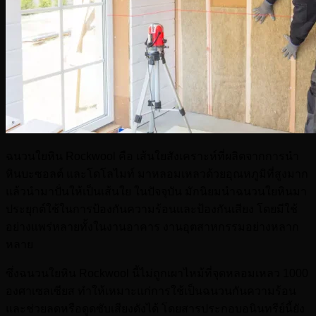
ฉนวนใยหิน Rockwool คือ เส้นใยสังเคราะห์ที่ผลิตจากการนำ
หินบะซอลต์ และโดโลไมท์ มาหลอมเหลวด้วยอุณหภูมิที่สูงมาก
แล้วนำมาปั่นให้เป็นเส้นใย ในปัจจุบัน มักนิยมนำฉนวนใยหินมา
ประยุกต์ใช้ในการป้องกันความร้อนและป้องกันเสียง โดยมีใช้
อย่างแพร่หลายทั้งในงานอาคาร งานอุตสาหกรรมอย่างหลาก
หลาย
ซึ่งฉนวนใยหิน Rockwool นี้ไม่ถูกเผาไหม้ที่จุดหลอมเหลว 1000
องศาเซลเซียส ทำให้เหมาะแก่การใช้เป็นฉนวนกันความร้อน
และช่วยลดหรือดูดซับเสียงดังได้ โดยสารประกอบอนินทรีย์นี้ยัง