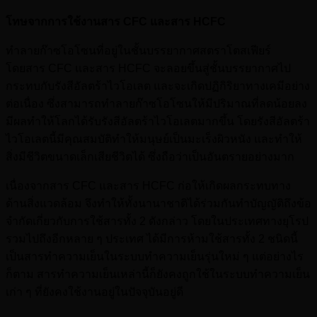
โทษจากการใช้งานสาร CFC และสาร HCFC
ทำลายก๊าซโอโซนที่อยู่ในชั้นบรรยากาศสตราโตสเฟียร์
โดยสาร CFC และสาร HCFC จะลอยขึ้นสู่ชั้นบรรยากาศไป
กระทบกับรังสีอัลตร้าไวโอเลต และจะเกิดปฏิกิริยาทางเคมีอย่าง
ต่อเนื่อง ซึ่งสามารถทำลายก๊าซโอโซนให้มีปริมาณที่ลดน้อยลง
มีผลทำให้โลกได้รับรังสีอัลตร้าไวโอเลตมากขึ้น โดยรังสีอัลตร้า
ไวโอเลตนี้มีคุณสมบัติทำให้มนุษย์เป็นมะเร็งผิวหนัง และทำให้
สิ่งมีชีวิตขนาดเล็กเสียชีวิตได้ ซึ่งถือว่าเป็นอันตรายอย่างมาก
เนื่องจากสาร CFC และสาร HCFC ก่อให้เกิดผลกระทบทาง
ด้านสิ่งแวดล้อม จึงทำให้ทั้งนานาชาติได้ร่วมกันทำบัญญัติถึงข้อ
จำกัดเกี่ยวกับการใช้สารทั้ง 2 ดังกล่าว โดยในประเทศทางยุโรป
รวมไปถึงอีกหลาย ๆ ประเทศ ได้มีการห้ามใช้สารทั้ง 2 ชนิดนี้
เป็นสารทำความเย็นในระบบทำความเย็นรุ่นใหม่ ๆ แต่อย่างไร
ก็ตาม สารทำความเย็นเหล่านี้ก็ยังคงถูกใช้ในระบบทำความเย็น
เก่า ๆ ที่ยังคงใช้งานอยู่ในปัจจุบันอยู่ดี