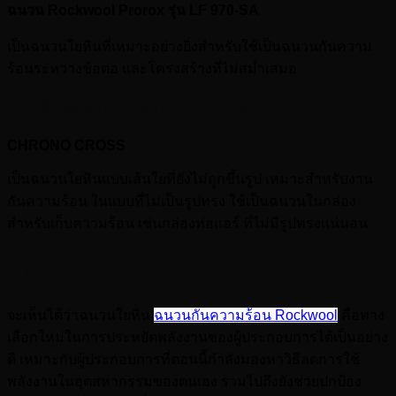
ฉนวน Rockwool Prorox รุ่น LF 970-SA
เป็นฉนวนใยหินที่เหมาะอย่างยิ่งสำหรับใช้เป็นฉนวนกันความ
ร้อนระหว่างข้อต่อ และโครงสร้างที่ไม่สม่ำเสมอ
ห้องเย็นอุตสาหกรรม (Cold Boxes)
CHRONO CROSS
เป็นฉนวนใยหินแบบเส้นใยที่ยังไม่ถูกขึ้นรูป เหมาะสำหรับงาน
กันความร้อน ในแบบที่ไม่เป็นรูปทรง ใช้เป็นฉนวนในกล่อง
สำหรับเก็บความร้อน เช่นกล่องท่อแอร์ ที่ไม่มีรูปทรงแน่นอน
สรุป
จะเห็นได้ว่าฉนวนใยหิน
ฉนวนกันความร้อน Rockwool
คือทาง
เลือกใหม่ในการประหยัดพลังงานของผู้ประกอบการได้เป็นอย่าง
ดี เหมาะกับผู้ประกอบการที่ตอนนี้กำลังมองหาวิธีลดการใช้
พลังงานในอุตสหากรรมของตนเอง รวมไปถึงยังช่วยปกป้อง