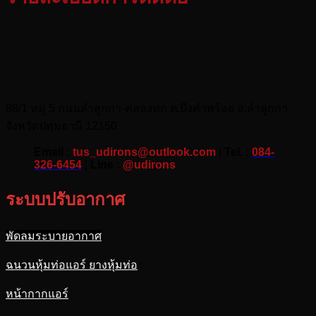
ที่อยู่
ห้างหุ้นส่วนจำกัด ยู.ดี. ไอเอิร์น
88/1 หมู่ 5 ถนนลำลูกกา-คลองหก ต.บึงคำพร้อย อ.ลำลูกกา
จังหวัดปทุมธานี 12150
Email :
tus_udirons@outlook.com
|
Tel. :
084-
326-6454
|
Line :
@udirons
ระบบปรับอากาศ
พัดลมระบายอากาศ
ฉนวนหุ้มท่อแอร์ ยางหุ้มท่อ
หน้ากากแอร์